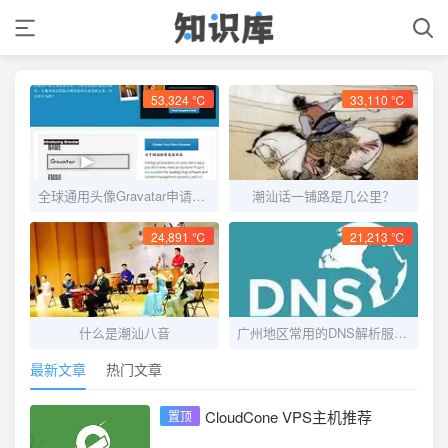
53,324 ℃
33,110 ℃
全球通用头像Gravatar申请教程
潮汕话一铺路是几公里？
24,891 ℃
21,213 ℃
什么是潮汕八音
广州地区常用的DNS解析服务器
最新文章
热门文章
CloudCone VPS主机推荐
置顶