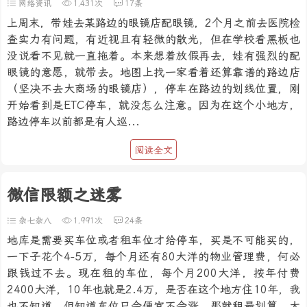
网络资讯
1,431次
17条
上周末，带娃去某路边的眼镜店配眼镜，2个月之前去医院检
查实力有问题，有近视且有轻微的散光，但在学校看黑板也
没说看不见就一直拖着。本来想着放假再去，娃有强烈的配
眼镜的意愿，就带去。地图上找一家看着还算靠谱的路边店
（坚决不去大商场的眼镜店），停车在路边的划线位置，刚
开始看到是ETC停车，就没怎么注意。因为在这个小地方，
路边停车以前都是有人巡...
阅读全文
微信限额之迷雾
杂七杂八
1,991次
24条
地库是需要买车位或者租车位才给停车，买是不可能买的，
一下子花个4-5万，每个月还有80大洋的物业管理费，何必
跟钱过不去。现在租的车位，每个月200大洋，按年付费
2400大洋，10年也就是2.4万，是否在这个地方住10年，我
也不知道。但知道车位只会便宜不会涨，那就租最划算。大