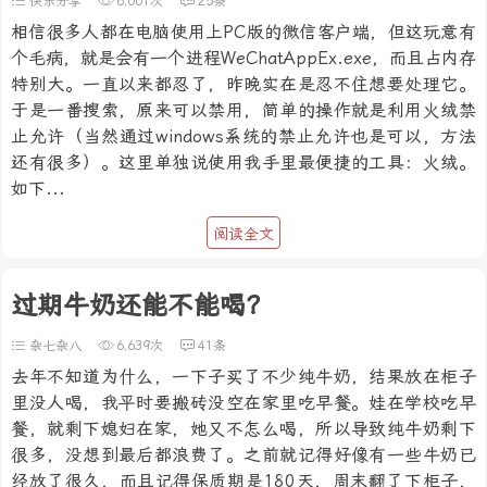
快乐分享
6,001次
25条
相信很多人都在电脑使用上PC版的微信客户端，但这玩意有
个毛病，就是会有一个进程WeChatAppEx.exe，而且占内存
特别大。一直以来都忍了，昨晚实在是忍不住想要处理它。
于是一番搜索，原来可以禁用，简单的操作就是利用火绒禁
止允许（当然通过windows系统的禁止允许也是可以，方法
还有很多）。这里单独说使用我手里最便捷的工具：火绒。
如下...
阅读全文
过期牛奶还能不能喝？
杂七杂八
6,639次
41条
去年不知道为什么，一下子买了不少纯牛奶，结果放在柜子
里没人喝，我平时要搬砖没空在家里吃早餐。娃在学校吃早
餐，就剩下媳妇在家，她又不怎么喝，所以导致纯牛奶剩下
很多，没想到最后都浪费了。之前就记得好像有一些牛奶已
经放了很久，而且记得保质期是180天，周末翻了下柜子，