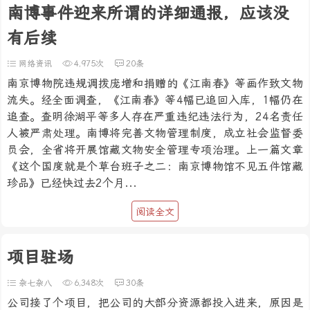
南博事件迎来所谓的详细通报，应该没
有后续
网络资讯
4,975次
20条
南京博物院违规调拨庞增和捐赠的《江南春》等画作致文物
流失。经全面调查，《江南春》等4幅已追回入库，1幅仍在
追查。查明徐湖平等多人存在严重违纪违法行为，24名责任
人被严肃处理。南博将完善文物管理制度，成立社会监督委
员会，全省将开展馆藏文物安全管理专项治理。上一篇文章
《这个国度就是个草台班子之二：南京博物馆不见五件馆藏
珍品》已经快过去2个月...
阅读全文
项目驻场
杂七杂八
6,348次
30条
公司接了个项目，把公司的大部分资源都投入进来，原因是