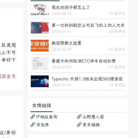
现在的孩子都怎么了
2026-06-10
32 条评论
第一次收到航空公司在飞机上的人文关
2026-06-11
25 条评论
怀——送生日贺卡
微信限额之迷雾
，且是周
2026-06-29
24 条评论
晚上不可
，幸好下
粤通卡如何取消ETC停车自动扣费
2026-07-04
17 条评论
阅读全文
Typecho 升级1.3版本出现500错误信
2026-07-07
13 条评论
息
友情链接
IP地址查询
山野愚人居
求包养
更多链接
证/身份