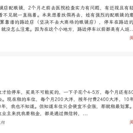
镜店配眼镜，2个月之前去医院检查实力有问题，有近视且有
看不见就一直拖着。本来想着放假再去，娃有强烈的配眼镜的
算靠谱的路边店（坚决不去大商场的眼镜店），停车在路边
，就没怎么注意。因为在这个小地方，路边停车以前都是有人巡..
才给停车，买是不可能买的，一下子花个4-5万，每个月还有8
。现在租的车位，每个月200大洋，按年付费2400大洋，10
10年，我也不知道。但知道车位只会便宜不会涨，那就租最划算
业主来找我要租金，都是通过微信转，...
支付