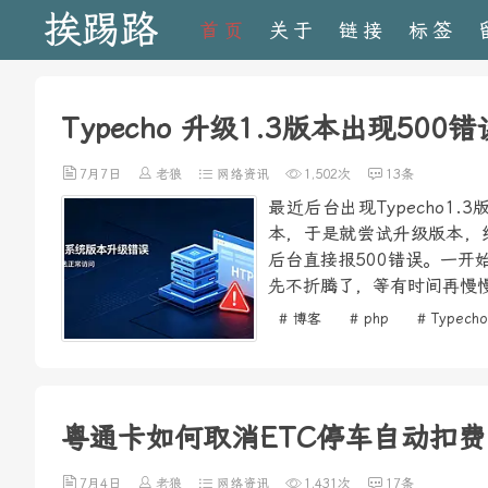
挨踢路
首页
关于
链接
标签
Typecho 升级1.3版本出现500
7月7日
老狼
网络资讯
1,502次
13条
最近后台出现Typecho
本，于是就尝试升级版本，
后台直接报500错误。一
先不折腾了，等有时间再慢慢
# 博客
# php
# Typecho
粤通卡如何取消ETC停车自动扣费
7月4日
老狼
网络资讯
1,431次
17条