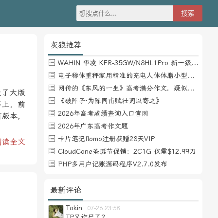
灰狼推荐
WAHIN 华凌 KFR-35GW/N8HL1Pro 新一级能效 壁挂式空调 1.5匹
电子称体重秤家用精准的充电人体体脂小型称重支持HUAWEI HiLink
网传的《东风的一生》高考满分作文，疑似自媒体或其他渠道炒作
级了大版
《破阵子·为陈同甫赋壮词以寄之》
序上，前
2026年高考成绩查询入口官网
有版本，
2026年广东高考作文题
卡片笔记flomo注册获赠28天VIP
阅读全文
CloudCone圣诞节促销：2C1G 仅需$12.99刀
PHP多用户记账源码程序V2.7.0发布
最新评论
Tokin
07-26 23:58
TP又诈尸了？