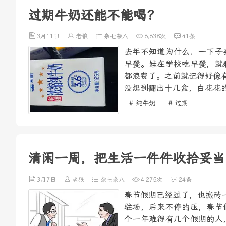
过期牛奶还能不能喝？
3月11日
老狼
杂七杂八
6,638次
41条
去年不知道为什么，一下子
早餐。娃在学校吃早餐，就
都浪费了。之前就记得好像
没想到翻出十几盒，白花花的
# 纯牛奶
# 过期
清闲一周，把生活一件件收拾妥当
3月7日
老狼
杂七杂八
4,275次
24条
春节假期已经过了，也搬砖
驻场，后来不停的压，春节
个一年难得有几个假期的人