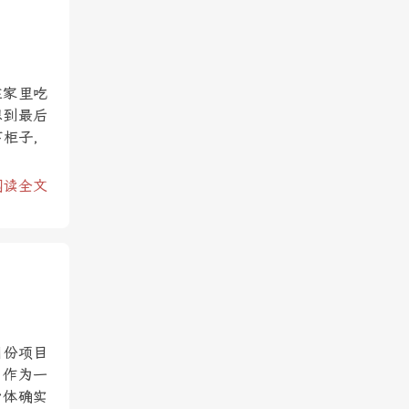
在家里吃
想到最后
下柜子，
阅读全文
月份项目
，作为一
身体确实