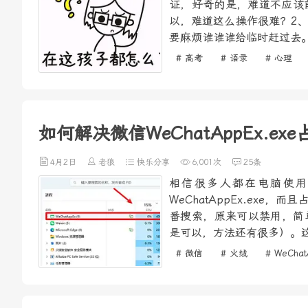
证，好奇的是，难道不应该
以，难道这么操作很难？2
要麻烦谁谁谁给临时赶过去。
# 高考
# 语录
# 心理
如何解决微信WeChatAppEx.e
4月2日
老狼
快乐分享
6,001次
25条
相信很多人都在电脑使用
WeChatAppEx.ex
番搜索，原来可以禁用，简单
是可以，方法还有很多）。这
# 微信
# 火绒
# WeChat