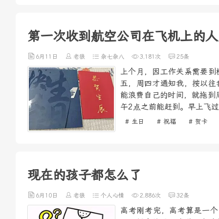
第一次收到航空公司在飞机上的人
6月11日
老狼
杂七杂八
3,181次
25条
上个月，因工作关系需要到
五，周四才通知我，按以往
能浪费自己的时间，就拖到
午2点之前能赶到。早上飞过
# 生日
# 祝福
# 贺卡
现在的孩子都怎么了
6月10日
老狼
个人心情
2,886次
32条
高考刚考完，高考算是一个