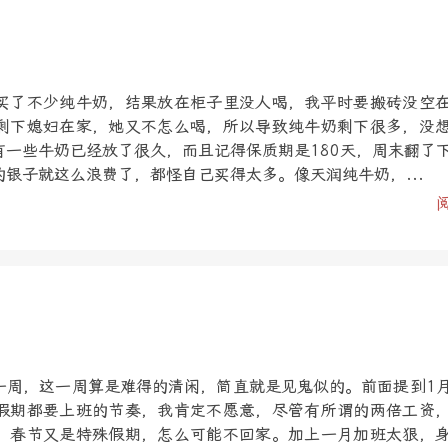
买了不少纯牛奶，结果放在柜子里没人喝，我平时要搬砖没空
剩下媳妇在家，她又不怎么喝，所以导致纯牛奶剩下很多，没
有一些牛奶已经放了很久，而且记得保质期是180天，周末翻了
银子就这么浪费了，都怪自己买得太多。像天润纯牛奶，...
一周，这一周算是难得的清闲，简直就是见鬼似的。前面提到1
假期都要上班的节奏，我肯定不愿意，尽管有所谓的两倍工资
，春节又是特殊假期，怎么可能不回家。加上一月加班太狠，