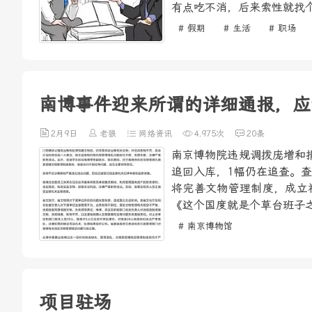
有点吃不消，后来索性就找个
# 假期
# 生活
# 职场
南博事件迎来所谓的详细通报，应
2月9日
老狼
网络资讯
4,975次
20条
南京博物院违规调拨庞增和
追回入库，1幅仍在追查。
将完善文物管理制度，成立
《这个国度就是个草台班子之
# 南京博物馆
项目驻场