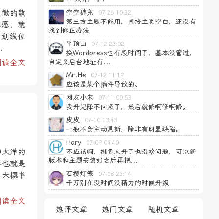
轻微的散
空空裤兜
07-26 10:32
第三方主题不能用，直接主页空白，还没有
意愿，就
找到修正办法
的划线位
平顶山
07-12 23:02
.
换Wordpress也有段时间了，基本没管过，
阅读全文
自定义后台地址有...
Mr.He
07-12 11:19
应该是某个插件导致的。
网友小宋
07-11 00:53
我升完降不回来了，然后就修啊修啊修。
皮皮
07-10 13:43
一般不会主动更新，除非有明显缺陷。
Hary
07-09 09:40
0大洋的
不应该啊，挺多人升了也没啥问题，可以新
版本和主题安装好之后再把...
年也就是
石樱灯笼
。大概半
07-08 23:14
千万别在没时间没精力的时候升级
阅读全文
热评文章
热门文章
随机文章