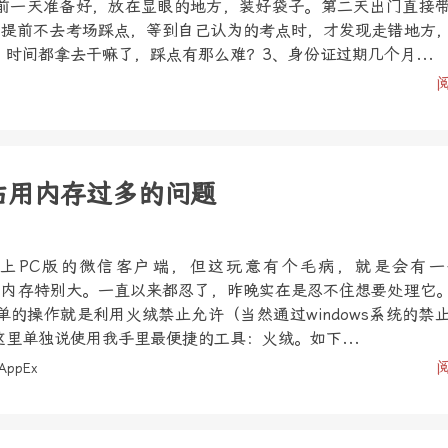
前一天准备好，放在显眼的地方，装好袋子。第二天出门直接
、提前不去考场踩点，等到自己认为的考点时，才发现走错地方
时间都拿去干嘛了，踩点有那么难？3、身份证过期几个月...
xe占用内存过多的问题
上PC版的微信客户端，但这玩意有个毛病，就是会有一
e，而且占内存特别大。一直以来都忍了，昨晚实在是忍不住想要处理它
的操作就是利用火绒禁止允许（当然通过windows系统的禁
里单独说使用我手里最便捷的工具：火绒。如下...
AppEx