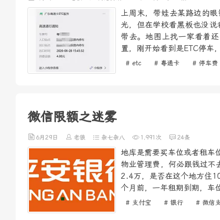
上周末，带娃去某路边的眼
光，但在学校看黑板也没说
带去。地图上找一家看着还
置，刚开始看到是ETC停车
# etc
# 粤通卡
# 停车费
微信限额之迷雾
6月29日
老狼
杂七杂八
1,991次
24条
地库是需要买车位或者租车位
物业管理费，何必跟钱过不去
2.4万，是否在这个地方住
个月前，一年租期到期，车位
# 支付宝
# 银行
# 微信