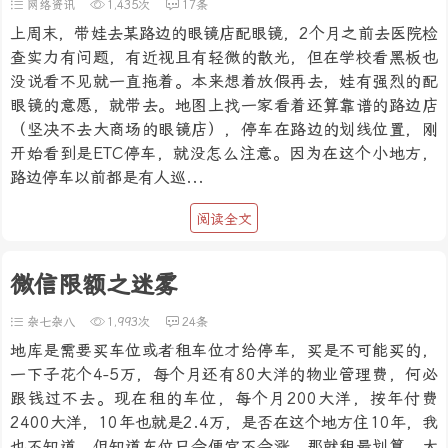
网络资讯
1,435次
17条
上周末，带娃去某路边的眼镜店配眼镜，2个月之前去医院检
查实力有问题，有近视且有轻微的散光，但在学校看黑板也
没说看不见就一直拖着。本来想着放假再去，娃有强烈的配
眼镜的意愿，就带去。地图上找一家看着还算靠谱的路边店
（坚决不去大商场的眼镜店），停车在路边的划线位置，刚
开始看到是ETC停车，就没怎么注意。因为在这个小地方，
路边停车以前都是有人巡...
阅读全文
微信限额之迷雾
杂七杂八
1,993次
24条
地库是需要买车位或者租车位才给停车，买是不可能买的，
一下子花个4-5万，每个月还有80大洋的物业管理费，何必
跟钱过不去。现在租的车位，每个月200大洋，按年付费
2400大洋，10年也就是2.4万，是否在这个地方住10年，我
也不知道。但知道车位只会便宜不会涨，那就租最划算。大