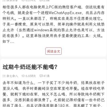
快乐分享
6,014次
25条
相信很多人都在电脑使用上PC版的微信客户端，但这玩意有
个毛病，就是会有一个进程WeChatAppEx.exe，而且占内存
特别大。一直以来都忍了，昨晚实在是忍不住想要处理它。
于是一番搜索，原来可以禁用，简单的操作就是利用火绒禁
止允许（当然通过windows系统的禁止允许也是可以，方法
还有很多）。这里单独说使用我手里最便捷的工具：火绒。
如下...
阅读全文
过期牛奶还能不能喝？
杂七杂八
6,658次
41条
去年不知道为什么，一下子买了不少纯牛奶，结果放在柜子
里没人喝，我平时要搬砖没空在家里吃早餐。娃在学校吃早
餐，就剩下媳妇在家，她又不怎么喝，所以导致纯牛奶剩下
很多，没想到最后都浪费了。之前就记得好像有一些牛奶已
经放了很久，而且记得保质期是180天，周末翻了下柜子，