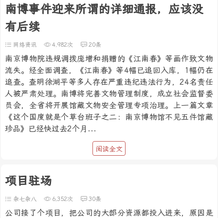
南博事件迎来所谓的详细通报，应该没
有后续
网络资讯
4,982次
20条
南京博物院违规调拨庞增和捐赠的《江南春》等画作致文物
流失。经全面调查，《江南春》等4幅已追回入库，1幅仍在
追查。查明徐湖平等多人存在严重违纪违法行为，24名责任
人被严肃处理。南博将完善文物管理制度，成立社会监督委
员会，全省将开展馆藏文物安全管理专项治理。上一篇文章
《这个国度就是个草台班子之二：南京博物馆不见五件馆藏
珍品》已经快过去2个月...
阅读全文
项目驻场
杂七杂八
6,352次
30条
公司接了个项目，把公司的大部分资源都投入进来，原因是