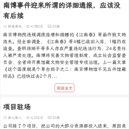
南博事件迎来所谓的详细通报，应该没
有后续
网络资讯
4,982次
20条
南京博物院违规调拨庞增和捐赠的《江南春》等画作致文物
流失。经全面调查，《江南春》等4幅已追回入库，1幅仍在
追查。查明徐湖平等多人存在严重违纪违法行为，24名责任
人被严肃处理。南博将完善文物管理制度，成立社会监督委
员会，全省将开展馆藏文物安全管理专项治理。上一篇文章
《这个国度就是个草台班子之二：南京博物馆不见五件馆藏
珍品》已经快过去2个月...
阅读全文
项目驻场
杂七杂八
6,352次
30条
公司接了个项目，把公司的大部分资源都投入进来，原因是