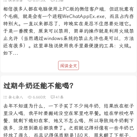
快乐分享
6,015次
25条
相信很多人都在电脑使用上PC版的微信客户端，但这玩意有
个毛病，就是会有一个进程WeChatAppEx.exe，而且占内存
特别大。一直以来都忍了，昨晚实在是忍不住想要处理它。
于是一番搜索，原来可以禁用，简单的操作就是利用火绒禁
止允许（当然通过windows系统的禁止允许也是可以，方法
还有很多）。这里单独说使用我手里最便捷的工具：火绒。
如下...
阅读全文
过期牛奶还能不能喝？
杂七杂八
6,660次
41条
去年不知道为什么，一下子买了不少纯牛奶，结果放在柜子
里没人喝，我平时要搬砖没空在家里吃早餐。娃在学校吃早
餐，就剩下媳妇在家，她又不怎么喝，所以导致纯牛奶剩下
很多，没想到最后都浪费了。之前就记得好像有一些牛奶已
经放了很久，而且记得保质期是180天，周末翻了下柜子，