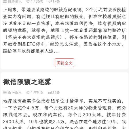
网络资讯
1,435次
17条
上周末，带娃去某路边的眼镜店配眼镜，2个月之前去医院检
查实力有问题，有近视且有轻微的散光，但在学校看黑板也
没说看不见就一直拖着。本来想着放假再去，娃有强烈的配
眼镜的意愿，就带去。地图上找一家看着还算靠谱的路边店
（坚决不去大商场的眼镜店），停车在路边的划线位置，刚
开始看到是ETC停车，就没怎么注意。因为在这个小地方，
路边停车以前都是有人巡...
阅读全文
微信限额之迷雾
杂七杂八
1,994次
24条
地库是需要买车位或者租车位才给停车，买是不可能买的，
一下子花个4-5万，每个月还有80大洋的物业管理费，何必
跟钱过不去。现在租的车位，每个月200大洋，按年付费
2400大洋，10年也就是2.4万，是否在这个地方住10年，我
也不知道。但知道车位只会便宜不会涨，那就租最划算。大