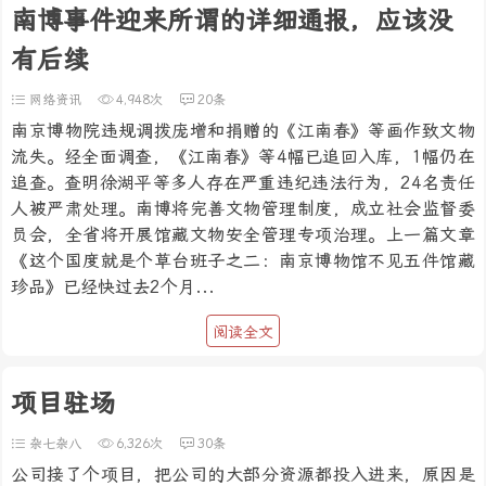
南博事件迎来所谓的详细通报，应该没
有后续
网络资讯
4,948次
20条
南京博物院违规调拨庞增和捐赠的《江南春》等画作致文物
流失。经全面调查，《江南春》等4幅已追回入库，1幅仍在
追查。查明徐湖平等多人存在严重违纪违法行为，24名责任
人被严肃处理。南博将完善文物管理制度，成立社会监督委
员会，全省将开展馆藏文物安全管理专项治理。上一篇文章
《这个国度就是个草台班子之二：南京博物馆不见五件馆藏
珍品》已经快过去2个月...
阅读全文
项目驻场
杂七杂八
6,326次
30条
公司接了个项目，把公司的大部分资源都投入进来，原因是