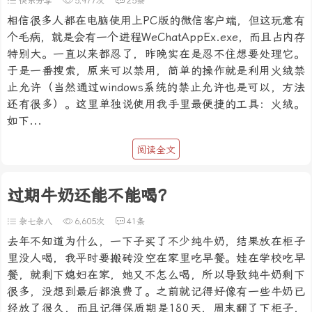
快乐分享
5,977次
25条
相信很多人都在电脑使用上PC版的微信客户端，但这玩意有
个毛病，就是会有一个进程WeChatAppEx.exe，而且占内存
特别大。一直以来都忍了，昨晚实在是忍不住想要处理它。
于是一番搜索，原来可以禁用，简单的操作就是利用火绒禁
止允许（当然通过windows系统的禁止允许也是可以，方法
还有很多）。这里单独说使用我手里最便捷的工具：火绒。
如下...
阅读全文
过期牛奶还能不能喝？
杂七杂八
6,605次
41条
去年不知道为什么，一下子买了不少纯牛奶，结果放在柜子
里没人喝，我平时要搬砖没空在家里吃早餐。娃在学校吃早
餐，就剩下媳妇在家，她又不怎么喝，所以导致纯牛奶剩下
很多，没想到最后都浪费了。之前就记得好像有一些牛奶已
经放了很久，而且记得保质期是180天，周末翻了下柜子，