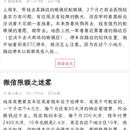
网络资讯
1,419次
17条
上周末，带娃去某路边的眼镜店配眼镜，2个月之前去医院检
查实力有问题，有近视且有轻微的散光，但在学校看黑板也
没说看不见就一直拖着。本来想着放假再去，娃有强烈的配
眼镜的意愿，就带去。地图上找一家看着还算靠谱的路边店
（坚决不去大商场的眼镜店），停车在路边的划线位置，刚
开始看到是ETC停车，就没怎么注意。因为在这个小地方，
路边停车以前都是有人巡...
阅读全文
微信限额之迷雾
杂七杂八
1,972次
24条
地库是需要买车位或者租车位才给停车，买是不可能买的，
一下子花个4-5万，每个月还有80大洋的物业管理费，何必
跟钱过不去。现在租的车位，每个月200大洋，按年付费
2400大洋，10年也就是2.4万，是否在这个地方住10年，我
也不知道。但知道车位只会便宜不会涨，那就租最划算。大