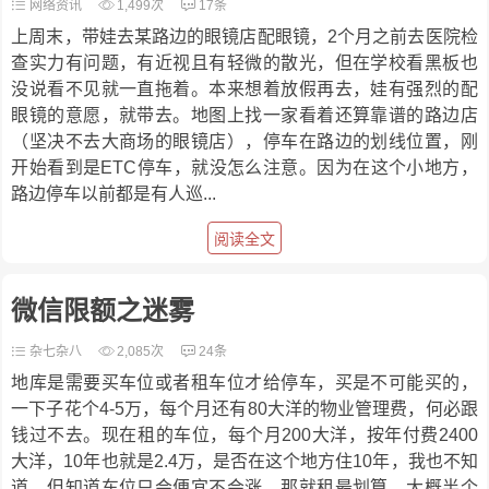
网络资讯
1,499次
17条
上周末，带娃去某路边的眼镜店配眼镜，2个月之前去医院检
查实力有问题，有近视且有轻微的散光，但在学校看黑板也
没说看不见就一直拖着。本来想着放假再去，娃有强烈的配
眼镜的意愿，就带去。地图上找一家看着还算靠谱的路边店
（坚决不去大商场的眼镜店），停车在路边的划线位置，刚
开始看到是ETC停车，就没怎么注意。因为在这个小地方，
路边停车以前都是有人巡...
阅读全文
微信限额之迷雾
杂七杂八
2,085次
24条
地库是需要买车位或者租车位才给停车，买是不可能买的，
一下子花个4-5万，每个月还有80大洋的物业管理费，何必跟
钱过不去。现在租的车位，每个月200大洋，按年付费2400
大洋，10年也就是2.4万，是否在这个地方住10年，我也不知
道。但知道车位只会便宜不会涨，那就租最划算。大概半个