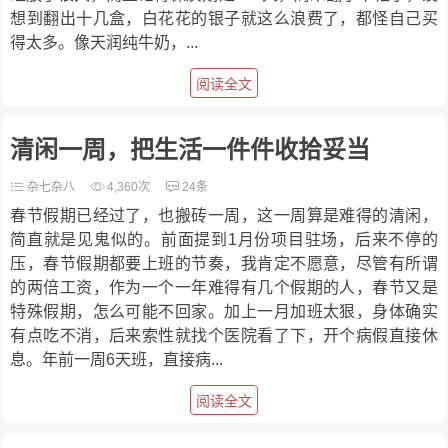
想到翻出十几盒，白花花的银子就这么浪费了，都怪自己买
得太多。像天润纯牛奶，...
阅读全文
清闲一周，把生活一件件收拾妥当
杂七杂八
4,360次
24条
春节假期已经过了，也搬砖一周，这一周算是难得的清闲，
简直就是见鬼似的。前面提到1月份项目驻场，后来不停的
压，春节假期都要上班的节奏，我肯定不愿意，尽管有所谓
的两倍工资，作为一个一年难得有几个假期的人，春节又是
特殊假期，怎么可能不回家。加上一月加班太狠，身体确实
有点吃不消，后来索性就找个医院看了下，开个病假直接休
息。年前一周6天班，直接病...
阅读全文