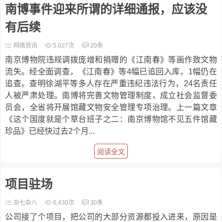
南博事件迎来所谓的详细通报，应该没
有后续
网络资讯
5,027次
20条
南京博物院违规调拨庞增和捐赠的《江南春》等画作致文物
流失。经全面调查，《江南春》等4幅已追回入库，1幅仍在
追查。查明徐湖平等多人存在严重违纪违法行为，24名责任
人被严肃处理。南博将完善文物管理制度，成立社会监督委
员会，全省将开展馆藏文物安全管理专项治理。上一篇文章
《这个国度就是个草台班子之二：南京博物馆不见五件馆藏
珍品》已经快过去2个月...
阅读全文
项目驻场
杂七杂八
6,430次
30条
公司接了个项目，把公司的大部分资源都投入进来，原因是