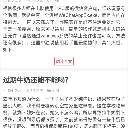
快乐分享
6,069次
25条
相信很多人都在电脑使用上PC版的微信客户端，但这玩意有
个毛病，就是会有一个进程WeChatAppEx.exe，而且占内存
特别大。一直以来都忍了，昨晚实在是忍不住想要处理它。
于是一番搜索，原来可以禁用，简单的操作就是利用火绒禁
止允许（当然通过windows系统的禁止允许也是可以，方法
还有很多）。这里单独说使用我手里最便捷的工具：火绒。
如下...
阅读全文
过期牛奶还能不能喝？
杂七杂八
6,740次
41条
去年不知道为什么，一下子买了不少纯牛奶，结果放在柜子
里没人喝，我平时要搬砖没空在家里吃早餐。娃在学校吃早
餐，就剩下媳妇在家，她又不怎么喝，所以导致纯牛奶剩下
很多，没想到最后都浪费了。之前就记得好像有一些牛奶已
经放了很久，而且记得保质期是180天，周末翻了下柜子，没