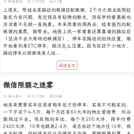
网络资讯
1,576次
17条
上周末，带娃去某路边的眼镜店配眼镜，2个月之前去医院检
查实力有问题，有近视且有轻微的散光，但在学校看黑板也
没说看不见就一直拖着。本来想着放假再去，娃有强烈的配
眼镜的意愿，就带去。地图上找一家看着还算靠谱的路边店
（坚决不去大商场的眼镜店），停车在路边的划线位置，刚
开始看到是ETC停车，就没怎么注意。因为在这个小地方，
路边停车以前都是有人巡...
阅读全文
微信限额之迷雾
杂七杂八
2,175次
24条
地库是需要买车位或者租车位才给停车，买是不可能买的，
一下子花个4-5万，每个月还有80大洋的物业管理费，何必
跟钱过不去。现在租的车位，每个月200大洋，按年付费
2400大洋，10年也就是2.4万，是否在这个地方住10年，我
也不知道。但知道车位只会便宜不会涨，那就租最划算。大