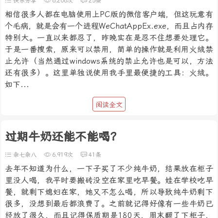
快乐分享
6,206次
25条
相信很多人都在电脑使用上PC版的微信客户端，但这玩意有
个毛病，就是会有一个进程WeChatAppEx.exe，而且占内存
特别大。一直以来都忍了，昨晚实在是忍不住想要处理它。
于是一番搜索，原来可以禁用，简单的操作就是利用火绒禁
止允许（当然通过windows系统的禁止允许也是可以，方法
还有很多）。这里单独说使用我手里最便捷的工具：火绒。
如下...
阅读全文
过期牛奶还能不能喝？
杂七杂八
6,919次
41条
去年不知道为什么，一下子买了不少纯牛奶，结果放在柜子
里没人喝，我平时要搬砖没空在家里吃早餐。娃在学校吃早
餐，就剩下媳妇在家，她又不怎么喝，所以导致纯牛奶剩下
很多，没想到最后都浪费了。之前就记得好像有一些牛奶已
经放了很久，而且记得保质期是180天，周末翻了下柜子，