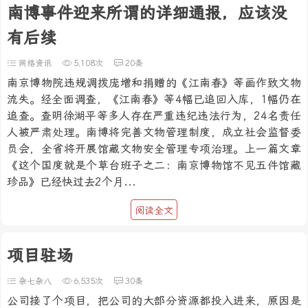
南博事件迎来所谓的详细通报，应该没
有后续
网络资讯
5,108次
20条
南京博物院违规调拨庞增和捐赠的《江南春》等画作致文物
流失。经全面调查，《江南春》等4幅已追回入库，1幅仍在
追查。查明徐湖平等多人存在严重违纪违法行为，24名责任
人被严肃处理。南博将完善文物管理制度，成立社会监督委
员会，全省将开展馆藏文物安全管理专项治理。上一篇文章
《这个国度就是个草台班子之二：南京博物馆不见五件馆藏
珍品》已经快过去2个月...
阅读全文
项目驻场
杂七杂八
6,535次
30条
公司接了个项目，把公司的大部分资源都投入进来，原因是