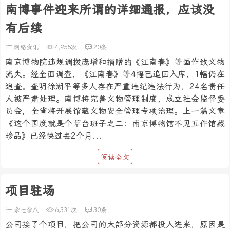
南博事件迎来所谓的详细通报，应该没
有后续
网络资讯
4,955次
20条
南京博物院违规调拨庞增和捐赠的《江南春》等画作致文物
流失。经全面调查，《江南春》等4幅已追回入库，1幅仍在
追查。查明徐湖平等多人存在严重违纪违法行为，24名责任
人被严肃处理。南博将完善文物管理制度，成立社会监督委
员会，全省将开展馆藏文物安全管理专项治理。上一篇文章
《这个国度就是个草台班子之二：南京博物馆不见五件馆藏
珍品》已经快过去2个月...
阅读全文
项目驻场
杂七杂八
6,331次
30条
公司接了个项目，把公司的大部分资源都投入进来，原因是