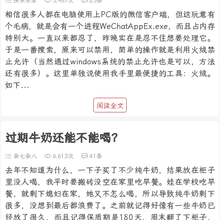
快乐分享
5,987次
25条
相信很多人都在电脑使用上PC版的微信客户端，但这玩意有
个毛病，就是会有一个进程WeChatAppEx.exe，而且占内存
特别大。一直以来都忍了，昨晚实在是忍不住想要处理它。
于是一番搜索，原来可以禁用，简单的操作就是利用火绒禁
止允许（当然通过windows系统的禁止允许也是可以，方法
还有很多）。这里单独说使用我手里最便捷的工具：火绒。
如下...
阅读全文
过期牛奶还能不能喝？
杂七杂八
6,613次
41条
去年不知道为什么，一下子买了不少纯牛奶，结果放在柜子
里没人喝，我平时要搬砖没空在家里吃早餐。娃在学校吃早
餐，就剩下媳妇在家，她又不怎么喝，所以导致纯牛奶剩下
很多，没想到最后都浪费了。之前就记得好像有一些牛奶已
经放了很久，而且记得保质期是180天，周末翻了下柜子，