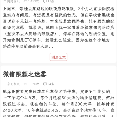
网络资讯
1,423次
17条
上周末，带娃去某路边的眼镜店配眼镜，2个月之前去医院检
查实力有问题，有近视且有轻微的散光，但在学校看黑板也
没说看不见就一直拖着。本来想着放假再去，娃有强烈的配
眼镜的意愿，就带去。地图上找一家看着还算靠谱的路边店
（坚决不去大商场的眼镜店），停车在路边的划线位置，刚
开始看到是ETC停车，就没怎么注意。因为在这个小地方，
路边停车以前都是有人巡...
阅读全文
微信限额之迷雾
杂七杂八
1,980次
24条
地库是需要买车位或者租车位才给停车，买是不可能买的，
一下子花个4-5万，每个月还有80大洋的物业管理费，何必
跟钱过不去。现在租的车位，每个月200大洋，按年付费
2400大洋，10年也就是2.4万，是否在这个地方住10年，我
也不知道。但知道车位只会便宜不会涨，那就租最划算。大