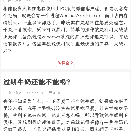
快乐分享
6,181次
25条
相信很多人都在电脑使用上PC版的微信客户端，但这玩意有
个毛病，就是会有一个进程WeChatAppEx.exe，而且占内存
特别大。一直以来都忍了，昨晚实在是忍不住想要处理它。
于是一番搜索，原来可以禁用，简单的操作就是利用火绒禁
止允许（当然通过windows系统的禁止允许也是可以，方法
还有很多）。这里单独说使用我手里最便捷的工具：火绒。
如下...
阅读全文
过期牛奶还能不能喝？
杂七杂八
6,870次
41条
去年不知道为什么，一下子买了不少纯牛奶，结果放在柜子
里没人喝，我平时要搬砖没空在家里吃早餐。娃在学校吃早
餐，就剩下媳妇在家，她又不怎么喝，所以导致纯牛奶剩下
很多，没想到最后都浪费了。之前就记得好像有一些牛奶已
经放了很久，而且记得保质期是180天，周末翻了下柜子，