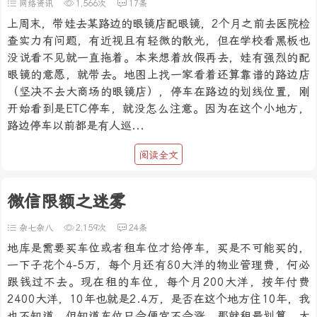
网络资讯
1,566次
17条
上周末，带娃去某路边的眼镜店配眼镜，2个月之前去医院检
查实力有问题，有近视且有轻微的散光，但在学校看黑板也
没说看不见就一直拖着。本来想着放假再去，娃有强烈的配
眼镜的意愿，就带去。地图上找一家看着还算靠谱的路边店
（坚决不去大商场的眼镜店），停车在路边的划线位置，刚
开始看到是ETC停车，就没怎么注意。因为在这个小地方，
路边停车以前都是有人巡...
阅读全文
微信限额之迷雾
杂七杂八
2,159次
24条
地库是需要买车位或者租车位才给停车，买是不可能买的，
一下子花个4-5万，每个月还有80大洋的物业管理费，何必
跟钱过不去。现在租的车位，每个月200大洋，按年付费
2400大洋，10年也就是2.4万，是否在这个地方住10年，我
也不知道。但知道车位只会便宜不会涨，那就租最划算。大