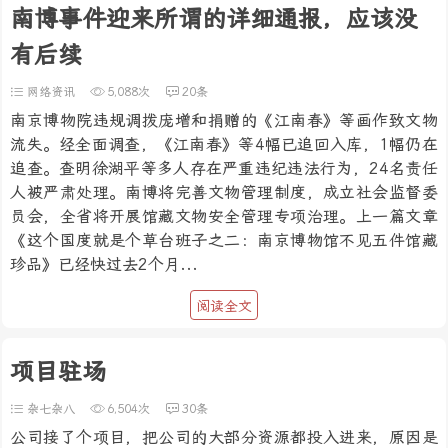
南博事件迎来所谓的详细通报，应该没
有后续
网络资讯
5,088次
20条
南京博物院违规调拨庞增和捐赠的《江南春》等画作致文物
流失。经全面调查，《江南春》等4幅已追回入库，1幅仍在
追查。查明徐湖平等多人存在严重违纪违法行为，24名责任
人被严肃处理。南博将完善文物管理制度，成立社会监督委
员会，全省将开展馆藏文物安全管理专项治理。上一篇文章
《这个国度就是个草台班子之二：南京博物馆不见五件馆藏
珍品》已经快过去2个月...
阅读全文
项目驻场
杂七杂八
6,504次
30条
公司接了个项目，把公司的大部分资源都投入进来，原因是