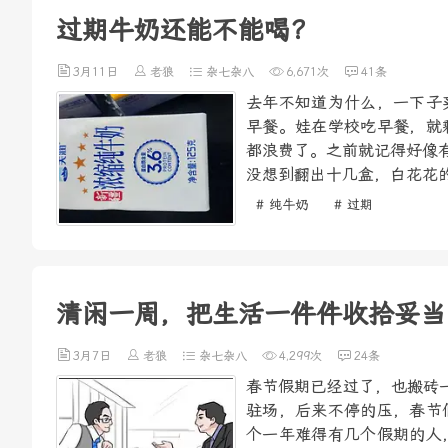
过期牛奶还能不能喝？
3月11日
老狼
杂七杂八
6,671次
41条
去年不知道为什么，一下子
早餐。娃在学校吃早餐，就
都浪费了。之前就记得好像
没想到翻出十几盒，白花花的
# 纯牛奶
# 过期
清闲一周，把生活一件件收拾妥当
3月7日
老狼
杂七杂八
4,299次
24条
春节假期已经过了，也搬砖
驻场，后来不停的压，春节
个一年难得有几个假期的人