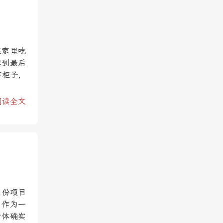
在家里吃
想到最后
下柜子，
阅读全文
月份项目
，作为一
身体确实