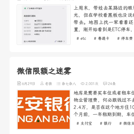
上周末，带娃去某路边的眼
光，但在学校看黑板也没说
带去。地图上找一家看着还
置，刚开始看到是ETC停车
# etc
# 粤通卡
# 停车费
微信限额之迷雾
6月29日
老狼
杂七杂八
2,001次
24条
地库是需要买车位或者租车位
物业管理费，何必跟钱过不去
2.4万，是否在这个地方住
个月前，一年租期到期，车位
# 支付宝
# 银行
# 微信