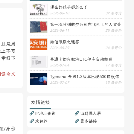
现在的孩子都怎么了
2026-06-10
32 条评论
第一次收到航空公司在飞机上的人文关
2026-06-11
25 条评论
怀——送生日贺卡
微信限额之迷雾
，且是周
2026-06-29
24 条评论
晚上不可
，幸好下
粤通卡如何取消ETC停车自动扣费
2026-07-04
17 条评论
阅读全文
Typecho 升级1.3版本出现500错误信
2026-07-07
13 条评论
息
友情链接
IP地址查询
山野愚人居
求包养
更多链接
证/身份