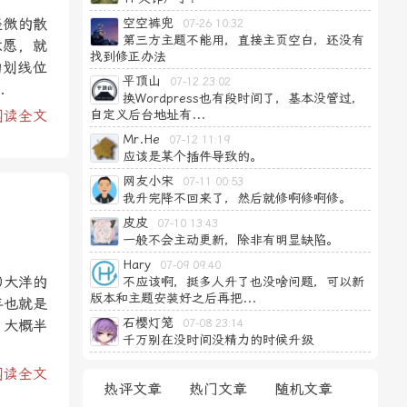
轻微的散
空空裤兜
07-26 10:32
第三方主题不能用，直接主页空白，还没有
意愿，就
找到修正办法
的划线位
平顶山
07-12 23:02
.
换Wordpress也有段时间了，基本没管过，
阅读全文
自定义后台地址有...
Mr.He
07-12 11:19
应该是某个插件导致的。
网友小宋
07-11 00:53
我升完降不回来了，然后就修啊修啊修。
皮皮
07-10 13:43
一般不会主动更新，除非有明显缺陷。
Hary
07-09 09:40
0大洋的
不应该啊，挺多人升了也没啥问题，可以新
版本和主题安装好之后再把...
年也就是
石樱灯笼
。大概半
07-08 23:14
千万别在没时间没精力的时候升级
阅读全文
热评文章
热门文章
随机文章