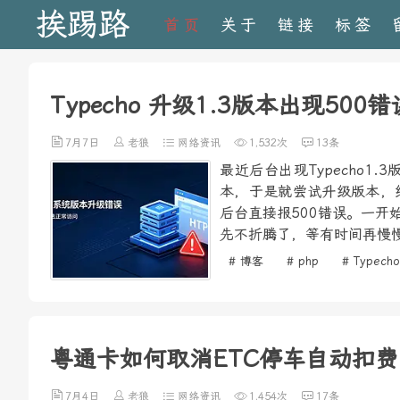
挨踢路
首页
关于
链接
标签
Typecho 升级1.3版本出现500
7月7日
老狼
网络资讯
1,532次
13条
最近后台出现Typecho
本，于是就尝试升级版本，
后台直接报500错误。一
先不折腾了，等有时间再慢慢
# 博客
# php
# Typecho
粤通卡如何取消ETC停车自动扣费
7月4日
老狼
网络资讯
1,454次
17条