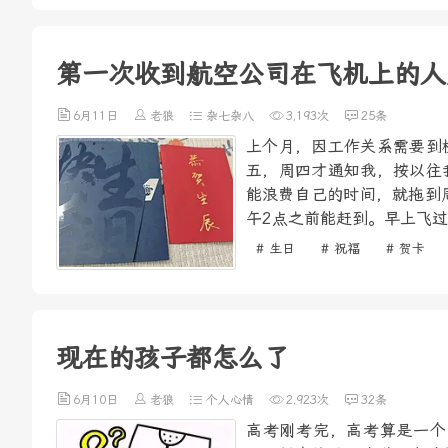
第一次收到航空公司在飞机上的人
6月11日
老狼
杂七杂八
3,193次
25条
上个月，因工作关系需要到
五，周四才通知我，按以往
能浪费自己的时间，就拖到
午2点之前能赶到。早上飞过
# 生日
# 祝福
# 贺卡
现在的孩子都怎么了
6月10日
老狼
个人心情
2,923次
32条
高考刚考完，高考算是一个