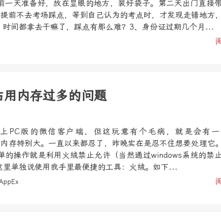
前一天准备好，放在显眼的地方，装好袋子。第二天出门直接
、提前不去考场踩点，等到自己认为的考点时，才发现走错地方
时间都拿去干嘛了，踩点有那么难？3、身份证过期几个月...
xe占用内存过多的问题
上PC版的微信客户端，但这玩意有个毛病，就是会有一
e，而且占内存特别大。一直以来都忍了，昨晚实在是忍不住想要处理它
的操作就是利用火绒禁止允许（当然通过windows系统的禁
里单独说使用我手里最便捷的工具：火绒。如下...
AppEx