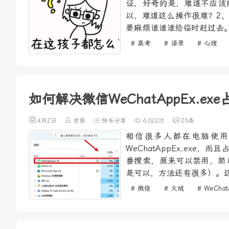
证，好奇的是，难道不应该
以，难道这么操作很难？2
要麻烦谁谁谁给临时赶过去。
# 高考
# 语录
# 心理
如何解决微信WeChatAppEx.e
4月2日
老狼
快乐分享
6,022次
25条
相信很多人都在电脑使用
WeChatAppEx.ex
番搜索，原来可以禁用，简单
是可以，方法还有很多）。这
# 微信
# 火绒
# WeChat