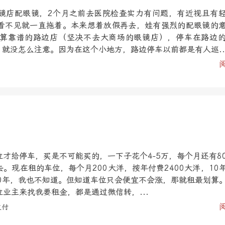
镜店配眼镜，2个月之前去医院检查实力有问题，有近视且有
看不见就一直拖着。本来想着放假再去，娃有强烈的配眼镜的
算靠谱的路边店（坚决不去大商场的眼镜店），停车在路边
，就没怎么注意。因为在这个小地方，路边停车以前都是有人巡..
才给停车，买是不可能买的，一下子花个4-5万，每个月还有8
。现在租的车位，每个月200大洋，按年付费2400大洋，10
10年，我也不知道。但知道车位只会便宜不会涨，那就租最划算
业主来找我要租金，都是通过微信转，...
支付