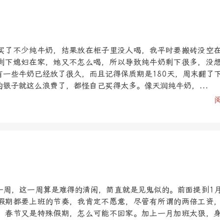
买了不少纯牛奶，结果放在柜子里没人喝，我平时要搬砖没空
剩下媳妇在家，她又不怎么喝，所以导致纯牛奶剩下很多，没
有一些牛奶已经放了很久，而且记得保质期是180天，周末翻了
银子就这么浪费了，都怪自己买得太多。像天润纯牛奶，...
一周，这一周算是难得的清闲，简直就是见鬼似的。前面提到1
假期都要上班的节奏，我肯定不愿意，尽管有所谓的两倍工资
，春节又是特殊假期，怎么可能不回家。加上一月加班太狠，