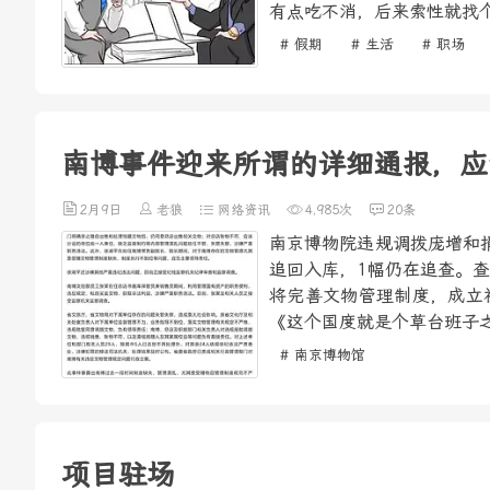
有点吃不消，后来索性就找个
# 假期
# 生活
# 职场
南博事件迎来所谓的详细通报，应
2月9日
老狼
网络资讯
4,985次
20条
南京博物院违规调拨庞增和
追回入库，1幅仍在追查。
将完善文物管理制度，成立
《这个国度就是个草台班子之
# 南京博物馆
项目驻场