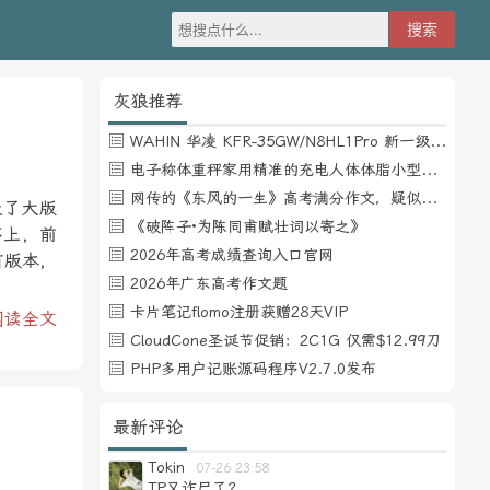
灰狼推荐
WAHIN 华凌 KFR-35GW/N8HL1Pro 新一级能效 壁挂式空调 1.5匹
电子称体重秤家用精准的充电人体体脂小型称重支持HUAWEI HiLink
网传的《东风的一生》高考满分作文，疑似自媒体或其他渠道炒作
级了大版
《破阵子·为陈同甫赋壮词以寄之》
序上，前
2026年高考成绩查询入口官网
有版本，
2026年广东高考作文题
卡片笔记flomo注册获赠28天VIP
阅读全文
CloudCone圣诞节促销：2C1G 仅需$12.99刀
PHP多用户记账源码程序V2.7.0发布
最新评论
Tokin
07-26 23:58
TP又诈尸了？