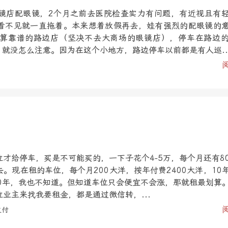
镜店配眼镜，2个月之前去医院检查实力有问题，有近视且有
看不见就一直拖着。本来想着放假再去，娃有强烈的配眼镜的
算靠谱的路边店（坚决不去大商场的眼镜店），停车在路边
，就没怎么注意。因为在这个小地方，路边停车以前都是有人巡..
才给停车，买是不可能买的，一下子花个4-5万，每个月还有8
。现在租的车位，每个月200大洋，按年付费2400大洋，10
10年，我也不知道。但知道车位只会便宜不会涨，那就租最划算
业主来找我要租金，都是通过微信转，...
支付