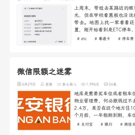
上周末，带娃去某路边的眼
光，但在学校看黑板也没说
带去。地图上找一家看着还
置，刚开始看到是ETC停车
# etc
# 粤通卡
# 停车费
微信限额之迷雾
6月29日
老狼
杂七杂八
1,996次
24条
地库是需要买车位或者租车位
物业管理费，何必跟钱过不去
2.4万，是否在这个地方住
个月前，一年租期到期，车位
# 支付宝
# 银行
# 微信