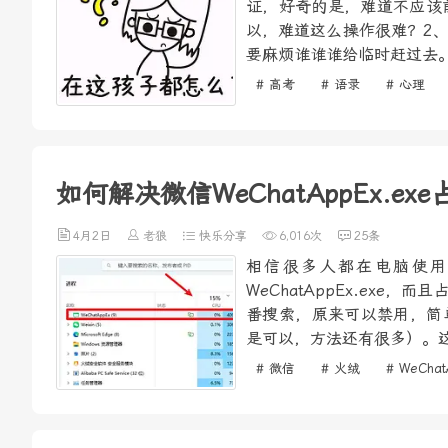
证，好奇的是，难道不应该
以，难道这么操作很难？2
要麻烦谁谁谁给临时赶过去。
# 高考
# 语录
# 心理
如何解决微信WeChatAppEx.e
4月2日
老狼
快乐分享
6,016次
25条
相信很多人都在电脑使用
WeChatAppEx.ex
番搜索，原来可以禁用，简单
是可以，方法还有很多）。这
# 微信
# 火绒
# WeChat