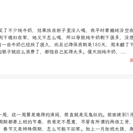
买了不少纯牛奶，结果放在柜子里没人喝，我平时要搬砖没空
剩下媳妇在家，她又不怎么喝，所以导致纯牛奶剩下很多，没
有一些牛奶已经放了很久，而且记得保质期是180天，周末翻了
银子就这么浪费了，都怪自己买得太多。像天润纯牛奶，...
一周，这一周算是难得的清闲，简直就是见鬼似的。前面提到1
假期都要上班的节奏，我肯定不愿意，尽管有所谓的两倍工资
，春节又是特殊假期，怎么可能不回家。加上一月加班太狠，