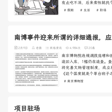
有点吃不消，后来索性就找个
# 假期
# 生活
# 职场
南博事件迎来所谓的详细通报，应
2月9日
老狼
网络资讯
4,984次
20条
南京博物院违规调拨庞增和
追回入库，1幅仍在追查。
将完善文物管理制度，成立
《这个国度就是个草台班子之
# 南京博物馆
项目驻场