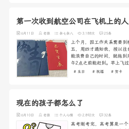
第一次收到航空公司在飞机上的人
6月11日
老狼
杂七杂八
3,188次
25条
上个月，因工作关系需要到
五，周四才通知我，按以往
能浪费自己的时间，就拖到
午2点之前能赶到。早上飞过
# 生日
# 祝福
# 贺卡
现在的孩子都怎么了
6月10日
老狼
个人心情
2,892次
32条
高考刚考完，高考算是一个