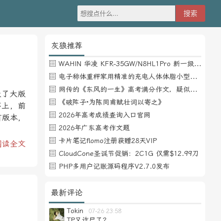
灰狼推荐
WAHIN 华凌 KFR-35GW/N8HL1Pro 新一级能效 壁挂式空调 1.5匹
电子称体重秤家用精准的充电人体体脂小型称重支持HUAWEI HiLink
网传的《东风的一生》高考满分作文，疑似自媒体或其他渠道炒作
级了大版
《破阵子·为陈同甫赋壮词以寄之》
序上，前
2026年高考成绩查询入口官网
有版本，
2026年广东高考作文题
卡片笔记flomo注册获赠28天VIP
阅读全文
CloudCone圣诞节促销：2C1G 仅需$12.99刀
PHP多用户记账源码程序V2.7.0发布
最新评论
Tokin
07-26 23:58
TP又诈尸了？