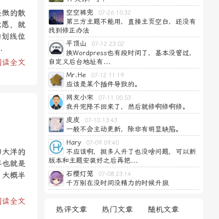
轻微的散
空空裤兜
07-26 10:32
第三方主题不能用，直接主页空白，还没有
意愿，就
找到修正办法
的划线位
平顶山
07-12 23:02
.
换Wordpress也有段时间了，基本没管过，
阅读全文
自定义后台地址有...
Mr.He
07-12 11:19
应该是某个插件导致的。
网友小宋
07-11 00:53
我升完降不回来了，然后就修啊修啊修。
皮皮
07-10 13:43
一般不会主动更新，除非有明显缺陷。
Hary
07-09 09:40
0大洋的
不应该啊，挺多人升了也没啥问题，可以新
版本和主题安装好之后再把...
年也就是
石樱灯笼
。大概半
07-08 23:14
千万别在没时间没精力的时候升级
阅读全文
热评文章
热门文章
随机文章