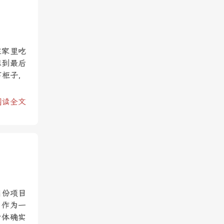
在家里吃
想到最后
下柜子，
阅读全文
月份项目
，作为一
身体确实