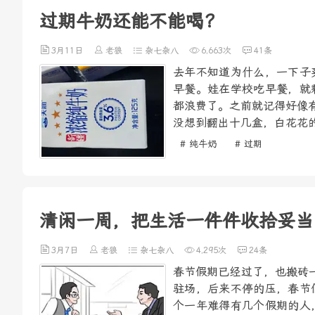
过期牛奶还能不能喝？
3月11日
老狼
杂七杂八
6,663次
41条
去年不知道为什么，一下子
早餐。娃在学校吃早餐，就
都浪费了。之前就记得好像
没想到翻出十几盒，白花花的
# 纯牛奶
# 过期
清闲一周，把生活一件件收拾妥当
3月7日
老狼
杂七杂八
4,295次
24条
春节假期已经过了，也搬砖
驻场，后来不停的压，春节
个一年难得有几个假期的人