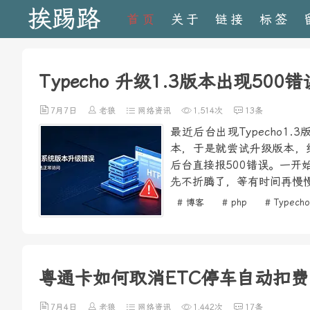
挨踢路
首页
关于
链接
标签
Typecho 升级1.3版本出现500
7月7日
老狼
网络资讯
1,514次
13条
最近后台出现Typecho
本，于是就尝试升级版本，
后台直接报500错误。一
先不折腾了，等有时间再慢慢
# 博客
# php
# Typecho
粤通卡如何取消ETC停车自动扣费
7月4日
老狼
网络资讯
1,442次
17条