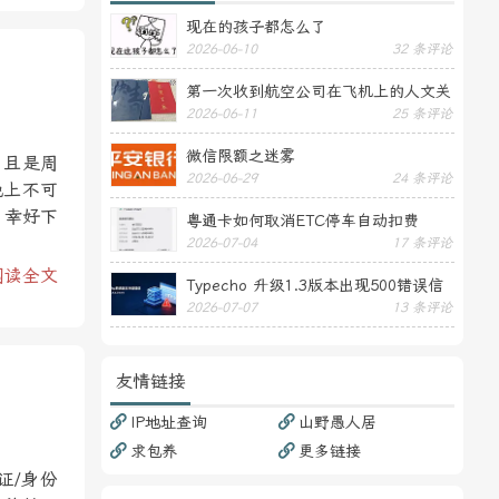
现在的孩子都怎么了
2026-06-10
32 条评论
第一次收到航空公司在飞机上的人文关
2026-06-11
25 条评论
怀——送生日贺卡
微信限额之迷雾
，且是周
2026-06-29
24 条评论
晚上不可
，幸好下
粤通卡如何取消ETC停车自动扣费
2026-07-04
17 条评论
阅读全文
Typecho 升级1.3版本出现500错误信
2026-07-07
13 条评论
息
友情链接
IP地址查询
山野愚人居
求包养
更多链接
证/身份