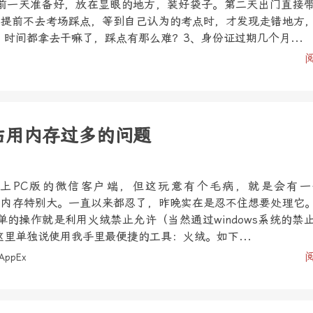
前一天准备好，放在显眼的地方，装好袋子。第二天出门直接
、提前不去考场踩点，等到自己认为的考点时，才发现走错地方
时间都拿去干嘛了，踩点有那么难？3、身份证过期几个月...
xe占用内存过多的问题
上PC版的微信客户端，但这玩意有个毛病，就是会有一
e，而且占内存特别大。一直以来都忍了，昨晚实在是忍不住想要处理它
的操作就是利用火绒禁止允许（当然通过windows系统的禁
里单独说使用我手里最便捷的工具：火绒。如下...
AppEx