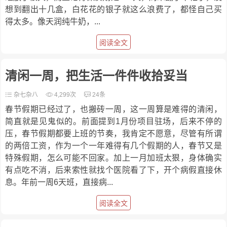
想到翻出十几盒，白花花的银子就这么浪费了，都怪自己买
得太多。像天润纯牛奶，...
阅读全文
清闲一周，把生活一件件收拾妥当
杂七杂八
4,299次
24条
春节假期已经过了，也搬砖一周，这一周算是难得的清闲，
简直就是见鬼似的。前面提到1月份项目驻场，后来不停的
压，春节假期都要上班的节奏，我肯定不愿意，尽管有所谓
的两倍工资，作为一个一年难得有几个假期的人，春节又是
特殊假期，怎么可能不回家。加上一月加班太狠，身体确实
有点吃不消，后来索性就找个医院看了下，开个病假直接休
息。年前一周6天班，直接病...
阅读全文