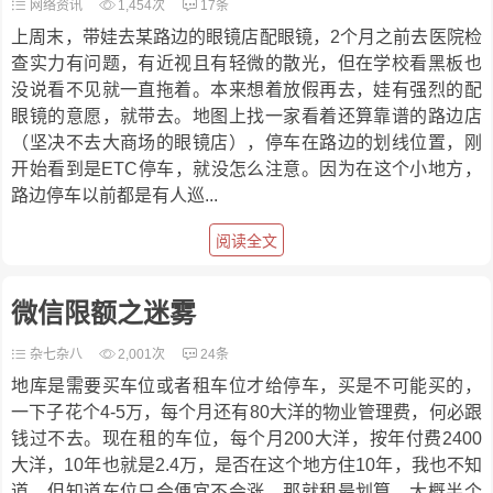
网络资讯
1,454次
17条
上周末，带娃去某路边的眼镜店配眼镜，2个月之前去医院检
查实力有问题，有近视且有轻微的散光，但在学校看黑板也
没说看不见就一直拖着。本来想着放假再去，娃有强烈的配
眼镜的意愿，就带去。地图上找一家看着还算靠谱的路边店
（坚决不去大商场的眼镜店），停车在路边的划线位置，刚
开始看到是ETC停车，就没怎么注意。因为在这个小地方，
路边停车以前都是有人巡...
阅读全文
微信限额之迷雾
杂七杂八
2,001次
24条
地库是需要买车位或者租车位才给停车，买是不可能买的，
一下子花个4-5万，每个月还有80大洋的物业管理费，何必跟
钱过不去。现在租的车位，每个月200大洋，按年付费2400
大洋，10年也就是2.4万，是否在这个地方住10年，我也不知
道。但知道车位只会便宜不会涨，那就租最划算。大概半个