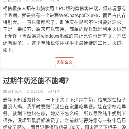
快乐分享
6,022次
25条
相信很多人都在电脑使用上PC版的微信客户端，但这玩意有
个毛病，就是会有一个进程WeChatAppEx.exe，而且占内存
特别大。一直以来都忍了，昨晚实在是忍不住想要处理它。
于是一番搜索，原来可以禁用，简单的操作就是利用火绒禁
止允许（当然通过windows系统的禁止允许也是可以，方法
还有很多）。这里单独说使用我手里最便捷的工具：火绒。
如下...
阅读全文
过期牛奶还能不能喝？
杂七杂八
6,671次
41条
去年不知道为什么，一下子买了不少纯牛奶，结果放在柜子
里没人喝，我平时要搬砖没空在家里吃早餐。娃在学校吃早
餐，就剩下媳妇在家，她又不怎么喝，所以导致纯牛奶剩下
很多，没想到最后都浪费了。之前就记得好像有一些牛奶已
经放了很久，而且记得保质期是180天，周末翻了下柜子，没