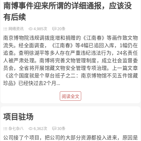
南博事件迎来所谓的详细通报，应该没
有后续
网络资讯
4,985次
20条
南京博物院违规调拨庞增和捐赠的《江南春》等画作致文物
流失。经全面调查，《江南春》等4幅已追回入库，1幅仍在
追查。查明徐湖平等多人存在严重违纪违法行为，24名责任
人被严肃处理。南博将完善文物管理制度，成立社会监督委
员会，全省将开展馆藏文物安全管理专项治理。上一篇文章
《这个国度就是个草台班子之二：南京博物馆不见五件馆藏
珍品》已经快过去2个月...
阅读全文
项目驻场
杂七杂八
6,362次
30条
公司接了个项目，把公司的大部分资源都投入进来，原因是