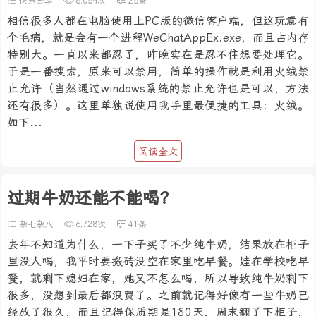
快乐分享
6,059次
25条
相信很多人都在电脑使用上PC版的微信客户端，但这玩意有
个毛病，就是会有一个进程WeChatAppEx.exe，而且占内存
特别大。一直以来都忍了，昨晚实在是忍不住想要处理它。
于是一番搜索，原来可以禁用，简单的操作就是利用火绒禁
止允许（当然通过windows系统的禁止允许也是可以，方法
还有很多）。这里单独说使用我手里最便捷的工具：火绒。
如下...
阅读全文
过期牛奶还能不能喝？
杂七杂八
6,728次
41条
去年不知道为什么，一下子买了不少纯牛奶，结果放在柜子
里没人喝，我平时要搬砖没空在家里吃早餐。娃在学校吃早
餐，就剩下媳妇在家，她又不怎么喝，所以导致纯牛奶剩下
很多，没想到最后都浪费了。之前就记得好像有一些牛奶已
经放了很久，而且记得保质期是180天，周末翻了下柜子，