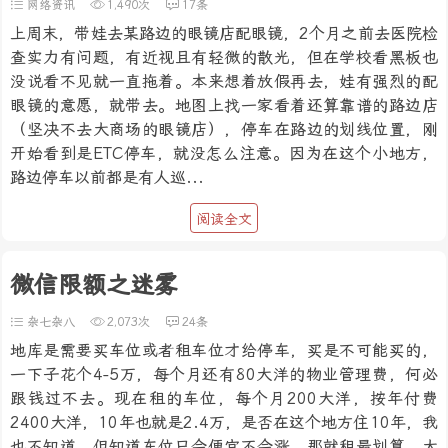
网络资讯
1,490次
17条
上周末，带娃去某路边的眼镜店配眼镜，2个月之前去医院检
查实力有问题，有近视且有轻微的散光，但在学校看黑板也
没说看不见就一直拖着。本来想着放假再去，娃有强烈的配
眼镜的意愿，就带去。地图上找一家看着还算靠谱的路边店
（坚决不去大商场的眼镜店），停车在路边的划线位置，刚
开始看到是ETC停车，就没怎么注意。因为在这个小地方，
路边停车以前都是有人巡...
阅读全文
微信限额之迷雾
杂七杂八
2,073次
24条
地库是需要买车位或者租车位才给停车，买是不可能买的，
一下子花个4-5万，每个月还有80大洋的物业管理费，何必
跟钱过不去。现在租的车位，每个月200大洋，按年付费
2400大洋，10年也就是2.4万，是否在这个地方住10年，我
也不知道。但知道车位只会便宜不会涨，那就租最划算。大