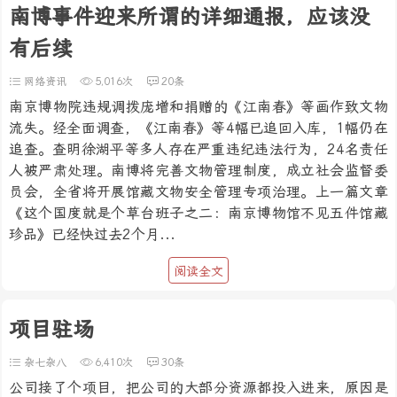
南博事件迎来所谓的详细通报，应该没
有后续
网络资讯
5,016次
20条
南京博物院违规调拨庞增和捐赠的《江南春》等画作致文物
流失。经全面调查，《江南春》等4幅已追回入库，1幅仍在
追查。查明徐湖平等多人存在严重违纪违法行为，24名责任
人被严肃处理。南博将完善文物管理制度，成立社会监督委
员会，全省将开展馆藏文物安全管理专项治理。上一篇文章
《这个国度就是个草台班子之二：南京博物馆不见五件馆藏
珍品》已经快过去2个月...
阅读全文
项目驻场
杂七杂八
6,410次
30条
公司接了个项目，把公司的大部分资源都投入进来，原因是