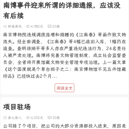
南博事件迎来所谓的详细通报，应该没
有后续
网络资讯
4,982次
20条
南京博物院违规调拨庞增和捐赠的《江南春》等画作致文物
流失。经全面调查，《江南春》等4幅已追回入库，1幅仍在
追查。查明徐湖平等多人存在严重违纪违法行为，24名责任
人被严肃处理。南博将完善文物管理制度，成立社会监督委
员会，全省将开展馆藏文物安全管理专项治理。上一篇文章
《这个国度就是个草台班子之二：南京博物馆不见五件馆藏
珍品》已经快过去2个月...
阅读全文
项目驻场
杂七杂八
6,352次
30条
公司接了个项目，把公司的大部分资源都投入进来，原因是