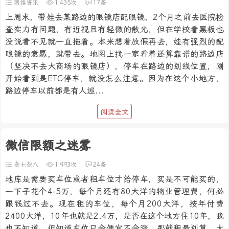
网络资讯
1,435次
17条
上周末，带娃去某路边的眼镜店配眼镜，2个月之前去医院检
查实力有问题，有近视且有轻微的散光，但在学校看黑板也
没说看不见就一直拖着。本来想着放假再去，娃有强烈的配
眼镜的意愿，就带去。地图上找一家看着还算靠谱的路边店
（坚决不去大商场的眼镜店），停车在路边的划线位置，刚
开始看到是ETC停车，就没怎么注意。因为在这个小地方，
路边停车以前都是有人巡...
阅读全文
微信限额之迷雾
杂七杂八
1,993次
24条
地库是需要买车位或者租车位才给停车，买是不可能买的，
一下子花个4-5万，每个月还有80大洋的物业管理费，何必
跟钱过不去。现在租的车位，每个月200大洋，按年付费
2400大洋，10年也就是2.4万，是否在这个地方住10年，我
也不知道。但知道车位只会便宜不会涨，那就租最划算。大