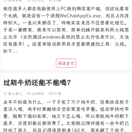
快乐分享
6,014次
25条
相信很多人都在电脑使用上PC版的微信客户端，但这玩意有
个毛病，就是会有一个进程WeChatAppEx.exe，而且占内存
特别大。一直以来都忍了，昨晚实在是忍不住想要处理它。
于是一番搜索，原来可以禁用，简单的操作就是利用火绒禁
止允许（当然通过windows系统的禁止允许也是可以，方法
还有很多）。这里单独说使用我手里最便捷的工具：火绒。
如下...
阅读全文
过期牛奶还能不能喝？
杂七杂八
6,658次
41条
去年不知道为什么，一下子买了不少纯牛奶，结果放在柜子
里没人喝，我平时要搬砖没空在家里吃早餐。娃在学校吃早
餐，就剩下媳妇在家，她又不怎么喝，所以导致纯牛奶剩下
很多，没想到最后都浪费了。之前就记得好像有一些牛奶已
经放了很久，而且记得保质期是180天，周末翻了下柜子，