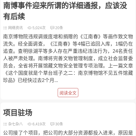
南博事件迎来所谓的详细通报，应该没
有后续
网络资讯
5,024次
20条
南京博物院违规调拨庞增和捐赠的《江南春》等画作致文物
流失。经全面调查，《江南春》等4幅已追回入库，1幅仍在
追查。查明徐湖平等多人存在严重违纪违法行为，24名责任
人被严肃处理。南博将完善文物管理制度，成立社会监督委
员会，全省将开展馆藏文物安全管理专项治理。上一篇文章
《这个国度就是个草台班子之二：南京博物馆不见五件馆藏
珍品》已经快过去2个月...
阅读全文
项目驻场
杂七杂八
6,419次
30条
公司接了个项目，把公司的大部分资源都投入进来，原因是