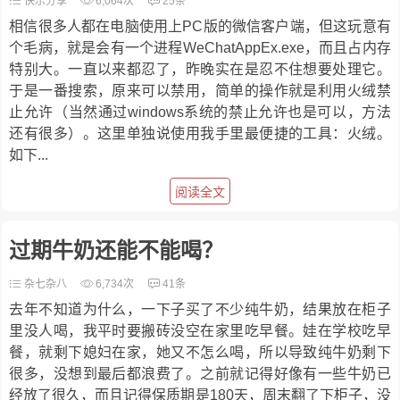
快乐分享
6,064次
25条
相信很多人都在电脑使用上PC版的微信客户端，但这玩意有
个毛病，就是会有一个进程WeChatAppEx.exe，而且占内存
特别大。一直以来都忍了，昨晚实在是忍不住想要处理它。
于是一番搜索，原来可以禁用，简单的操作就是利用火绒禁
止允许（当然通过windows系统的禁止允许也是可以，方法
还有很多）。这里单独说使用我手里最便捷的工具：火绒。
如下...
阅读全文
过期牛奶还能不能喝？
杂七杂八
6,734次
41条
去年不知道为什么，一下子买了不少纯牛奶，结果放在柜子
里没人喝，我平时要搬砖没空在家里吃早餐。娃在学校吃早
餐，就剩下媳妇在家，她又不怎么喝，所以导致纯牛奶剩下
很多，没想到最后都浪费了。之前就记得好像有一些牛奶已
经放了很久，而且记得保质期是180天，周末翻了下柜子，没