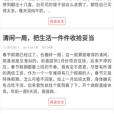
想到翻出十几盒，白花花的银子就这么浪费了，都怪自己买
得太多。像天润纯牛奶，...
阅读全文
清闲一周，把生活一件件收拾妥当
杂七杂八
4,347次
24条
春节假期已经过了，也搬砖一周，这一周算是难得的清闲，
简直就是见鬼似的。前面提到1月份项目驻场，后来不停的
压，春节假期都要上班的节奏，我肯定不愿意，尽管有所谓
的两倍工资，作为一个一年难得有几个假期的人，春节又是
特殊假期，怎么可能不回家。加上一月加班太狠，身体确实
有点吃不消，后来索性就找个医院看了下，开个病假直接休
息。年前一周6天班，直接病...
阅读全文