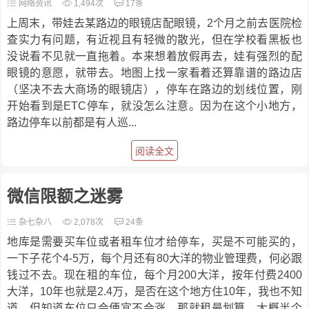
网络资讯
1,494次
17条
上周末，带娃去某路边的眼镜店配眼镜，2个月之前去医院检
查实力有问题，有近视且有轻微的散光，但在学校看黑板也
没说看不见就一直拖着。本来想着放假再去，娃有强烈的配
眼镜的意愿，就带去。地图上找一家看着还算靠谱的路边店
（坚决不去大商场的眼镜店），停车在路边的划线位置，刚
开始看到是ETC停车，就没怎么注意。因为在这个小地方，
路边停车以前都是有人巡...
阅读全文
微信限额之迷雾
杂七杂八
2,078次
24条
地库是需要买车位或者租车位才给停车，买是不可能买的，
一下子花个4-5万，每个月还有80大洋的物业管理费，何必跟
钱过不去。现在租的车位，每个月200大洋，按年付费2400
大洋，10年也就是2.4万，是否在这个地方住10年，我也不知
道。但知道车位只会便宜不会涨，那就租最划算。大概半个