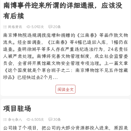
南博事件迎来所谓的详细通报，应该没
有后续
网络资讯
5,092次
20条
南京博物院违规调拨庞增和捐赠的《江南春》等画作致文物
流失。经全面调查，《江南春》等4幅已追回入库，1幅仍在
追查。查明徐湖平等多人存在严重违纪违法行为，24名责任
人被严肃处理。南博将完善文物管理制度，成立社会监督委
员会，全省将开展馆藏文物安全管理专项治理。上一篇文章
《这个国度就是个草台班子之二：南京博物馆不见五件馆藏
珍品》已经快过去2个月...
阅读全文
项目驻场
杂七杂八
6,505次
30条
公司接了个项目，把公司的大部分资源都投入进来，原因是