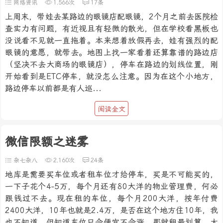
网络资讯
1,566次
17条
上周末，带娃去某路边的眼镜店配眼镜，2个月之前去医院检
查实力有问题，有近视且有轻微的散光，但在学校看黑板也
没说看不见就一直拖着。本来想着放假再去，娃有强烈的配
眼镜的意愿，就带去。地图上找一家看着还算靠谱的路边店
（坚决不去大商场的眼镜店），停车在路边的划线位置，刚
开始看到是ETC停车，就没怎么注意。因为在这个小地方，
路边停车以前都是有人巡...
阅读全文
微信限额之迷雾
杂七杂八
2,160次
24条
地库是需要买车位或者租车位才给停车，买是不可能买的，
一下子花个4-5万，每个月还有80大洋的物业管理费，何必
跟钱过不去。现在租的车位，每个月200大洋，按年付费
2400大洋，10年也就是2.4万，是否在这个地方住10年，我
也不知道。但知道车位只会便宜不会涨，那就租最划算。大