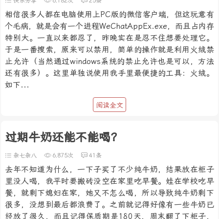
快乐分享
6,182次
25条
相信很多人都在电脑使用上PC版的微信客户端，但这玩意有
个毛病，就是会有一个进程WeChatAppEx.exe，而且占内存
特别大。一直以来都忍了，昨晚实在是忍不住想要处理它。
于是一番搜索，原来可以禁用，简单的操作就是利用火绒禁
止允许（当然通过windows系统的禁止允许也是可以，方法
还有很多）。这里单独说使用我手里最便捷的工具：火绒。
如下...
阅读全文
过期牛奶还能不能喝？
杂七杂八
6,875次
41条
去年不知道为什么，一下子买了不少纯牛奶，结果放在柜子
里没人喝，我平时要搬砖没空在家里吃早餐。娃在学校吃早
餐，就剩下媳妇在家，她又不怎么喝，所以导致纯牛奶剩下
很多，没想到最后都浪费了。之前就记得好像有一些牛奶已
经放了很久，而且记得保质期是180天，周末翻了下柜子，