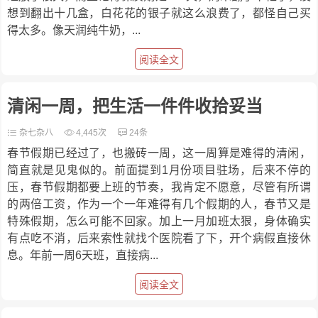
想到翻出十几盒，白花花的银子就这么浪费了，都怪自己买
得太多。像天润纯牛奶，...
阅读全文
清闲一周，把生活一件件收拾妥当
杂七杂八
4,445次
24条
春节假期已经过了，也搬砖一周，这一周算是难得的清闲，
简直就是见鬼似的。前面提到1月份项目驻场，后来不停的
压，春节假期都要上班的节奏，我肯定不愿意，尽管有所谓
的两倍工资，作为一个一年难得有几个假期的人，春节又是
特殊假期，怎么可能不回家。加上一月加班太狠，身体确实
有点吃不消，后来索性就找个医院看了下，开个病假直接休
息。年前一周6天班，直接病...
阅读全文