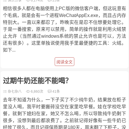
快乐分享
6,174次
25条
相信很多人都在电脑使用上PC版的微信客户端，但这玩意有
个毛病，就是会有一个进程WeChatAppEx.exe，而且占内存
特别大。一直以来都忍了，昨晚实在是忍不住想要处理它。
于是一番搜索，原来可以禁用，简单的操作就是利用火绒禁
止允许（当然通过windows系统的禁止允许也是可以，方法
还有很多）。这里单独说使用我手里最便捷的工具：火绒。
如下...
阅读全文
过期牛奶还能不能喝？
杂七杂八
6,860次
41条
去年不知道为什么，一下子买了不少纯牛奶，结果放在柜子
里没人喝，我平时要搬砖没空在家里吃早餐。娃在学校吃早
餐，就剩下媳妇在家，她又不怎么喝，所以导致纯牛奶剩下
很多，没想到最后都浪费了。之前就记得好像有一些牛奶已
经放了很久，而且记得保质期是180天，周末翻了下柜子，没