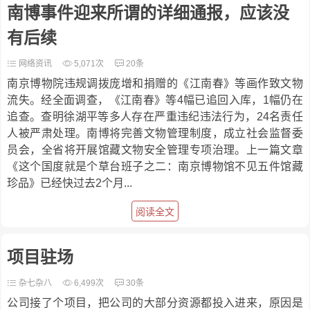
南博事件迎来所谓的详细通报，应该没
有后续
网络资讯
5,071次
20条
南京博物院违规调拨庞增和捐赠的《江南春》等画作致文物
流失。经全面调查，《江南春》等4幅已追回入库，1幅仍在
追查。查明徐湖平等多人存在严重违纪违法行为，24名责任
人被严肃处理。南博将完善文物管理制度，成立社会监督委
员会，全省将开展馆藏文物安全管理专项治理。上一篇文章
《这个国度就是个草台班子之二：南京博物馆不见五件馆藏
珍品》已经快过去2个月...
阅读全文
项目驻场
杂七杂八
6,499次
30条
公司接了个项目，把公司的大部分资源都投入进来，原因是