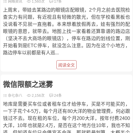
网络资讯
1,560次
17条
上周末，带娃去某路边的眼镜店配眼镜，2个月之前去医院检
查实力有问题，有近视且有轻微的散光，但在学校看黑板也
没说看不见就一直拖着。本来想着放假再去，娃有强烈的配
眼镜的意愿，就带去。地图上找一家看着还算靠谱的路边店
（坚决不去大商场的眼镜店），停车在路边的划线位置，刚
开始看到是ETC停车，就没怎么注意。因为在这个小地方，
路边停车以前都是有人巡...
阅读全文
微信限额之迷雾
杂七杂八
2,156次
24条
地库是需要买车位或者租车位才给停车，买是不可能买的，
一下子花个4-5万，每个月还有80大洋的物业管理费，何必跟
钱过不去。现在租的车位，每个月200大洋，按年付费2400
大洋，10年也就是2.4万，是否在这个地方住10年，我也不知
道。但知道车位只会便宜不会涨，那就租最划算。大概半个