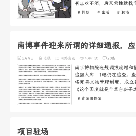
有点吃不消，后来索性就找个
# 假期
# 生活
# 职场
南博事件迎来所谓的详细通报，应
2月9日
老狼
网络资讯
4,941次
20条
南京博物院违规调拨庞增和
追回入库，1幅仍在追查。
将完善文物管理制度，成立
《这个国度就是个草台班子之
# 南京博物馆
项目驻场