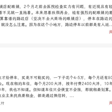
镜店配眼镜，2个月之前去医院检查实力有问题，有近视且有
看不见就一直拖着。本来想着放假再去，娃有强烈的配眼镜的
算靠谱的路边店（坚决不去大商场的眼镜店），停车在路边
，就没怎么注意。因为在这个小地方，路边停车以前都是有人巡..
才给停车，买是不可能买的，一下子花个4-5万，每个月还有8
。现在租的车位，每个月200大洋，按年付费2400大洋，10
10年，我也不知道。但知道车位只会便宜不会涨，那就租最划算
业主来找我要租金，都是通过微信转，...
支付