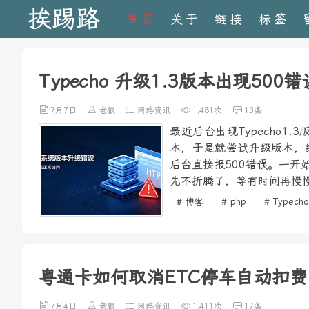
挨踢路
首页
关于
链接
标签
Typecho 升级1.3版本出现500
7月7日
老狼
网络资讯
1,481次
13条
最近后台出现Typecho
本，于是就尝试升级版本，
后台直接报500错误。一
先不折腾了，等有时间再慢慢
# 博客
# php
# Typecho
粤通卡如何取消ETC停车自动扣费
7月4日
老狼
网络资讯
1,411次
17条