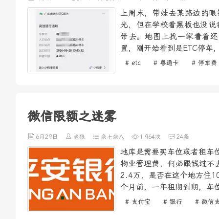
上周末，带娃去某路边的眼
光，但在学校看黑板也没说
带去。地图上找一家看着还
置，刚开始看到是ETC停车
# etc
# 粤通卡
# 停车费
微信限额之迷雾
6月29日
老狼
杂七杂八
1,964次
24条
地库是需要买车位或者租车位
物业管理费，何必跟钱过不去
2.4万，是否在这个地方住
个月前，一年租期到期，车位
# 支付宝
# 银行
# 微信