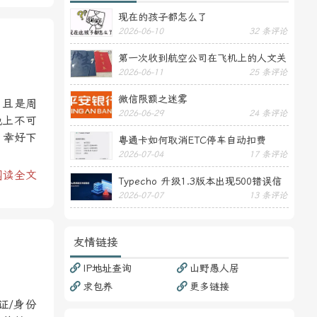
现在的孩子都怎么了
2026-06-10
32 条评论
第一次收到航空公司在飞机上的人文关
2026-06-11
25 条评论
怀——送生日贺卡
微信限额之迷雾
，且是周
2026-06-29
24 条评论
晚上不可
，幸好下
粤通卡如何取消ETC停车自动扣费
2026-07-04
17 条评论
阅读全文
Typecho 升级1.3版本出现500错误信
2026-07-07
13 条评论
息
友情链接
IP地址查询
山野愚人居
求包养
更多链接
证/身份