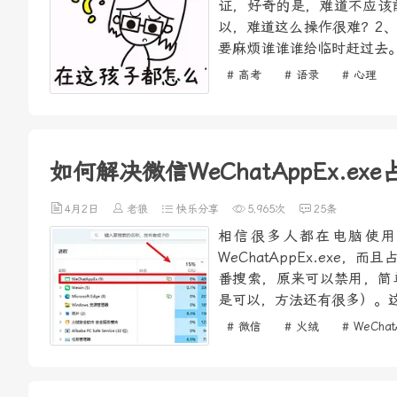
证，好奇的是，难道不应该
以，难道这么操作很难？2
要麻烦谁谁谁给临时赶过去。
# 高考
# 语录
# 心理
如何解决微信WeChatAppEx.e
4月2日
老狼
快乐分享
5,965次
25条
相信很多人都在电脑使用
WeChatAppEx.ex
番搜索，原来可以禁用，简单
是可以，方法还有很多）。这
# 微信
# 火绒
# WeChat