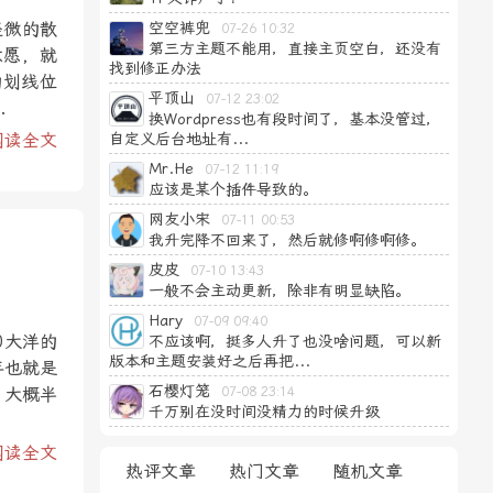
轻微的散
空空裤兜
07-26 10:32
第三方主题不能用，直接主页空白，还没有
意愿，就
找到修正办法
的划线位
平顶山
07-12 23:02
.
换Wordpress也有段时间了，基本没管过，
阅读全文
自定义后台地址有...
Mr.He
07-12 11:19
应该是某个插件导致的。
网友小宋
07-11 00:53
我升完降不回来了，然后就修啊修啊修。
皮皮
07-10 13:43
一般不会主动更新，除非有明显缺陷。
Hary
07-09 09:40
0大洋的
不应该啊，挺多人升了也没啥问题，可以新
版本和主题安装好之后再把...
年也就是
石樱灯笼
。大概半
07-08 23:14
千万别在没时间没精力的时候升级
阅读全文
热评文章
热门文章
随机文章