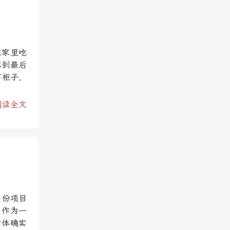
在家里吃
想到最后
下柜子，
阅读全文
月份项目
，作为一
身体确实