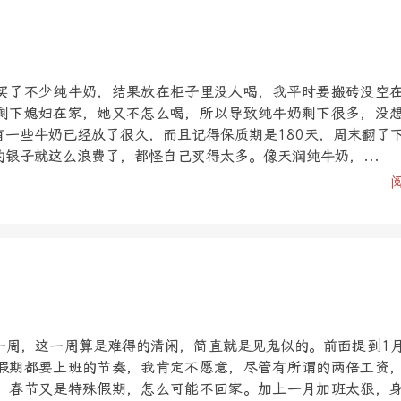
买了不少纯牛奶，结果放在柜子里没人喝，我平时要搬砖没空
剩下媳妇在家，她又不怎么喝，所以导致纯牛奶剩下很多，没
有一些牛奶已经放了很久，而且记得保质期是180天，周末翻了
银子就这么浪费了，都怪自己买得太多。像天润纯牛奶，...
一周，这一周算是难得的清闲，简直就是见鬼似的。前面提到1
假期都要上班的节奏，我肯定不愿意，尽管有所谓的两倍工资
，春节又是特殊假期，怎么可能不回家。加上一月加班太狠，