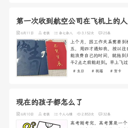
第一次收到航空公司在飞机上的人
6月11日
老狼
杂七杂八
3,152次
25条
上个月，因工作关系需要到
五，周四才通知我，按以往
能浪费自己的时间，就拖到
午2点之前能赶到。早上飞过
# 生日
# 祝福
# 贺卡
现在的孩子都怎么了
6月10日
老狼
个人心情
2,853次
32条
高考刚考完，高考算是一个