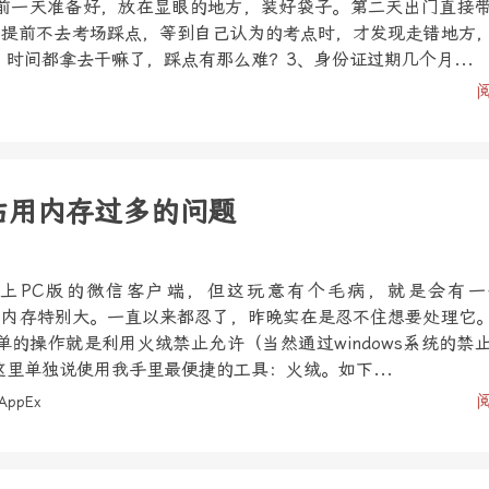
前一天准备好，放在显眼的地方，装好袋子。第二天出门直接
、提前不去考场踩点，等到自己认为的考点时，才发现走错地方
时间都拿去干嘛了，踩点有那么难？3、身份证过期几个月...
xe占用内存过多的问题
上PC版的微信客户端，但这玩意有个毛病，就是会有一
e，而且占内存特别大。一直以来都忍了，昨晚实在是忍不住想要处理它
的操作就是利用火绒禁止允许（当然通过windows系统的禁
里单独说使用我手里最便捷的工具：火绒。如下...
AppEx