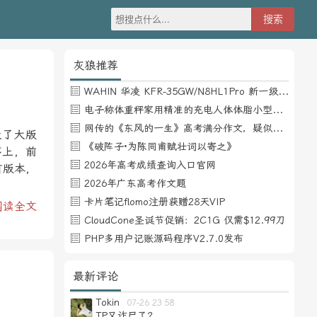
灰狼推荐
WAHIN 华凌 KFR-35GW/N8HL1Pro 新一级能效 壁挂式空调 1.5匹
电子称体重秤家用精准的充电人体体脂小型称重支持HUAWEI HiLink
网传的《东风的一生》高考满分作文，疑似自媒体或其他渠道炒作
级了大版
《破阵子·为陈同甫赋壮词以寄之》
序上，前
2026年高考成绩查询入口官网
有版本，
2026年广东高考作文题
卡片笔记flomo注册获赠28天VIP
阅读全文
CloudCone圣诞节促销：2C1G 仅需$12.99刀
PHP多用户记账源码程序V2.7.0发布
最新评论
Tokin
07-26 23:58
TP又诈尸了？