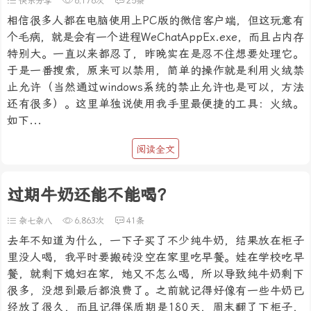
快乐分享
6,176次
25条
相信很多人都在电脑使用上PC版的微信客户端，但这玩意有
个毛病，就是会有一个进程WeChatAppEx.exe，而且占内存
特别大。一直以来都忍了，昨晚实在是忍不住想要处理它。
于是一番搜索，原来可以禁用，简单的操作就是利用火绒禁
止允许（当然通过windows系统的禁止允许也是可以，方法
还有很多）。这里单独说使用我手里最便捷的工具：火绒。
如下...
阅读全文
过期牛奶还能不能喝？
杂七杂八
6,863次
41条
去年不知道为什么，一下子买了不少纯牛奶，结果放在柜子
里没人喝，我平时要搬砖没空在家里吃早餐。娃在学校吃早
餐，就剩下媳妇在家，她又不怎么喝，所以导致纯牛奶剩下
很多，没想到最后都浪费了。之前就记得好像有一些牛奶已
经放了很久，而且记得保质期是180天，周末翻了下柜子，