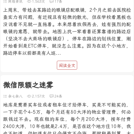
网络资讯
1,563次
17条
上周末，带娃去某路边的眼镜店配眼镜，2个月之前去医院检
查实力有问题，有近视且有轻微的散光，但在学校看黑板也
没说看不见就一直拖着。本来想着放假再去，娃有强烈的配
眼镜的意愿，就带去。地图上找一家看着还算靠谱的路边店
（坚决不去大商场的眼镜店），停车在路边的划线位置，刚
开始看到是ETC停车，就没怎么注意。因为在这个小地方，
路边停车以前都是有人巡...
阅读全文
微信限额之迷雾
杂七杂八
2,157次
24条
地库是需要买车位或者租车位才给停车，买是不可能买的，
一下子花个4-5万，每个月还有80大洋的物业管理费，何必
跟钱过不去。现在租的车位，每个月200大洋，按年付费
2400大洋，10年也就是2.4万，是否在这个地方住10年，我
也不知道。但知道车位只会便宜不会涨，那就租最划算。大