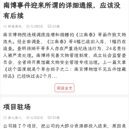
南博事件迎来所谓的详细通报，应该没
有后续
网络资讯
5,080次
20条
南京博物院违规调拨庞增和捐赠的《江南春》等画作致文物
流失。经全面调查，《江南春》等4幅已追回入库，1幅仍在
追查。查明徐湖平等多人存在严重违纪违法行为，24名责任
人被严肃处理。南博将完善文物管理制度，成立社会监督委
员会，全省将开展馆藏文物安全管理专项治理。上一篇文章
《这个国度就是个草台班子之二：南京博物馆不见五件馆藏
珍品》已经快过去2个月...
阅读全文
项目驻场
杂七杂八
6,502次
30条
公司接了个项目，把公司的大部分资源都投入进来，原因是