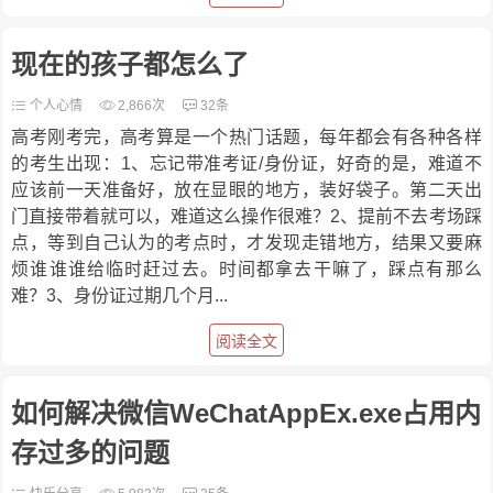
现在的孩子都怎么了
个人心情
2,866次
32条
高考刚考完，高考算是一个热门话题，每年都会有各种各样
的考生出现：1、忘记带准考证/身份证，好奇的是，难道不
应该前一天准备好，放在显眼的地方，装好袋子。第二天出
门直接带着就可以，难道这么操作很难？2、提前不去考场踩
点，等到自己认为的考点时，才发现走错地方，结果又要麻
烦谁谁谁给临时赶过去。时间都拿去干嘛了，踩点有那么
难？3、身份证过期几个月...
阅读全文
如何解决微信WeChatAppEx.exe占用内
存过多的问题