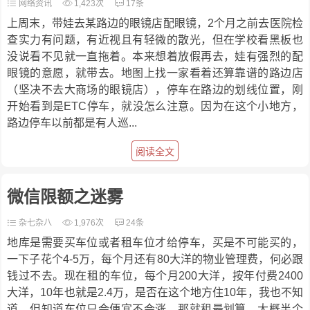
网络资讯
1,423次
17条
上周末，带娃去某路边的眼镜店配眼镜，2个月之前去医院检
查实力有问题，有近视且有轻微的散光，但在学校看黑板也
没说看不见就一直拖着。本来想着放假再去，娃有强烈的配
眼镜的意愿，就带去。地图上找一家看着还算靠谱的路边店
（坚决不去大商场的眼镜店），停车在路边的划线位置，刚
开始看到是ETC停车，就没怎么注意。因为在这个小地方，
路边停车以前都是有人巡...
阅读全文
微信限额之迷雾
杂七杂八
1,976次
24条
地库是需要买车位或者租车位才给停车，买是不可能买的，
一下子花个4-5万，每个月还有80大洋的物业管理费，何必跟
钱过不去。现在租的车位，每个月200大洋，按年付费2400
大洋，10年也就是2.4万，是否在这个地方住10年，我也不知
道。但知道车位只会便宜不会涨，那就租最划算。大概半个