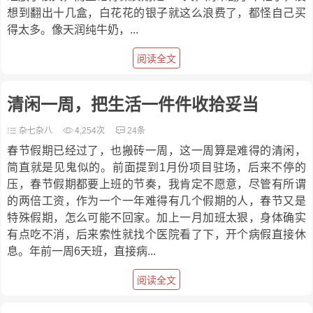
想到翻出十几盒，白花花的银子就这么浪费了，都怪自己买
得太多。像天润纯牛奶，...
阅读全文
清闲一周，把生活一件件收拾妥当
杂七杂八
4,254次
24条
春节假期已经过了，也搬砖一周，这一周算是难得的清闲，
简直就是见鬼似的。前面提到1月份项目驻场，后来不停的
压，春节假期都要上班的节奏，我肯定不愿意，尽管有所谓
的两倍工资，作为一个一年难得有几个假期的人，春节又是
特殊假期，怎么可能不回家。加上一月加班太狠，身体确实
有点吃不消，后来索性就找个医院看了下，开个病假直接休
息。年前一周6天班，直接病...
阅读全文