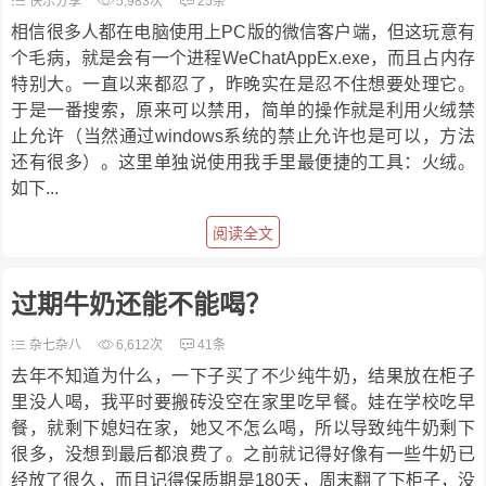
快乐分享
5,983次
25条
相信很多人都在电脑使用上PC版的微信客户端，但这玩意有
个毛病，就是会有一个进程WeChatAppEx.exe，而且占内存
特别大。一直以来都忍了，昨晚实在是忍不住想要处理它。
于是一番搜索，原来可以禁用，简单的操作就是利用火绒禁
止允许（当然通过windows系统的禁止允许也是可以，方法
还有很多）。这里单独说使用我手里最便捷的工具：火绒。
如下...
阅读全文
过期牛奶还能不能喝？
杂七杂八
6,612次
41条
去年不知道为什么，一下子买了不少纯牛奶，结果放在柜子
里没人喝，我平时要搬砖没空在家里吃早餐。娃在学校吃早
餐，就剩下媳妇在家，她又不怎么喝，所以导致纯牛奶剩下
很多，没想到最后都浪费了。之前就记得好像有一些牛奶已
经放了很久，而且记得保质期是180天，周末翻了下柜子，没