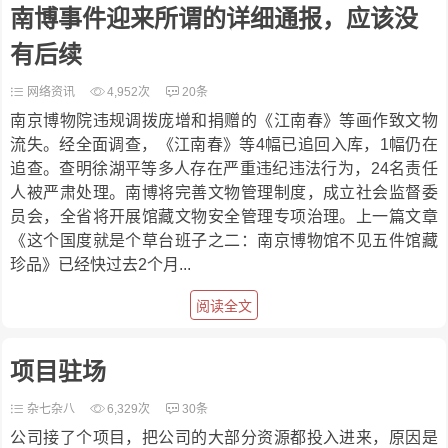
南博事件迎来所谓的详细通报，应该没
有后续
网络资讯
4,952次
20条
南京博物院违规调拨庞增和捐赠的《江南春》等画作致文物
流失。经全面调查，《江南春》等4幅已追回入库，1幅仍在
追查。查明徐湖平等多人存在严重违纪违法行为，24名责任
人被严肃处理。南博将完善文物管理制度，成立社会监督委
员会，全省将开展馆藏文物安全管理专项治理。上一篇文章
《这个国度就是个草台班子之二：南京博物馆不见五件馆藏
珍品》已经快过去2个月...
阅读全文
项目驻场
杂七杂八
6,329次
30条
公司接了个项目，把公司的大部分资源都投入进来，原因是