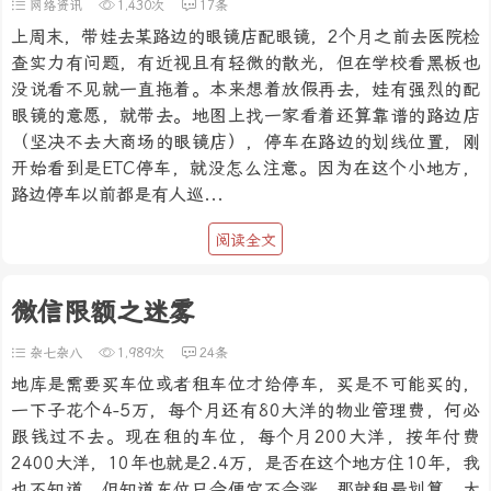
网络资讯
1,430次
17条
上周末，带娃去某路边的眼镜店配眼镜，2个月之前去医院检
查实力有问题，有近视且有轻微的散光，但在学校看黑板也
没说看不见就一直拖着。本来想着放假再去，娃有强烈的配
眼镜的意愿，就带去。地图上找一家看着还算靠谱的路边店
（坚决不去大商场的眼镜店），停车在路边的划线位置，刚
开始看到是ETC停车，就没怎么注意。因为在这个小地方，
路边停车以前都是有人巡...
阅读全文
微信限额之迷雾
杂七杂八
1,989次
24条
地库是需要买车位或者租车位才给停车，买是不可能买的，
一下子花个4-5万，每个月还有80大洋的物业管理费，何必
跟钱过不去。现在租的车位，每个月200大洋，按年付费
2400大洋，10年也就是2.4万，是否在这个地方住10年，我
也不知道。但知道车位只会便宜不会涨，那就租最划算。大