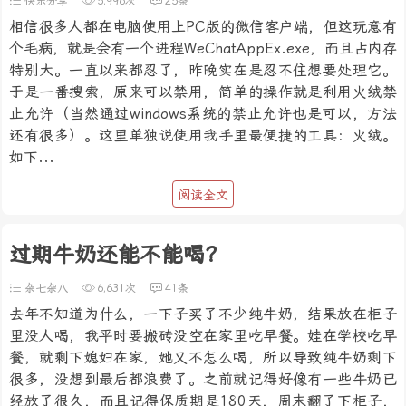
快乐分享
5,996次
25条
相信很多人都在电脑使用上PC版的微信客户端，但这玩意有
个毛病，就是会有一个进程WeChatAppEx.exe，而且占内存
特别大。一直以来都忍了，昨晚实在是忍不住想要处理它。
于是一番搜索，原来可以禁用，简单的操作就是利用火绒禁
止允许（当然通过windows系统的禁止允许也是可以，方法
还有很多）。这里单独说使用我手里最便捷的工具：火绒。
如下...
阅读全文
过期牛奶还能不能喝？
杂七杂八
6,631次
41条
去年不知道为什么，一下子买了不少纯牛奶，结果放在柜子
里没人喝，我平时要搬砖没空在家里吃早餐。娃在学校吃早
餐，就剩下媳妇在家，她又不怎么喝，所以导致纯牛奶剩下
很多，没想到最后都浪费了。之前就记得好像有一些牛奶已
经放了很久，而且记得保质期是180天，周末翻了下柜子，