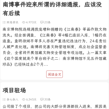
南博事件迎来所谓的详细通报，应该没
有后续
网络资讯
4,970次
20条
南京博物院违规调拨庞增和捐赠的《江南春》等画作致文物
流失。经全面调查，《江南春》等4幅已追回入库，1幅仍在
追查。查明徐湖平等多人存在严重违纪违法行为，24名责任
人被严肃处理。南博将完善文物管理制度，成立社会监督委
员会，全省将开展馆藏文物安全管理专项治理。上一篇文章
《这个国度就是个草台班子之二：南京博物馆不见五件馆藏
珍品》已经快过去2个月...
阅读全文
项目驻场
杂七杂八
6,345次
30条
公司接了个项目，把公司的大部分资源都投入进来，原因是