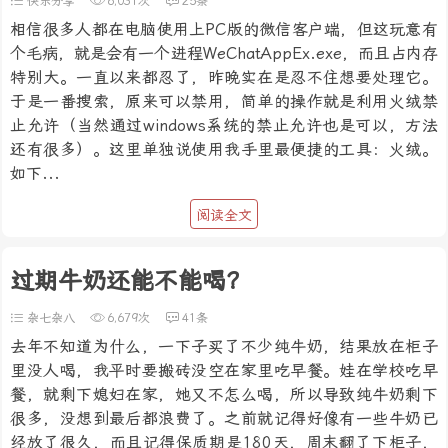
快乐分享
6,031次
25条
相信很多人都在电脑使用上PC版的微信客户端，但这玩意有
个毛病，就是会有一个进程WeChatAppEx.exe，而且占内存
特别大。一直以来都忍了，昨晚实在是忍不住想要处理它。
于是一番搜索，原来可以禁用，简单的操作就是利用火绒禁
止允许（当然通过windows系统的禁止允许也是可以，方法
还有很多）。这里单独说使用我手里最便捷的工具：火绒。
如下...
阅读全文
过期牛奶还能不能喝？
杂七杂八
6,679次
41条
去年不知道为什么，一下子买了不少纯牛奶，结果放在柜子
里没人喝，我平时要搬砖没空在家里吃早餐。娃在学校吃早
餐，就剩下媳妇在家，她又不怎么喝，所以导致纯牛奶剩下
很多，没想到最后都浪费了。之前就记得好像有一些牛奶已
经放了很久，而且记得保质期是180天，周末翻了下柜子，