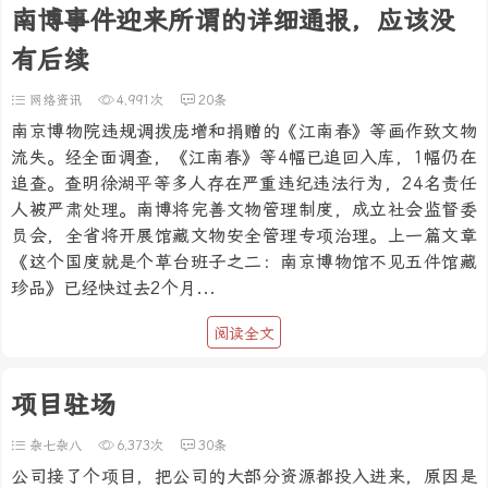
南博事件迎来所谓的详细通报，应该没
有后续
网络资讯
4,991次
20条
南京博物院违规调拨庞增和捐赠的《江南春》等画作致文物
流失。经全面调查，《江南春》等4幅已追回入库，1幅仍在
追查。查明徐湖平等多人存在严重违纪违法行为，24名责任
人被严肃处理。南博将完善文物管理制度，成立社会监督委
员会，全省将开展馆藏文物安全管理专项治理。上一篇文章
《这个国度就是个草台班子之二：南京博物馆不见五件馆藏
珍品》已经快过去2个月...
阅读全文
项目驻场
杂七杂八
6,373次
30条
公司接了个项目，把公司的大部分资源都投入进来，原因是