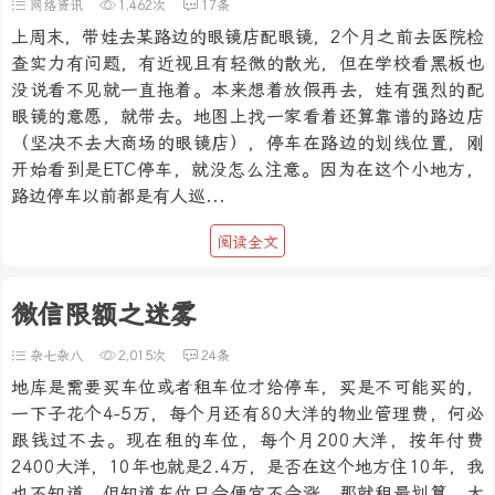
网络资讯
1,462次
17条
上周末，带娃去某路边的眼镜店配眼镜，2个月之前去医院检
查实力有问题，有近视且有轻微的散光，但在学校看黑板也
没说看不见就一直拖着。本来想着放假再去，娃有强烈的配
眼镜的意愿，就带去。地图上找一家看着还算靠谱的路边店
（坚决不去大商场的眼镜店），停车在路边的划线位置，刚
开始看到是ETC停车，就没怎么注意。因为在这个小地方，
路边停车以前都是有人巡...
阅读全文
微信限额之迷雾
杂七杂八
2,015次
24条
地库是需要买车位或者租车位才给停车，买是不可能买的，
一下子花个4-5万，每个月还有80大洋的物业管理费，何必
跟钱过不去。现在租的车位，每个月200大洋，按年付费
2400大洋，10年也就是2.4万，是否在这个地方住10年，我
也不知道。但知道车位只会便宜不会涨，那就租最划算。大