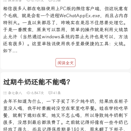
快乐分享
6,167次
25条
相信很多人都在电脑使用上PC版的微信客户端，但这玩意有
个毛病，就是会有一个进程WeChatAppEx.exe，而且占内存
特别大。一直以来都忍了，昨晚实在是忍不住想要处理它。
于是一番搜索，原来可以禁用，简单的操作就是利用火绒禁
止允许（当然通过windows系统的禁止允许也是可以，方法
还有很多）。这里单独说使用我手里最便捷的工具：火绒。
如下...
阅读全文
过期牛奶还能不能喝？
杂七杂八
6,847次
41条
去年不知道为什么，一下子买了不少纯牛奶，结果放在柜子
里没人喝，我平时要搬砖没空在家里吃早餐。娃在学校吃早
餐，就剩下媳妇在家，她又不怎么喝，所以导致纯牛奶剩下
很多，没想到最后都浪费了。之前就记得好像有一些牛奶已
经放了很久，而且记得保质期是180天，周末翻了下柜子，