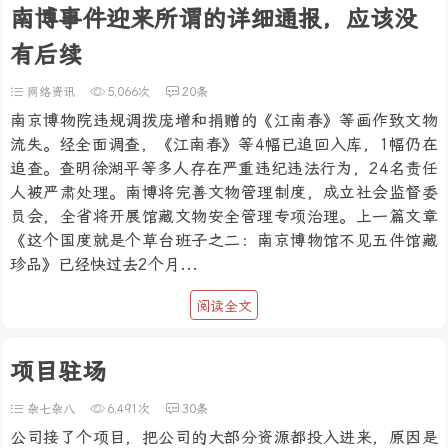
南博事件迎来所谓的详细通报，应该没
有后续
网络资讯
5,066次
20条
南京博物院违规调拨庞增和捐赠的《江南春》等画作致文物
流失。经全面调查，《江南春》等4幅已追回入库，1幅仍在
追查。查明徐湖平等多人存在严重违纪违法行为，24名责任
人被严肃处理。南博将完善文物管理制度，成立社会监督委
员会，全省将开展馆藏文物安全管理专项治理。上一篇文章
《这个国度就是个草台班子之二：南京博物馆不见五件馆藏
珍品》已经快过去2个月...
阅读全文
项目驻场
杂七杂八
6,491次
30条
公司接了个项目，把公司的大部分资源都投入进来，原因是