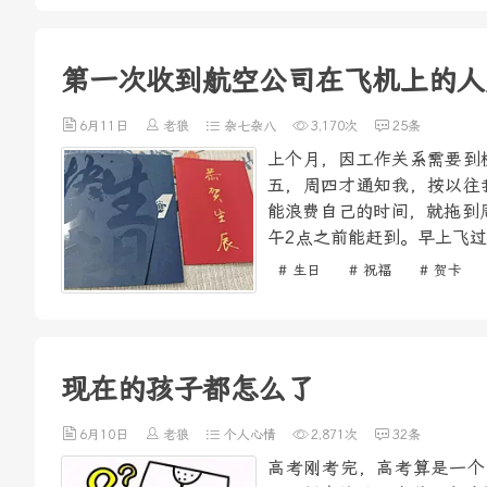
第一次收到航空公司在飞机上的人
6月11日
老狼
杂七杂八
3,170次
25条
上个月，因工作关系需要到
五，周四才通知我，按以往
能浪费自己的时间，就拖到
午2点之前能赶到。早上飞过
# 生日
# 祝福
# 贺卡
现在的孩子都怎么了
6月10日
老狼
个人心情
2,871次
32条
高考刚考完，高考算是一个