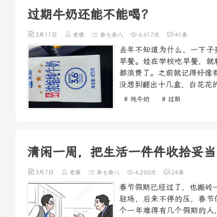
过期牛奶还能不能喝？
3月11日
老狼
杂七杂八
6,617次
41条
去年不知道为什么，一下子
早餐。娃在学校吃早餐，就
都浪费了。之前就记得好像
没想到翻出十几盒，白花花的
# 纯牛奶
# 过期
清闲一周，把生活一件件收拾妥当
3月7日
老狼
杂七杂八
4,260次
24条
春节假期已经过了，也搬砖
驻场，后来不停的压，春节
个一年难得有几个假期的人