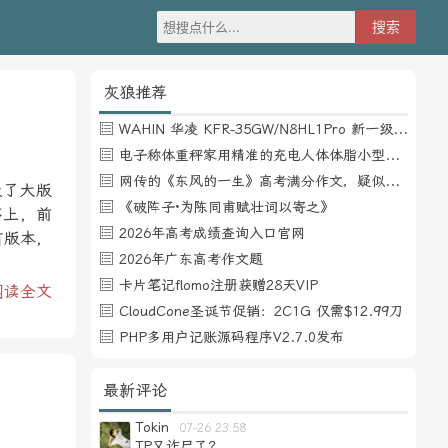
灰狼推荐
WAHIN 华凌 KFR-35GW/N8HL1Pro 新一级能效 壁挂式空调 1.5匹
电子称体重秤家用精准的充电人体体脂小型称重支持HUAWEI HiLink
网传的《东风的一生》高考满分作文，疑似自媒体或其他渠道炒作
级了大版
《破阵子·为陈同甫赋壮词以寄之》
序上，前
2026年高考成绩查询入口官网
有版本，
2026年广东高考作文题
卡片笔记flomo注册获赠28天VIP
阅读全文
CloudCone圣诞节促销：2C1G 仅需$12.99刀
PHP多用户记账源码程序V2.7.0发布
最新评论
Tokin
07-26 23:58
TP又诈尸了？