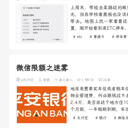
上周末，带娃去某路边的眼
光，但在学校看黑板也没说
带去。地图上找一家看着还
置，刚开始看到是ETC停车
# etc
# 粤通卡
# 停车费
微信限额之迷雾
6月29日
老狼
杂七杂八
1,981次
24条
地库是需要买车位或者租车位
物业管理费，何必跟钱过不去
2.4万，是否在这个地方住
个月前，一年租期到期，车位
# 支付宝
# 银行
# 微信