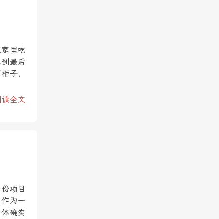
在家里吃
想到最后
下柜子，
阅读全文
月份项目
，作为一
身体确实