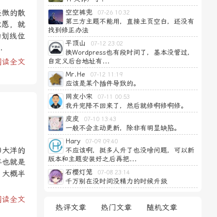
轻微的散
空空裤兜
07-26 10:32
第三方主题不能用，直接主页空白，还没有
意愿，就
找到修正办法
的划线位
平顶山
07-12 23:02
.
换Wordpress也有段时间了，基本没管过，
阅读全文
自定义后台地址有...
Mr.He
07-12 11:19
应该是某个插件导致的。
网友小宋
07-11 00:53
我升完降不回来了，然后就修啊修啊修。
皮皮
07-10 13:43
一般不会主动更新，除非有明显缺陷。
Hary
07-09 09:40
0大洋的
不应该啊，挺多人升了也没啥问题，可以新
版本和主题安装好之后再把...
年也就是
石樱灯笼
。大概半
07-08 23:14
千万别在没时间没精力的时候升级
阅读全文
热评文章
热门文章
随机文章