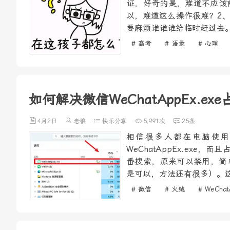
证，好奇的是，难道不应该
以，难道这么操作很难？2
要麻烦谁谁谁给临时赶过去。
# 高考
# 语录
# 心理
如何解决微信WeChatAppEx.e
4月2日
老狼
快乐分享
5,991次
25条
相信很多人都在电脑使用
WeChatAppEx.ex
番搜索，原来可以禁用，简单
是可以，方法还有很多）。这
# 微信
# 火绒
# WeChat