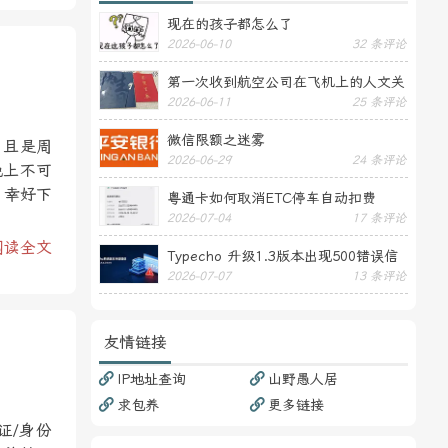
现在的孩子都怎么了
2026-06-10
32 条评论
第一次收到航空公司在飞机上的人文关
2026-06-11
25 条评论
怀——送生日贺卡
微信限额之迷雾
，且是周
2026-06-29
24 条评论
晚上不可
，幸好下
粤通卡如何取消ETC停车自动扣费
2026-07-04
17 条评论
阅读全文
Typecho 升级1.3版本出现500错误信
2026-07-07
13 条评论
息
友情链接
IP地址查询
山野愚人居
求包养
更多链接
证/身份