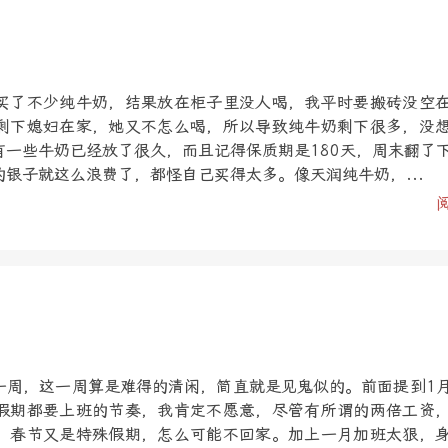
买了不少纯牛奶，结果放在柜子里没人喝，我平时要搬砖没空
剩下媳妇在家，她又不怎么喝，所以导致纯牛奶剩下很多，没
有一些牛奶已经放了很久，而且记得保质期是180天，周末翻了
银子就这么浪费了，都怪自己买得太多。像天润纯牛奶，...
一周，这一周算是难得的清闲，简直就是见鬼似的。前面提到1
假期都要上班的节奏，我肯定不愿意，尽管有所谓的两倍工资
，春节又是特殊假期，怎么可能不回家。加上一月加班太狠，