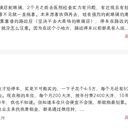
镜店配眼镜，2个月之前去医院检查实力有问题，有近视且有
看不见就一直拖着。本来想着放假再去，娃有强烈的配眼镜的
算靠谱的路边店（坚决不去大商场的眼镜店），停车在路边
，就没怎么注意。因为在这个小地方，路边停车以前都是有人巡..
才给停车，买是不可能买的，一下子花个4-5万，每个月还有8
。现在租的车位，每个月200大洋，按年付费2400大洋，10
10年，我也不知道。但知道车位只会便宜不会涨，那就租最划算
业主来找我要租金，都是通过微信转，...
支付