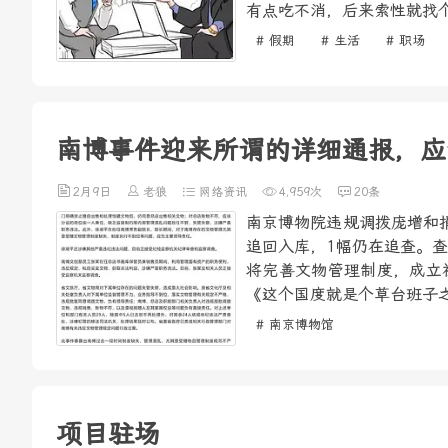
有点吃不消，后来索性就找个
# 假期
# 生活
# 职场
南博事件迎来所谓的详细通报，应
2月9日
老狼
网络资讯
4,959次
20条
南京博物院违规调拨庞增和
追回入库，1幅仍在追查。
将完善文物管理制度，成立
《这个国度就是个草台班子之
# 南京博物馆
项目驻场