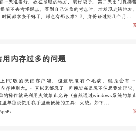
前一天准备好，放在显眼的地方，装好袋子。第二天出门直接
、提前不去考场踩点，等到自己认为的考点时，才发现走错地方
时间都拿去干嘛了，踩点有那么难？3、身份证过期几个月...
xe占用内存过多的问题
上PC版的微信客户端，但这玩意有个毛病，就是会有一
e，而且占内存特别大。一直以来都忍了，昨晚实在是忍不住想要处理它
的操作就是利用火绒禁止允许（当然通过windows系统的禁
里单独说使用我手里最便捷的工具：火绒。如下...
AppEx