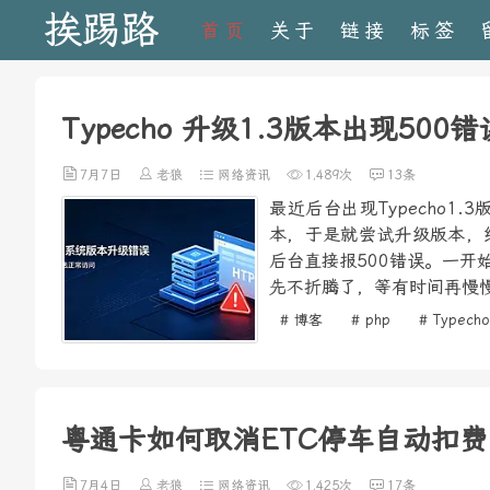
挨踢路
首页
关于
链接
标签
Typecho 升级1.3版本出现500
7月7日
老狼
网络资讯
1,489次
13条
最近后台出现Typecho
本，于是就尝试升级版本，
后台直接报500错误。一
先不折腾了，等有时间再慢慢
# 博客
# php
# Typecho
粤通卡如何取消ETC停车自动扣费
7月4日
老狼
网络资讯
1,425次
17条