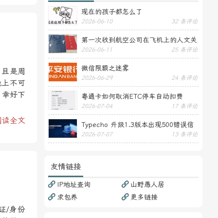
现在的孩子都怎么了
2026-06-10
32 条评论
第一次收到航空公司在飞机上的人文关
2026-06-11
25 条评论
怀——送生日贺卡
微信限额之迷雾
，且是周
2026-06-29
24 条评论
晚上不可
，幸好下
粤通卡如何取消ETC停车自动扣费
2026-07-04
17 条评论
阅读全文
Typecho 升级1.3版本出现500错误信
2026-07-07
13 条评论
息
友情链接
IP地址查询
山野愚人居
求包养
更多链接
证/身份