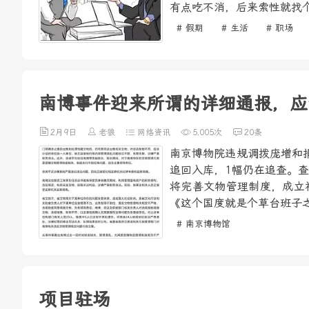
有点吃不消，后来索性就找个
# 假期
# 生活
# 职场
南博事件迎来所谓的详细通报，应
2月9日
老狼
网络资讯
5,005次
20条
南京博物院违规调拨庞增和
追回入库，1幅仍在追查。
将完善文物管理制度，成立
《这个国度就是个草台班子之
# 南京博物馆
项目驻场