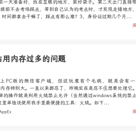
前一天准备好，放在显眼的地方，装好袋子。第二天出门直接
、提前不去考场踩点，等到自己认为的考点时，才发现走错地方
时间都拿去干嘛了，踩点有那么难？3、身份证过期几个月...
xe占用内存过多的问题
上PC版的微信客户端，但这玩意有个毛病，就是会有一
e，而且占内存特别大。一直以来都忍了，昨晚实在是忍不住想要处理它
的操作就是利用火绒禁止允许（当然通过windows系统的禁
里单独说使用我手里最便捷的工具：火绒。如下...
AppEx