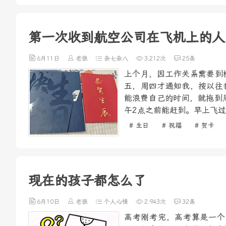
第一次收到航空公司在飞机上的人
6月11日
老狼
杂七杂八
3,212次
25条
上个月，因工作关系需要到
五，周四才通知我，按以往
能浪费自己的时间，就拖到
午2点之前能赶到。早上飞过
# 生日
# 祝福
# 贺卡
现在的孩子都怎么了
6月10日
老狼
个人心情
2,943次
32条
高考刚考完，高考算是一个