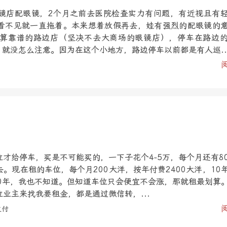
镜店配眼镜，2个月之前去医院检查实力有问题，有近视且有
看不见就一直拖着。本来想着放假再去，娃有强烈的配眼镜的
算靠谱的路边店（坚决不去大商场的眼镜店），停车在路边
，就没怎么注意。因为在这个小地方，路边停车以前都是有人巡..
才给停车，买是不可能买的，一下子花个4-5万，每个月还有8
。现在租的车位，每个月200大洋，按年付费2400大洋，10
10年，我也不知道。但知道车位只会便宜不会涨，那就租最划算
业主来找我要租金，都是通过微信转，...
支付