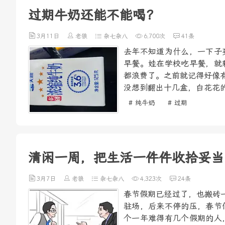
过期牛奶还能不能喝？
3月11日
老狼
杂七杂八
6,700次
41条
去年不知道为什么，一下子
早餐。娃在学校吃早餐，就
都浪费了。之前就记得好像
没想到翻出十几盒，白花花的
# 纯牛奶
# 过期
清闲一周，把生活一件件收拾妥当
3月7日
老狼
杂七杂八
4,323次
24条
春节假期已经过了，也搬砖
驻场，后来不停的压，春节
个一年难得有几个假期的人