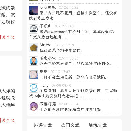
轻微的散
空空裤兜
07-26 10:32
第三方主题不能用，直接主页空白，还没有
意愿，就
找到修正办法
的划线位
平顶山
07-12 23:02
.
换Wordpress也有段时间了，基本没管过，
阅读全文
自定义后台地址有...
Mr.He
07-12 11:19
应该是某个插件导致的。
网友小宋
07-11 00:53
我升完降不回来了，然后就修啊修啊修。
皮皮
07-10 13:43
一般不会主动更新，除非有明显缺陷。
Hary
07-09 09:40
0大洋的
不应该啊，挺多人升了也没啥问题，可以新
版本和主题安装好之后再把...
年也就是
石樱灯笼
。大概半
07-08 23:14
千万别在没时间没精力的时候升级
阅读全文
热评文章
热门文章
随机文章