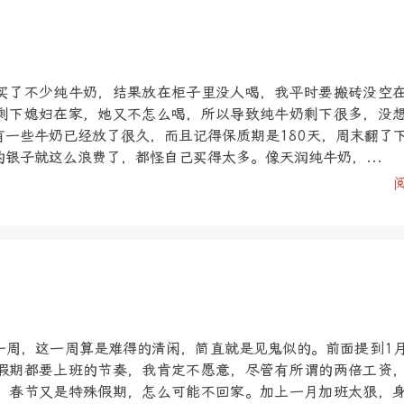
买了不少纯牛奶，结果放在柜子里没人喝，我平时要搬砖没空
剩下媳妇在家，她又不怎么喝，所以导致纯牛奶剩下很多，没
有一些牛奶已经放了很久，而且记得保质期是180天，周末翻了
银子就这么浪费了，都怪自己买得太多。像天润纯牛奶，...
一周，这一周算是难得的清闲，简直就是见鬼似的。前面提到1
假期都要上班的节奏，我肯定不愿意，尽管有所谓的两倍工资
，春节又是特殊假期，怎么可能不回家。加上一月加班太狠，