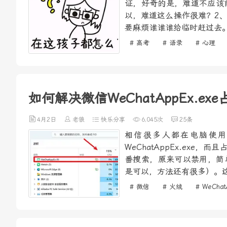
证，好奇的是，难道不应该
以，难道这么操作很难？2
要麻烦谁谁谁给临时赶过去。
# 高考
# 语录
# 心理
如何解决微信WeChatAppEx.e
4月2日
老狼
快乐分享
6,045次
25条
相信很多人都在电脑使用
WeChatAppEx.ex
番搜索，原来可以禁用，简单
是可以，方法还有很多）。这
# 微信
# 火绒
# WeChat