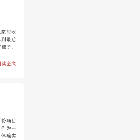
在家里吃
想到最后
下柜子，
阅读全文
月份项目
，作为一
身体确实