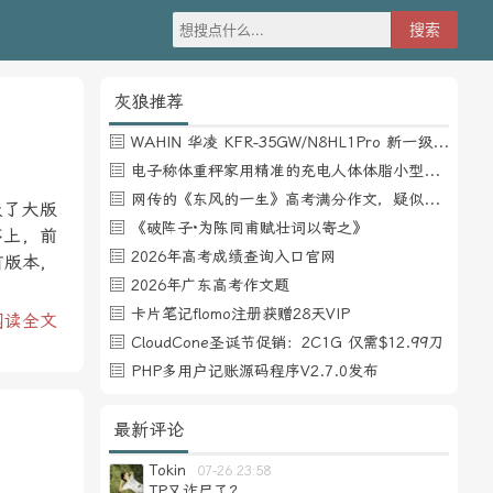
灰狼推荐
WAHIN 华凌 KFR-35GW/N8HL1Pro 新一级能效 壁挂式空调 1.5匹
电子称体重秤家用精准的充电人体体脂小型称重支持HUAWEI HiLink
网传的《东风的一生》高考满分作文，疑似自媒体或其他渠道炒作
级了大版
《破阵子·为陈同甫赋壮词以寄之》
序上，前
2026年高考成绩查询入口官网
有版本，
2026年广东高考作文题
卡片笔记flomo注册获赠28天VIP
阅读全文
CloudCone圣诞节促销：2C1G 仅需$12.99刀
PHP多用户记账源码程序V2.7.0发布
最新评论
Tokin
07-26 23:58
TP又诈尸了？