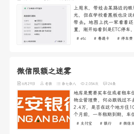
上周末，带娃去某路边的眼
光，但在学校看黑板也没说
带去。地图上找一家看着还
置，刚开始看到是ETC停车
# etc
# 粤通卡
# 停车费
微信限额之迷雾
6月29日
老狼
杂七杂八
2,054次
24条
地库是需要买车位或者租车位
物业管理费，何必跟钱过不去
2.4万，是否在这个地方住
个月前，一年租期到期，车位
# 支付宝
# 银行
# 微信