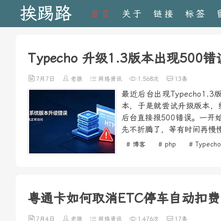
挨踢路
首页
关于
链接
标签
Typecho 升级1.3版本出现500
7月7日
老狼
网络资讯
1,568次
13条
最近后台出现Typecho
本，于是就尝试升级版本，
后台直接报500错误。一
先不折腾了，等有时间再慢慢
# 博客
# php
# Typecho
粤通卡如何取消ETC停车自动扣费
7月4日
老狼
网络资讯
1,476次
17条