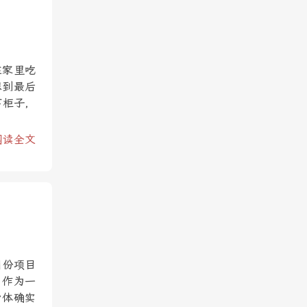
在家里吃
想到最后
下柜子，
阅读全文
月份项目
，作为一
身体确实