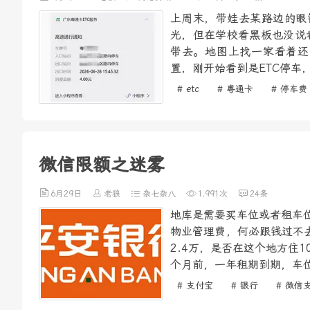
上周末，带娃去某路边的眼
光，但在学校看黑板也没说
带去。地图上找一家看着还
置，刚开始看到是ETC停车
# etc
# 粤通卡
# 停车费
微信限额之迷雾
6月29日
老狼
杂七杂八
1,991次
24条
地库是需要买车位或者租车位
物业管理费，何必跟钱过不去
2.4万，是否在这个地方住
个月前，一年租期到期，车位
# 支付宝
# 银行
# 微信