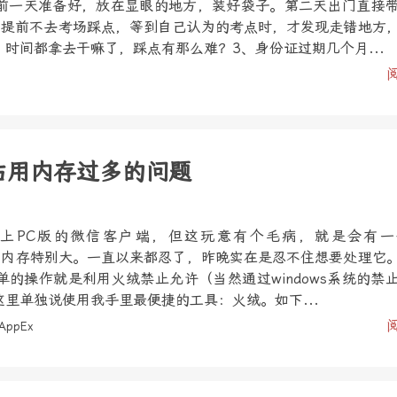
前一天准备好，放在显眼的地方，装好袋子。第二天出门直接
、提前不去考场踩点，等到自己认为的考点时，才发现走错地方
时间都拿去干嘛了，踩点有那么难？3、身份证过期几个月...
xe占用内存过多的问题
上PC版的微信客户端，但这玩意有个毛病，就是会有一
e，而且占内存特别大。一直以来都忍了，昨晚实在是忍不住想要处理它
的操作就是利用火绒禁止允许（当然通过windows系统的禁
里单独说使用我手里最便捷的工具：火绒。如下...
AppEx