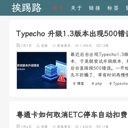
挨踢路
首页
关于
链接
标签
Typecho 升级1.3版本出现500
7月7日
老狼
网络资讯
1,504次
13条
最近后台出现Typecho
本，于是就尝试升级版本，
后台直接报500错误。一
先不折腾了，等有时间再慢慢
# 博客
# php
# Typecho
粤通卡如何取消ETC停车自动扣费
7月4日
老狼
网络资讯
1,432次
17条