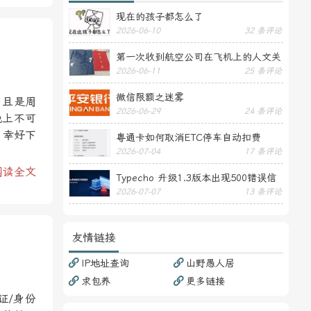
现在的孩子都怎么了
2026-06-10
32 条评论
第一次收到航空公司在飞机上的人文关
2026-06-11
25 条评论
怀——送生日贺卡
微信限额之迷雾
，且是周
2026-06-29
24 条评论
晚上不可
，幸好下
粤通卡如何取消ETC停车自动扣费
2026-07-04
17 条评论
阅读全文
Typecho 升级1.3版本出现500错误信
2026-07-07
13 条评论
息
友情链接
IP地址查询
山野愚人居
求包养
更多链接
证/身份