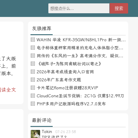
灰狼推荐
WAHIN 华凌 KFR-35GW/N8HL1Pro 新一级能效 壁挂式空调 1.5匹
电子称体重秤家用精准的充电人体体脂小型称重支持HUAWEI HiLink
网传的《东风的一生》高考满分作文，疑似自媒体或其他渠道炒作
级了大版
《破阵子·为陈同甫赋壮词以寄之》
序上，前
2026年高考成绩查询入口官网
有版本，
2026年广东高考作文题
卡片笔记flomo注册获赠28天VIP
阅读全文
CloudCone圣诞节促销：2C1G 仅需$12.99刀
PHP多用户记账源码程序V2.7.0发布
最新评论
Tokin
07-26 23:58
TP又诈尸了？