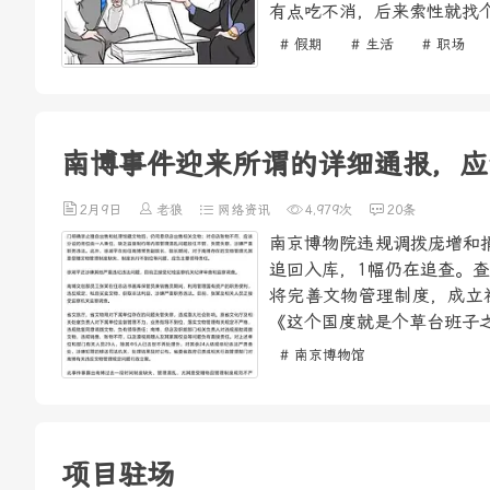
有点吃不消，后来索性就找个
# 假期
# 生活
# 职场
南博事件迎来所谓的详细通报，应
2月9日
老狼
网络资讯
4,979次
20条
南京博物院违规调拨庞增和
追回入库，1幅仍在追查。
将完善文物管理制度，成立
《这个国度就是个草台班子之
# 南京博物馆
项目驻场