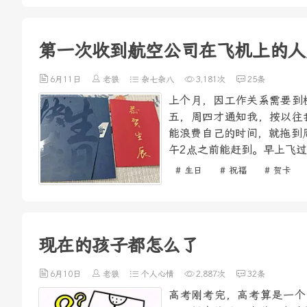
第一次收到航空公司在飞机上的人
6月11日
老狼
杂七杂八
3,181次
25条
上个月，因工作关系需要到
五，周四才通知我，按以往
能浪费自己的时间，就拖到
午2点之前能赶到。早上飞过
# 生日
# 祝福
# 贺卡
现在的孩子都怎么了
6月10日
老狼
个人心情
2,887次
32条
高考刚考完，高考算是一个