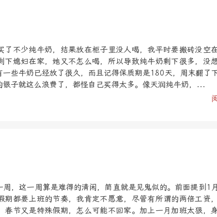
买了不少纯牛奶，结果放在柜子里没人喝，我平时要搬砖没空
剩下媳妇在家，她又不怎么喝，所以导致纯牛奶剩下很多，没
有一些牛奶已经放了很久，而且记得保质期是180天，周末翻了
银子就这么浪费了，都怪自己买得太多。像天润纯牛奶，...
一周，这一周算是难得的清闲，简直就是见鬼似的。前面提到1
假期都要上班的节奏，我肯定不愿意，尽管有所谓的两倍工资
，春节又是特殊假期，怎么可能不回家。加上一月加班太狠，