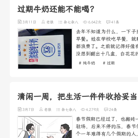
过期牛奶还能不能喝？
3月11日
老狼
杂七杂八
6,642次
41条
去年不知道为什么，一下子
早餐。娃在学校吃早餐，就
都浪费了。之前就记得好像
没想到翻出十几盒，白花花的
# 纯牛奶
# 过期
清闲一周，把生活一件件收拾妥当
3月7日
老狼
杂七杂八
4,279次
24条
春节假期已经过了，也搬砖
驻场，后来不停的压，春节
个一年难得有几个假期的人