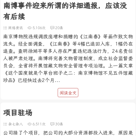
南博事件迎来所谓的详细通报，应该没
有后续
网络资讯
5,106次
20条
南京博物院违规调拨庞增和捐赠的《江南春》等画作致文物
流失。经全面调查，《江南春》等4幅已追回入库，1幅仍在
追查。查明徐湖平等多人存在严重违纪违法行为，24名责任
人被严肃处理。南博将完善文物管理制度，成立社会监督委
员会，全省将开展馆藏文物安全管理专项治理。上一篇文章
《这个国度就是个草台班子之二：南京博物馆不见五件馆藏
珍品》已经快过去2个月...
阅读全文
项目驻场
杂七杂八
6,511次
30条
公司接了个项目，把公司的大部分资源都投入进来，原因是