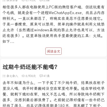
快乐分享
6,195次
25条
相信很多人都在电脑使用上PC版的微信客户端，但这玩意有
个毛病，就是会有一个进程WeChatAppEx.exe，而且占内存
特别大。一直以来都忍了，昨晚实在是忍不住想要处理它。
于是一番搜索，原来可以禁用，简单的操作就是利用火绒禁
止允许（当然通过windows系统的禁止允许也是可以，方法
还有很多）。这里单独说使用我手里最便捷的工具：火绒。
如下...
阅读全文
过期牛奶还能不能喝？
杂七杂八
6,906次
41条
去年不知道为什么，一下子买了不少纯牛奶，结果放在柜子
里没人喝，我平时要搬砖没空在家里吃早餐。娃在学校吃早
餐，就剩下媳妇在家，她又不怎么喝，所以导致纯牛奶剩下
很多，没想到最后都浪费了。之前就记得好像有一些牛奶已
经放了很久，而且记得保质期是180天，周末翻了下柜子，