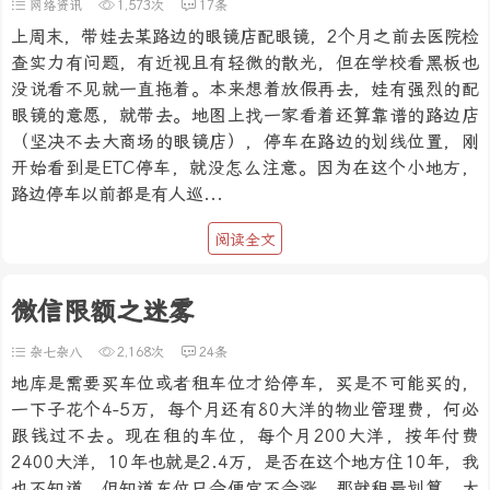
网络资讯
1,573次
17条
上周末，带娃去某路边的眼镜店配眼镜，2个月之前去医院检
查实力有问题，有近视且有轻微的散光，但在学校看黑板也
没说看不见就一直拖着。本来想着放假再去，娃有强烈的配
眼镜的意愿，就带去。地图上找一家看着还算靠谱的路边店
（坚决不去大商场的眼镜店），停车在路边的划线位置，刚
开始看到是ETC停车，就没怎么注意。因为在这个小地方，
路边停车以前都是有人巡...
阅读全文
微信限额之迷雾
杂七杂八
2,168次
24条
地库是需要买车位或者租车位才给停车，买是不可能买的，
一下子花个4-5万，每个月还有80大洋的物业管理费，何必
跟钱过不去。现在租的车位，每个月200大洋，按年付费
2400大洋，10年也就是2.4万，是否在这个地方住10年，我
也不知道。但知道车位只会便宜不会涨，那就租最划算。大