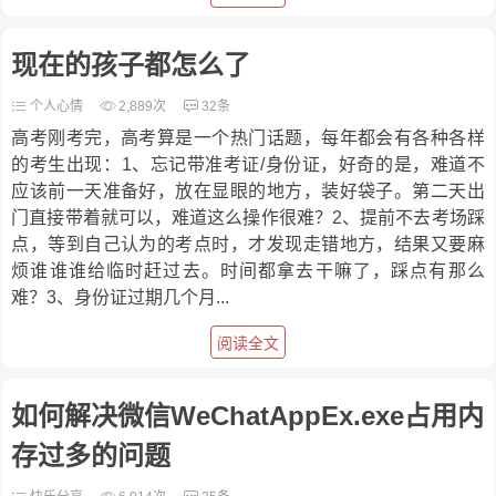
现在的孩子都怎么了
个人心情
2,889次
32条
高考刚考完，高考算是一个热门话题，每年都会有各种各样
的考生出现：1、忘记带准考证/身份证，好奇的是，难道不
应该前一天准备好，放在显眼的地方，装好袋子。第二天出
门直接带着就可以，难道这么操作很难？2、提前不去考场踩
点，等到自己认为的考点时，才发现走错地方，结果又要麻
烦谁谁谁给临时赶过去。时间都拿去干嘛了，踩点有那么
难？3、身份证过期几个月...
阅读全文
如何解决微信WeChatAppEx.exe占用内
存过多的问题