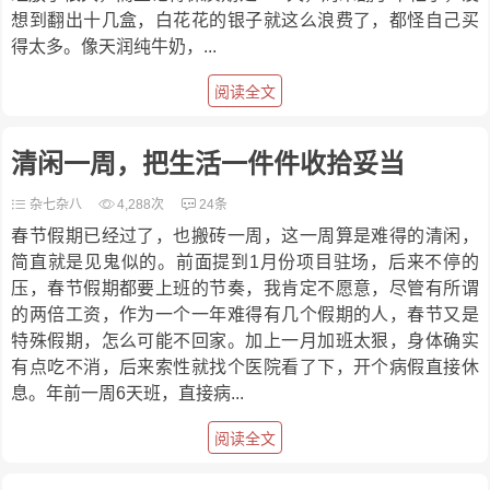
想到翻出十几盒，白花花的银子就这么浪费了，都怪自己买
得太多。像天润纯牛奶，...
阅读全文
清闲一周，把生活一件件收拾妥当
杂七杂八
4,288次
24条
春节假期已经过了，也搬砖一周，这一周算是难得的清闲，
简直就是见鬼似的。前面提到1月份项目驻场，后来不停的
压，春节假期都要上班的节奏，我肯定不愿意，尽管有所谓
的两倍工资，作为一个一年难得有几个假期的人，春节又是
特殊假期，怎么可能不回家。加上一月加班太狠，身体确实
有点吃不消，后来索性就找个医院看了下，开个病假直接休
息。年前一周6天班，直接病...
阅读全文