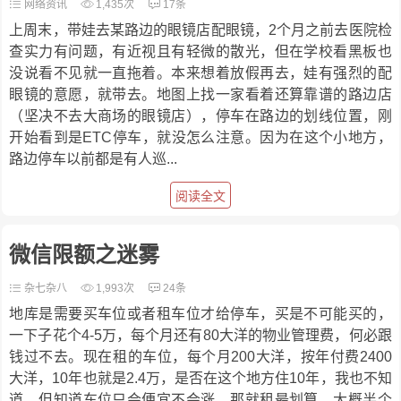
网络资讯
1,435次
17条
上周末，带娃去某路边的眼镜店配眼镜，2个月之前去医院检
查实力有问题，有近视且有轻微的散光，但在学校看黑板也
没说看不见就一直拖着。本来想着放假再去，娃有强烈的配
眼镜的意愿，就带去。地图上找一家看着还算靠谱的路边店
（坚决不去大商场的眼镜店），停车在路边的划线位置，刚
开始看到是ETC停车，就没怎么注意。因为在这个小地方，
路边停车以前都是有人巡...
阅读全文
微信限额之迷雾
杂七杂八
1,993次
24条
地库是需要买车位或者租车位才给停车，买是不可能买的，
一下子花个4-5万，每个月还有80大洋的物业管理费，何必跟
钱过不去。现在租的车位，每个月200大洋，按年付费2400
大洋，10年也就是2.4万，是否在这个地方住10年，我也不知
道。但知道车位只会便宜不会涨，那就租最划算。大概半个