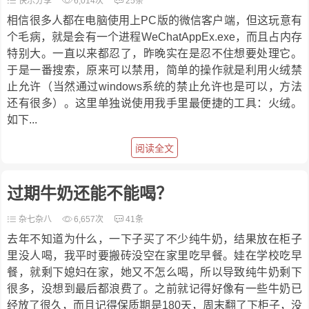
快乐分享
6,014次
25条
相信很多人都在电脑使用上PC版的微信客户端，但这玩意有
个毛病，就是会有一个进程WeChatAppEx.exe，而且占内存
特别大。一直以来都忍了，昨晚实在是忍不住想要处理它。
于是一番搜索，原来可以禁用，简单的操作就是利用火绒禁
止允许（当然通过windows系统的禁止允许也是可以，方法
还有很多）。这里单独说使用我手里最便捷的工具：火绒。
如下...
阅读全文
过期牛奶还能不能喝？
杂七杂八
6,657次
41条
去年不知道为什么，一下子买了不少纯牛奶，结果放在柜子
里没人喝，我平时要搬砖没空在家里吃早餐。娃在学校吃早
餐，就剩下媳妇在家，她又不怎么喝，所以导致纯牛奶剩下
很多，没想到最后都浪费了。之前就记得好像有一些牛奶已
经放了很久，而且记得保质期是180天，周末翻了下柜子，没