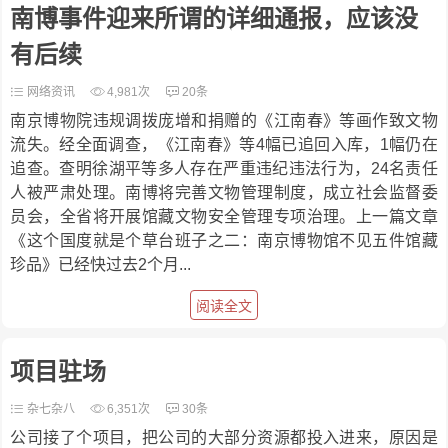
南博事件迎来所谓的详细通报，应该没
有后续
网络资讯
4,981次
20条
南京博物院违规调拨庞增和捐赠的《江南春》等画作致文物
流失。经全面调查，《江南春》等4幅已追回入库，1幅仍在
追查。查明徐湖平等多人存在严重违纪违法行为，24名责任
人被严肃处理。南博将完善文物管理制度，成立社会监督委
员会，全省将开展馆藏文物安全管理专项治理。上一篇文章
《这个国度就是个草台班子之二：南京博物馆不见五件馆藏
珍品》已经快过去2个月...
阅读全文
项目驻场
杂七杂八
6,351次
30条
公司接了个项目，把公司的大部分资源都投入进来，原因是