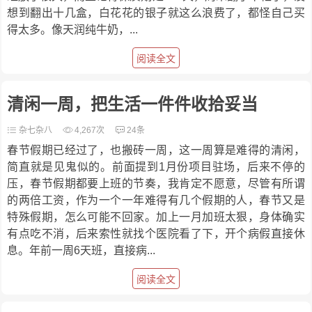
想到翻出十几盒，白花花的银子就这么浪费了，都怪自己买
得太多。像天润纯牛奶，...
阅读全文
清闲一周，把生活一件件收拾妥当
杂七杂八
4,267次
24条
春节假期已经过了，也搬砖一周，这一周算是难得的清闲，
简直就是见鬼似的。前面提到1月份项目驻场，后来不停的
压，春节假期都要上班的节奏，我肯定不愿意，尽管有所谓
的两倍工资，作为一个一年难得有几个假期的人，春节又是
特殊假期，怎么可能不回家。加上一月加班太狠，身体确实
有点吃不消，后来索性就找个医院看了下，开个病假直接休
息。年前一周6天班，直接病...
阅读全文