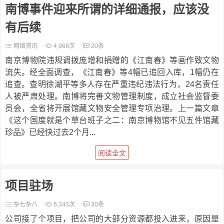
南博事件迎来所谓的详细通报，应该没
有后续
网络资讯
4,968次
20条
南京博物院违规调拨庞增和捐赠的《江南春》等画作致文物
流失。经全面调查，《江南春》等4幅已追回入库，1幅仍在
追查。查明徐湖平等多人存在严重违纪违法行为，24名责任
人被严肃处理。南博将完善文物管理制度，成立社会监督委
员会，全省将开展馆藏文物安全管理专项治理。上一篇文章
《这个国度就是个草台班子之二：南京博物馆不见五件馆藏
珍品》已经快过去2个月...
阅读全文
项目驻场
杂七杂八
6,343次
30条
公司接了个项目，把公司的大部分资源都投入进来，原因是