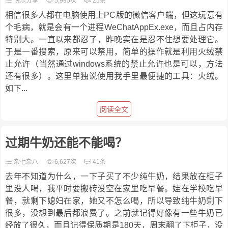
快乐分享
5,995次
25条
相信很多人都在电脑使用上PC版的微信客户端，但这玩意有
个毛病，就是会有一个进程WeChatAppEx.exe，而且占内存
特别大。一直以来都忍了，昨晚实在是忍不住想要处理它。
于是一番搜索，原来可以禁用，简单的操作就是利用火绒禁
止允许（当然通过windows系统的禁止允许也是可以，方法
还有很多）。这里单独说使用我手里最便捷的工具：火绒。
如下...
阅读全文
过期牛奶还能不能喝？
杂七杂八
6,627次
41条
去年不知道为什么，一下子买了不少纯牛奶，结果放在柜子
里没人喝，我平时要搬砖没空在家里吃早餐。娃在学校吃早
餐，就剩下媳妇在家，她又不怎么喝，所以导致纯牛奶剩下
很多，没想到最后都浪费了。之前就记得好像有一些牛奶已
经放了很久，而且记得保质期是180天，周末翻了下柜子，没