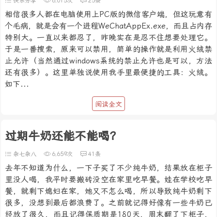
快乐分享
6,015次
25条
相信很多人都在电脑使用上PC版的微信客户端，但这玩意有
个毛病，就是会有一个进程WeChatAppEx.exe，而且占内存
特别大。一直以来都忍了，昨晚实在是忍不住想要处理它。
于是一番搜索，原来可以禁用，简单的操作就是利用火绒禁
止允许（当然通过windows系统的禁止允许也是可以，方法
还有很多）。这里单独说使用我手里最便捷的工具：火绒。
如下...
阅读全文
过期牛奶还能不能喝？
杂七杂八
6,659次
41条
去年不知道为什么，一下子买了不少纯牛奶，结果放在柜子
里没人喝，我平时要搬砖没空在家里吃早餐。娃在学校吃早
餐，就剩下媳妇在家，她又不怎么喝，所以导致纯牛奶剩下
很多，没想到最后都浪费了。之前就记得好像有一些牛奶已
经放了很久，而且记得保质期是180天，周末翻了下柜子，