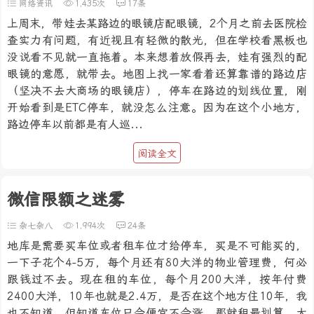
网络资讯
1,435次
17条
上周末，带娃去某路边的眼镜店配眼镜，2个月之前去医院检
查实力有问题，有近视且有轻微的散光，但在学校看黑板也
没说看不见就一直拖着。本来想着放假再去，娃有强烈的配
眼镜的意愿，就带去。地图上找一家看着还算靠谱的路边店
（坚决不去大商场的眼镜店），停车在路边的划线位置，刚
开始看到是ETC停车，就没怎么注意。因为在这个小地方，
路边停车以前都是有人巡...
阅读全文
微信限额之迷雾
杂七杂八
1,994次
24条
地库是需要买车位或者租车位才给停车，买是不可能买的，
一下子花个4-5万，每个月还有80大洋的物业管理费，何必
跟钱过不去。现在租的车位，每个月200大洋，按年付费
2400大洋，10年也就是2.4万，是否在这个地方住10年，我
也不知道。但知道车位只会便宜不会涨，那就租最划算。大