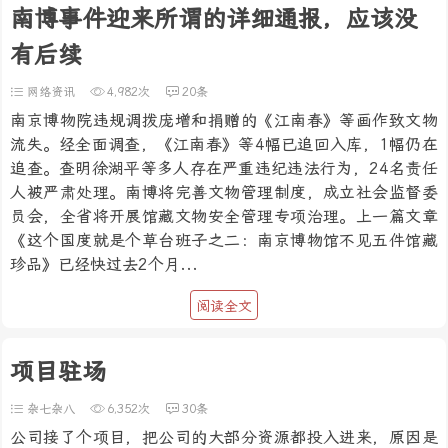
南博事件迎来所谓的详细通报，应该没
有后续
网络资讯
4,982次
20条
南京博物院违规调拨庞增和捐赠的《江南春》等画作致文物
流失。经全面调查，《江南春》等4幅已追回入库，1幅仍在
追查。查明徐湖平等多人存在严重违纪违法行为，24名责任
人被严肃处理。南博将完善文物管理制度，成立社会监督委
员会，全省将开展馆藏文物安全管理专项治理。上一篇文章
《这个国度就是个草台班子之二：南京博物馆不见五件馆藏
珍品》已经快过去2个月...
阅读全文
项目驻场
杂七杂八
6,352次
30条
公司接了个项目，把公司的大部分资源都投入进来，原因是