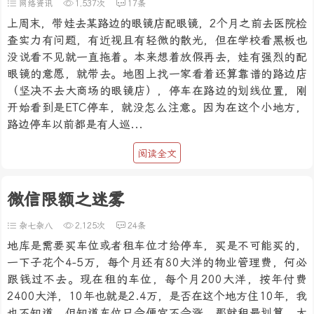
网络资讯
1,537次
17条
上周末，带娃去某路边的眼镜店配眼镜，2个月之前去医院检
查实力有问题，有近视且有轻微的散光，但在学校看黑板也
没说看不见就一直拖着。本来想着放假再去，娃有强烈的配
眼镜的意愿，就带去。地图上找一家看着还算靠谱的路边店
（坚决不去大商场的眼镜店），停车在路边的划线位置，刚
开始看到是ETC停车，就没怎么注意。因为在这个小地方，
路边停车以前都是有人巡...
阅读全文
微信限额之迷雾
杂七杂八
2,125次
24条
地库是需要买车位或者租车位才给停车，买是不可能买的，
一下子花个4-5万，每个月还有80大洋的物业管理费，何必
跟钱过不去。现在租的车位，每个月200大洋，按年付费
2400大洋，10年也就是2.4万，是否在这个地方住10年，我
也不知道。但知道车位只会便宜不会涨，那就租最划算。大