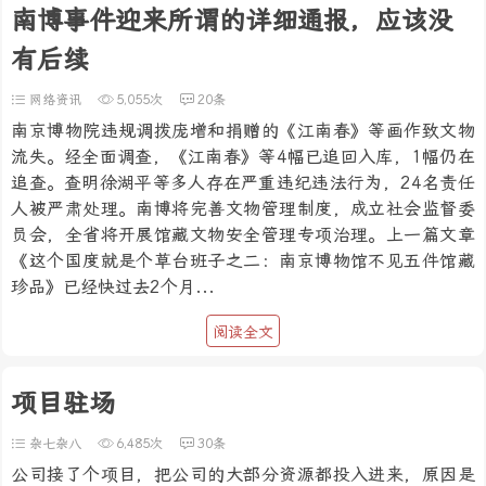
南博事件迎来所谓的详细通报，应该没
有后续
网络资讯
5,055次
20条
南京博物院违规调拨庞增和捐赠的《江南春》等画作致文物
流失。经全面调查，《江南春》等4幅已追回入库，1幅仍在
追查。查明徐湖平等多人存在严重违纪违法行为，24名责任
人被严肃处理。南博将完善文物管理制度，成立社会监督委
员会，全省将开展馆藏文物安全管理专项治理。上一篇文章
《这个国度就是个草台班子之二：南京博物馆不见五件馆藏
珍品》已经快过去2个月...
阅读全文
项目驻场
杂七杂八
6,485次
30条
公司接了个项目，把公司的大部分资源都投入进来，原因是