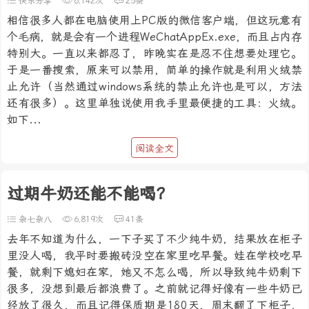
快乐分享
6,142次
25条
相信很多人都在电脑使用上PC版的微信客户端，但这玩意有
个毛病，就是会有一个进程WeChatAppEx.exe，而且占内存
特别大。一直以来都忍了，昨晚实在是忍不住想要处理它。
于是一番搜索，原来可以禁用，简单的操作就是利用火绒禁
止允许（当然通过windows系统的禁止允许也是可以，方法
还有很多）。这里单独说使用我手里最便捷的工具：火绒。
如下...
阅读全文
过期牛奶还能不能喝？
杂七杂八
6,819次
41条
去年不知道为什么，一下子买了不少纯牛奶，结果放在柜子
里没人喝，我平时要搬砖没空在家里吃早餐。娃在学校吃早
餐，就剩下媳妇在家，她又不怎么喝，所以导致纯牛奶剩下
很多，没想到最后都浪费了。之前就记得好像有一些牛奶已
经放了很久，而且记得保质期是180天，周末翻了下柜子，