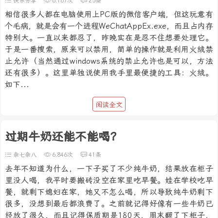
快乐分享
6,167次
25条
相信很多人都在电脑使用上PC版的微信客户端，但这玩意有
个毛病，就是会有一个进程WeChatAppEx.exe，而且占内存
特别大。一直以来都忍了，昨晚实在是忍不住想要处理它。
于是一番搜索，原来可以禁用，简单的操作就是利用火绒禁
止允许（当然通过windows系统的禁止允许也是可以，方法
还有很多）。这里单独说使用我手里最便捷的工具：火绒。
如下...
阅读全文
过期牛奶还能不能喝？
杂七杂八
6,846次
41条
去年不知道为什么，一下子买了不少纯牛奶，结果放在柜子
里没人喝，我平时要搬砖没空在家里吃早餐。娃在学校吃早
餐，就剩下媳妇在家，她又不怎么喝，所以导致纯牛奶剩下
很多，没想到最后都浪费了。之前就记得好像有一些牛奶已
经放了很久，而且记得保质期是180天，周末翻了下柜子，