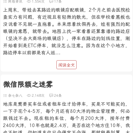
网络资讯
1,554次
17条
上周末，带娃去某路边的眼镜店配眼镜，2个月之前去医院检
查实力有问题，有近视且有轻微的散光，但在学校看黑板也
没说看不见就一直拖着。本来想着放假再去，娃有强烈的配
眼镜的意愿，就带去。地图上找一家看着还算靠谱的路边店
（坚决不去大商场的眼镜店），停车在路边的划线位置，刚
开始看到是ETC停车，就没怎么注意。因为在这个小地方，
路边停车以前都是有人巡...
阅读全文
微信限额之迷雾
杂七杂八
2,148次
24条
地库是需要买车位或者租车位才给停车，买是不可能买的，
一下子花个4-5万，每个月还有80大洋的物业管理费，何必
跟钱过不去。现在租的车位，每个月200大洋，按年付费
2400大洋，10年也就是2.4万，是否在这个地方住10年，我
也不知道。但知道车位只会便宜不会涨，那就租最划算。大