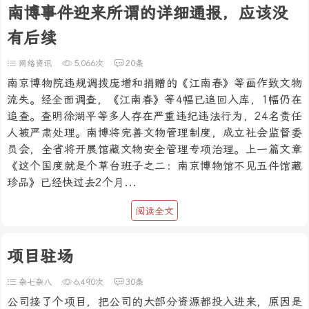
南博事件迎来所谓的详细通报，应该没
有后续
网络资讯
5,066次
20条
南京博物院违规调拨庞增和捐赠的《江南春》等画作致文物
流失。经全面调查，《江南春》等4幅已追回入库，1幅仍在
追查。查明徐湖平等多人存在严重违纪违法行为，24名责任
人被严肃处理。南博将完善文物管理制度，成立社会监督委
员会，全省将开展馆藏文物安全管理专项治理。上一篇文章
《这个国度就是个草台班子之二：南京博物馆不见五件馆藏
珍品》已经快过去2个月...
阅读全文
项目驻场
杂七杂八
6,490次
30条
公司接了个项目，把公司的大部分资源都投入进来，原因是