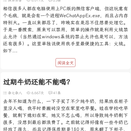
快乐分享
6,017次
25条
相信很多人都在电脑使用上PC版的微信客户端，但这玩意有
个毛病，就是会有一个进程WeChatAppEx.exe，而且占内存
特别大。一直以来都忍了，昨晚实在是忍不住想要处理它。
于是一番搜索，原来可以禁用，简单的操作就是利用火绒禁
止允许（当然通过windows系统的禁止允许也是可以，方法
还有很多）。这里单独说使用我手里最便捷的工具：火绒。
如下...
阅读全文
过期牛奶还能不能喝？
杂七杂八
6,667次
41条
去年不知道为什么，一下子买了不少纯牛奶，结果放在柜子
里没人喝，我平时要搬砖没空在家里吃早餐。娃在学校吃早
餐，就剩下媳妇在家，她又不怎么喝，所以导致纯牛奶剩下
很多，没想到最后都浪费了。之前就记得好像有一些牛奶已
经放了很久，而且记得保质期是180天，周末翻了下柜子，