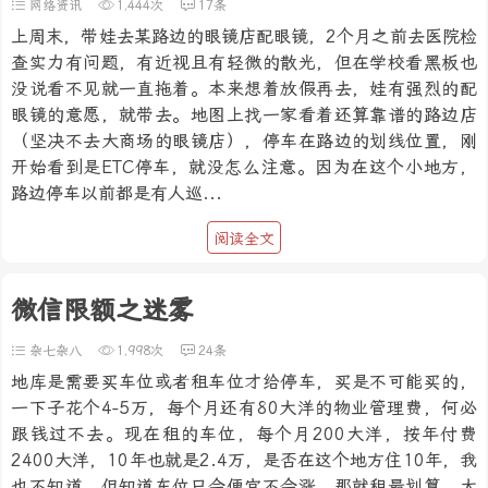
网络资讯
1,444次
17条
上周末，带娃去某路边的眼镜店配眼镜，2个月之前去医院检
查实力有问题，有近视且有轻微的散光，但在学校看黑板也
没说看不见就一直拖着。本来想着放假再去，娃有强烈的配
眼镜的意愿，就带去。地图上找一家看着还算靠谱的路边店
（坚决不去大商场的眼镜店），停车在路边的划线位置，刚
开始看到是ETC停车，就没怎么注意。因为在这个小地方，
路边停车以前都是有人巡...
阅读全文
微信限额之迷雾
杂七杂八
1,998次
24条
地库是需要买车位或者租车位才给停车，买是不可能买的，
一下子花个4-5万，每个月还有80大洋的物业管理费，何必
跟钱过不去。现在租的车位，每个月200大洋，按年付费
2400大洋，10年也就是2.4万，是否在这个地方住10年，我
也不知道。但知道车位只会便宜不会涨，那就租最划算。大