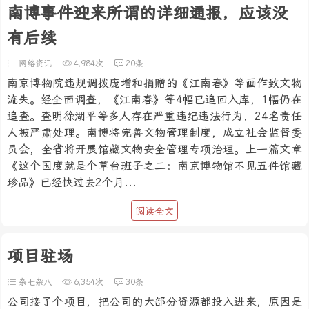
南博事件迎来所谓的详细通报，应该没
有后续
网络资讯
4,984次
20条
南京博物院违规调拨庞增和捐赠的《江南春》等画作致文物
流失。经全面调查，《江南春》等4幅已追回入库，1幅仍在
追查。查明徐湖平等多人存在严重违纪违法行为，24名责任
人被严肃处理。南博将完善文物管理制度，成立社会监督委
员会，全省将开展馆藏文物安全管理专项治理。上一篇文章
《这个国度就是个草台班子之二：南京博物馆不见五件馆藏
珍品》已经快过去2个月...
阅读全文
项目驻场
杂七杂八
6,354次
30条
公司接了个项目，把公司的大部分资源都投入进来，原因是