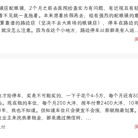
镜店配眼镜，2个月之前去医院检查实力有问题，有近视且有
看不见就一直拖着。本来想着放假再去，娃有强烈的配眼镜的
算靠谱的路边店（坚决不去大商场的眼镜店），停车在路边
，就没怎么注意。因为在这个小地方，路边停车以前都是有人巡..
才给停车，买是不可能买的，一下子花个4-5万，每个月还有8
。现在租的车位，每个月200大洋，按年付费2400大洋，10
10年，我也不知道。但知道车位只会便宜不会涨，那就租最划算
业主来找我要租金，都是通过微信转，...
支付