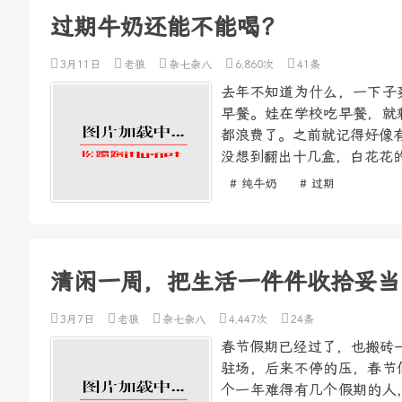
过期牛奶还能不能喝？
3月11日
老狼
杂七杂八
6,860次
41条
去年不知道为什么，一下子
早餐。娃在学校吃早餐，就
都浪费了。之前就记得好像
没想到翻出十几盒，白花花的
# 纯牛奶
# 过期
清闲一周，把生活一件件收拾妥当
3月7日
老狼
杂七杂八
4,447次
24条
春节假期已经过了，也搬砖
驻场，后来不停的压，春节
个一年难得有几个假期的人