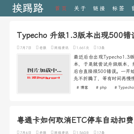
挨踢路
首页
关于
链接
标签
Typecho 升级1.3版本出现500
7月7日
老狼
网络资讯
1,661次
13条
最近后台出现Typecho
本，于是就尝试升级版本，
后台直接报500错误。一
先不折腾了，等有时间再慢慢
# 博客
# php
# Typecho
粤通卡如何取消ETC停车自动扣费
7月4日
老狼
网络资讯
1,560次
17条