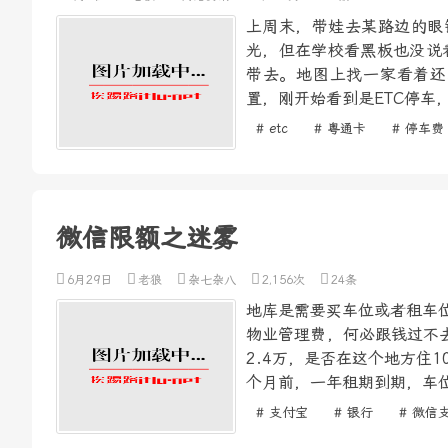
上周末，带娃去某路边的眼
光，但在学校看黑板也没说
带去。地图上找一家看着还
置，刚开始看到是ETC停车
# etc
# 粤通卡
# 停车费
微信限额之迷雾
6月29日
老狼
杂七杂八
2,156次
24条
地库是需要买车位或者租车位
物业管理费，何必跟钱过不去
2.4万，是否在这个地方住
个月前，一年租期到期，车位
# 支付宝
# 银行
# 微信