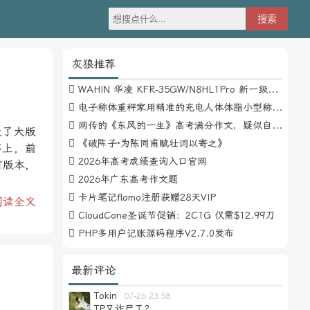
灰狼推荐
WAHIN 华凌 KFR-35GW/N8HL1Pro 新一级能效 壁挂式空调 1.5匹
电子称体重秤家用精准的充电人体体脂小型称重支持HUAWEI HiLink
网传的《东风的一生》高考满分作文，疑似自媒体或其他渠道炒作
级了大版
《破阵子·为陈同甫赋壮词以寄之》
序上，前
2026年高考成绩查询入口官网
有版本，
2026年广东高考作文题
卡片笔记flomo注册获赠28天VIP
阅读全文
CloudCone圣诞节促销：2C1G 仅需$12.99刀
PHP多用户记账源码程序V2.7.0发布
最新评论
Tokin
07-26 23:58
TP又诈尸了？