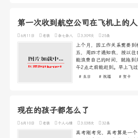
第一次收到航空公司在飞机上的人
6月11日
老狼
杂七杂八
3,309次
25条
上个月，因工作关系需要到
五，周四才通知我，按以往
能浪费自己的时间，就拖到
午2点之前能赶到。早上飞过
# 生日
# 祝福
# 贺卡
现在的孩子都怎么了
6月10日
老狼
个人心情
3,038次
32条
高考刚考完，高考算是一个