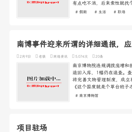
有点吃不消，后来索性就找个
# 假期
# 生活
# 职场
南博事件迎来所谓的详细通报，应
2月9日
老狼
网络资讯
5,074次
20条
南京博物院违规调拨庞增和
追回入库，1幅仍在追查。
将完善文物管理制度，成立
《这个国度就是个草台班子之
# 南京博物馆
项目驻场