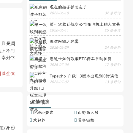
现在的孩子都怎么了
2026-06-10
32 条评论
第一次收到航空公司在飞机上的人文关
2026-06-11
25 条评论
怀——送生日贺卡
微信限额之迷雾
，且是周
2026-06-29
24 条评论
晚上不可
，幸好下
粤通卡如何取消ETC停车自动扣费
2026-07-04
17 条评论
阅读全文
Typecho 升级1.3版本出现500错误信
2026-07-07
13 条评论
息
友情链接
IP地址查询
山野愚人居
求包养
更多链接
证/身份