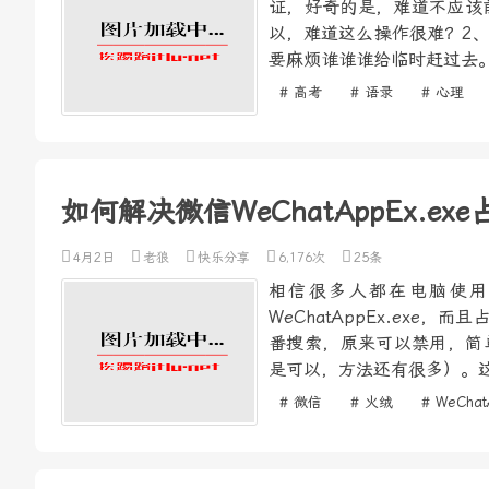
证，好奇的是，难道不应该
以，难道这么操作很难？2
要麻烦谁谁谁给临时赶过去。
# 高考
# 语录
# 心理
如何解决微信WeChatAppEx.e
4月2日
老狼
快乐分享
6,176次
25条
相信很多人都在电脑使用
WeChatAppEx.ex
番搜索，原来可以禁用，简单
是可以，方法还有很多）。这
# 微信
# 火绒
# WeChat