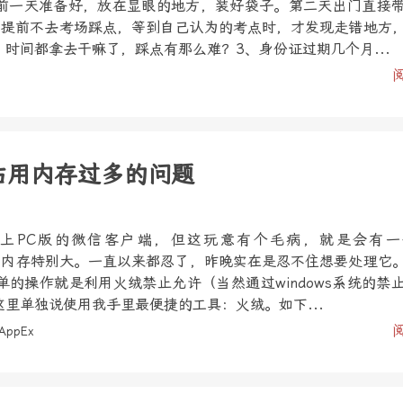
前一天准备好，放在显眼的地方，装好袋子。第二天出门直接
、提前不去考场踩点，等到自己认为的考点时，才发现走错地方
时间都拿去干嘛了，踩点有那么难？3、身份证过期几个月...
xe占用内存过多的问题
上PC版的微信客户端，但这玩意有个毛病，就是会有一
e，而且占内存特别大。一直以来都忍了，昨晚实在是忍不住想要处理它
的操作就是利用火绒禁止允许（当然通过windows系统的禁
里单独说使用我手里最便捷的工具：火绒。如下...
AppEx