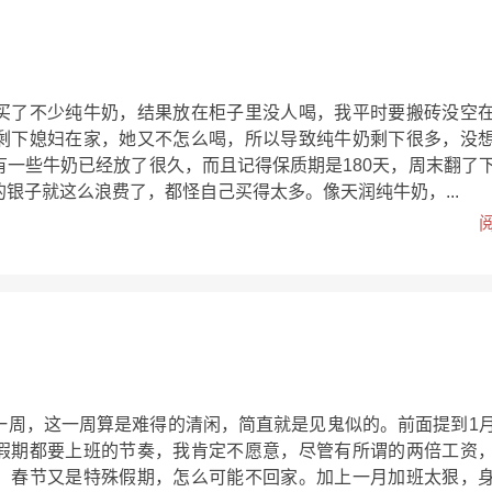
买了不少纯牛奶，结果放在柜子里没人喝，我平时要搬砖没空
剩下媳妇在家，她又不怎么喝，所以导致纯牛奶剩下很多，没
有一些牛奶已经放了很久，而且记得保质期是180天，周末翻了
银子就这么浪费了，都怪自己买得太多。像天润纯牛奶，...
一周，这一周算是难得的清闲，简直就是见鬼似的。前面提到1
假期都要上班的节奏，我肯定不愿意，尽管有所谓的两倍工资
，春节又是特殊假期，怎么可能不回家。加上一月加班太狠，