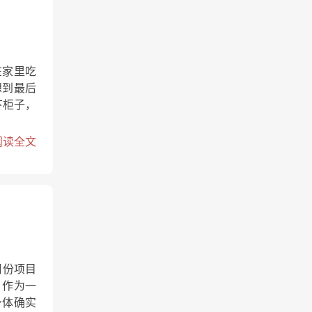
在家里吃
想到最后
下柜子，
阅读全文
月份项目
，作为一
身体确实