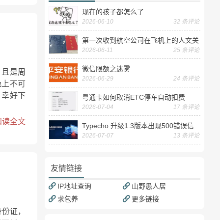
现在的孩子都怎么了
2026-06-10
32 条评论
第一次收到航空公司在飞机上的人文关
2026-06-11
25 条评论
怀——送生日贺卡
微信限额之迷雾
，且是周
2026-06-29
24 条评论
晚上不可
，幸好下
粤通卡如何取消ETC停车自动扣费
2026-07-04
17 条评论
阅读全文
Typecho 升级1.3版本出现500错误信
2026-07-07
13 条评论
息
友情链接
IP地址查询
山野愚人居
求包养
更多链接
身份证，