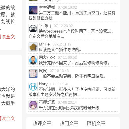
空空裤兜
轻微的散
07-26 10:32
第三方主题不能用，直接主页空白，还没有
意愿，就
找到修正办法
的划线位
平顶山
07-12 23:02
.
换Wordpress也有段时间了，基本没管过，
自定义后台地址有...
阅读全文
Mr.He
07-12 11:19
应该是某个插件导致的。
网友小宋
07-11 00:53
我升完降不回来了，然后就修啊修啊修。
皮皮
07-10 13:43
一般不会主动更新，除非有明显缺陷。
Hary
07-09 09:40
0大洋的
不应该啊，挺多人升了也没啥问题，可以新
版本和主题安装好之后再把...
年也就是
石樱灯笼
07-08 23:14
。大概半
千万别在没时间没精力的时候升级
阅读全文
热评文章
热门文章
随机文章