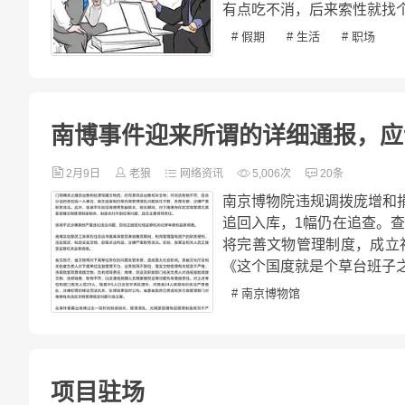
有点吃不消，后来索性就找个
# 假期
# 生活
# 职场
南博事件迎来所谓的详细通报，应
2月9日
老狼
网络资讯
5,006次
20条
南京博物院违规调拨庞增和
追回入库，1幅仍在追查。
将完善文物管理制度，成立
《这个国度就是个草台班子之
# 南京博物馆
项目驻场