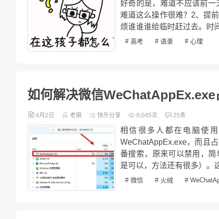
好奇的是，难道不应该前一
难道这么操作很难？2、提
烦谁谁谁给临时赶过去。时间
# 高考
# 语录
# 心理
如何解决微信WeChatAppEx.e
4月2日
老狼
快乐分享
6,045次
25条
相信很多人都在电脑使用
WeChatAppEx.ex
番搜索，原来可以禁用，简单
是可以，方法还有很多）。这
# 微信
# 火绒
# WeChatA