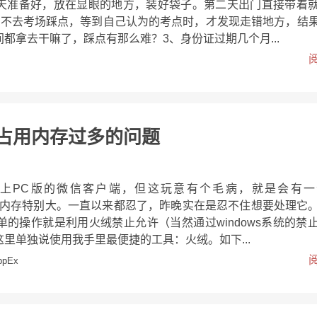
天准备好，放在显眼的地方，装好袋子。第二天出门直接带着
前不去考场踩点，等到自己认为的考点时，才发现走错地方，结
都拿去干嘛了，踩点有那么难？3、身份证过期几个月...
xe占用内存过多的问题
上PC版的微信客户端，但这玩意有个毛病，就是会有一
e，而且占内存特别大。一直以来都忍了，昨晚实在是忍不住想要处理它
的操作就是利用火绒禁止允许（当然通过windows系统的禁
里单独说使用我手里最便捷的工具：火绒。如下...
ppEx