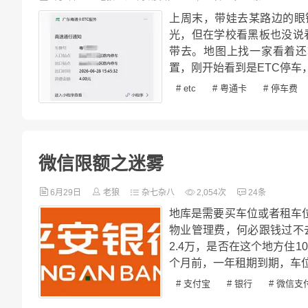
上周末，带娃去某路边的眼
光，但在学校看黑板也没说
带去。地图上找一家看着还
置，刚开始看到是ETC停车
# etc
# 粤通卡
# 停车费
微信限额之迷雾
6月29日
老狼
杂七杂八
2,054次
24条
地库是需要买车位或者租车位
物业管理费，何必跟钱过不去
2.4万，是否在这个地方住
个月前，一年租期到期，车位
# 支付宝
# 银行
# 微信支