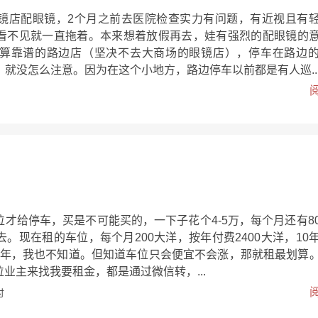
镜店配眼镜，2个月之前去医院检查实力有问题，有近视且有
看不见就一直拖着。本来想着放假再去，娃有强烈的配眼镜的
算靠谱的路边店（坚决不去大商场的眼镜店），停车在路边
，就没怎么注意。因为在这个小地方，路边停车以前都是有人巡..
才给停车，买是不可能买的，一下子花个4-5万，每个月还有8
。现在租的车位，每个月200大洋，按年付费2400大洋，10
10年，我也不知道。但知道车位只会便宜不会涨，那就租最划算
业主来找我要租金，都是通过微信转，...
付