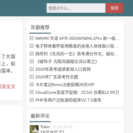
灰狼推荐
WAHIN 华凌 KFR-35GW/N8HL1Pro 新一级能效 壁挂式空调 1.5匹
电子称体重秤家用精准的充电人体体脂小型称重支持HUAWEI HiLink
网传的《东风的一生》高考满分作文，疑似自媒体或其他渠道炒作
级了大版
《破阵子·为陈同甫赋壮词以寄之》
序上，前
2026年高考成绩查询入口官网
有版本，
2026年广东高考作文题
卡片笔记flomo注册获赠28天VIP
阅读全文
CloudCone圣诞节促销：2C1G 仅需$12.99刀
PHP多用户记账源码程序V2.7.0发布
最新评论
Tokin
07-26 23:58
TP又诈尸了？