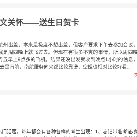
文关怀——送生日贺卡
杭州出差，本来是极度不想出差，但客户要求下午去参加会议
我是周四晚上就飞过去。但现在有很多不爽的事情，所以周四
周五早上9点多的飞机，结果还没出发就收到晚点1小时的信息
去是南航，南航服务向来都比较靠谱，空姐也相对比较好看...
热门话题，每年都会有各种各样的考生出现：1、忘记带准考证/