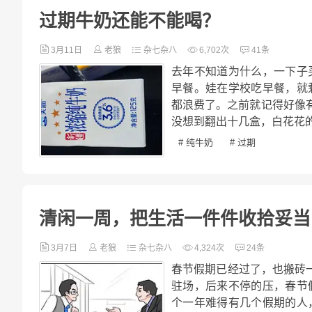
过期牛奶还能不能喝？
3月11日
老狼
杂七杂八
6,702次
41条
去年不知道为什么，一下子
早餐。娃在学校吃早餐，就
都浪费了。之前就记得好像
没想到翻出十几盒，白花花的
# 纯牛奶
# 过期
清闲一周，把生活一件件收拾妥当
3月7日
老狼
杂七杂八
4,324次
24条
春节假期已经过了，也搬砖
驻场，后来不停的压，春节
个一年难得有几个假期的人