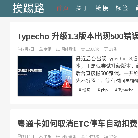
挨踢路
首页
关于
链接
标签
Typecho 升级1.3版本出现500错
7月7日
老狼
网络资讯
1,568次
13条
最近后台出现Typecho
本，于是就尝试升级版本，
后台直接报500错误。一
先不折腾了，等有时间再慢慢
# 博客
# php
# Typecho
粤通卡如何取消ETC停车自动扣费
7月4日
老狼
网络资讯
1,477次
17条