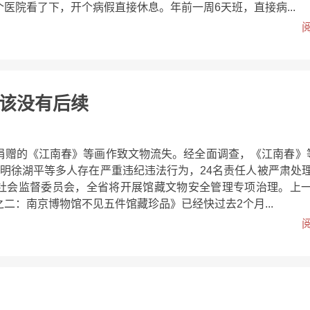
医院看了下，开个病假直接休息。年前一周6天班，直接病...
该没有后续
捐赠的《江南春》等画作致文物流失。经全面调查，《江南春》
查明徐湖平等多人存在严重违纪违法行为，24名责任人被严肃处
社会监督委员会，全省将开展馆藏文物安全管理专项治理。上
二：南京博物馆不见五件馆藏珍品》已经快过去2个月...