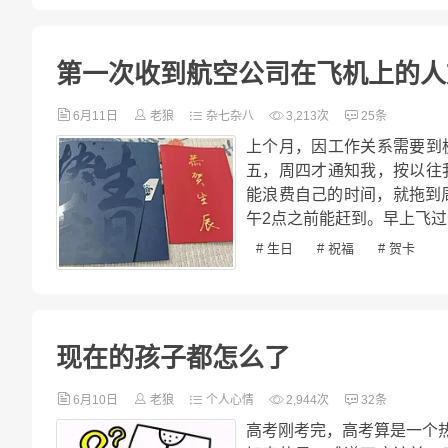
第一次收到航空公司在飞机上的人
6月11日
老狼
杂七杂八
3,213次
25条
上个月，因工作关系需要到
五，周四才通知我，按以往
能浪费自己的时间，就拖到
午2点之前能赶到。早上飞过
# 生日
# 祝福
# 贺卡
现在的孩子都怎么了
6月10日
老狼
个人心情
2,944次
32条
高考刚考完，高考算是一个