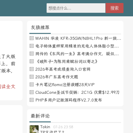
灰狼推荐
WAHIN 华凌 KFR-35GW/N8HL1Pro 新一级能效 壁挂式空调 1.5匹
电子称体重秤家用精准的充电人体体脂小型称重支持HUAWEI HiLink
网传的《东风的一生》高考满分作文，疑似自媒体或其他渠道炒作
级了大版
《破阵子·为陈同甫赋壮词以寄之》
序上，前
2026年高考成绩查询入口官网
有版本，
2026年广东高考作文题
卡片笔记flomo注册获赠28天VIP
阅读全文
CloudCone圣诞节促销：2C1G 仅需$12.99刀
PHP多用户记账源码程序V2.7.0发布
最新评论
Tokin
07-26 23:58
TP又诈尸了？