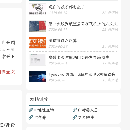
现在的孩子都怎么了
2026-06-10
32 条评论
第一次收到航空公司在飞机上的人文关
2026-06-11
25 条评论
怀——送生日贺卡
微信限额之迷雾
，且是周
2026-06-29
24 条评论
晚上不可
，幸好下
粤通卡如何取消ETC停车自动扣费
2026-07-04
17 条评论
阅读全文
Typecho 升级1.3版本出现500错误信
2026-07-07
13 条评论
息
友情链接
IP地址查询
山野愚人居
求包养
更多链接
证/身份