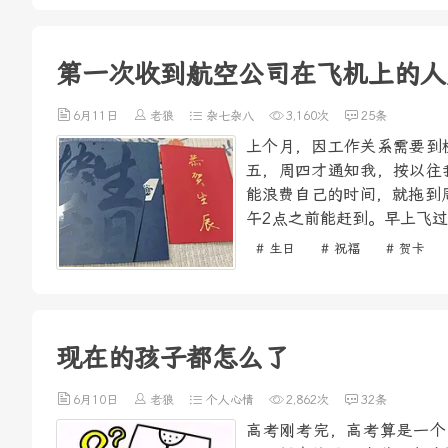
第一次收到航空公司在飞机上的人
6月11日
老狼
杂七杂八
3,160次
25条
上个月，因工作关系需要到
五，周四才通知我，按以往
能浪费自己的时间，就拖到
午2点之前能赶到。早上飞过
# 生日
# 祝福
# 贺卡
现在的孩子都怎么了
6月10日
老狼
个人心情
2,862次
32条
高考刚考完，高考算是一个