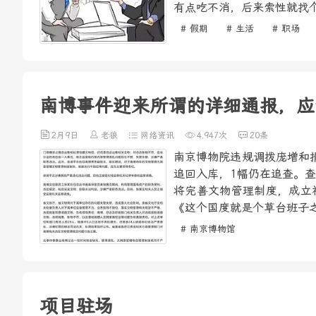
有点吃不消，后来索性就找个
# 假期
# 生活
# 职场
南博事件迎来所谓的详细通报，应
2月9日
老狼
网络资讯
4,947次
20条
南京博物院违规调拨庞增和
追回入库，1幅仍在追查。
将完善文物管理制度，成立
《这个国度就是个草台班子之
# 南京博物馆
项目驻场