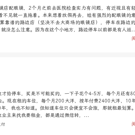
镜店配眼镜，2个月之前去医院检查实力有问题，有近视且有
看不见就一直拖着。本来想着放假再去，娃有强烈的配眼镜的
算靠谱的路边店（坚决不去大商场的眼镜店），停车在路边
，就没怎么注意。因为在这个小地方，路边停车以前都是有人巡..
才给停车，买是不可能买的，一下子花个4-5万，每个月还有8
。现在租的车位，每个月200大洋，按年付费2400大洋，10
10年，我也不知道。但知道车位只会便宜不会涨，那就租最划算
业主来找我要租金，都是通过微信转，...
支付