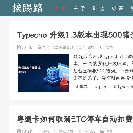
挨踢路
首页
关于
链接
标签
Typecho 升级1.3版本出现500
7月7日
老狼
网络资讯
1,483次
13条
最近后台出现Typecho
本，于是就尝试升级版本，
后台直接报500错误。一
先不折腾了，等有时间再慢慢
# 博客
# php
# Typecho
粤通卡如何取消ETC停车自动扣费
7月4日
老狼
网络资讯
1,418次
17条