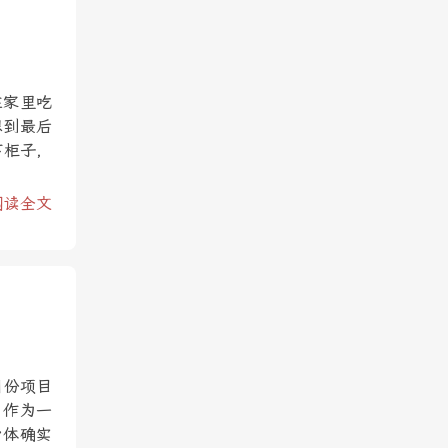
在家里吃
想到最后
下柜子，
阅读全文
月份项目
，作为一
身体确实