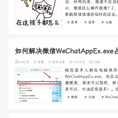
证，好奇的是，难道不应该
以，难道这么操作很难？2
要麻烦谁谁谁给临时赶过去。
# 高考
# 语录
# 心理
如何解决微信WeChatAppEx.e
4月2日
老狼
快乐分享
5,972次
25条
相信很多人都在电脑使用
WeChatAppEx.ex
番搜索，原来可以禁用，简单
是可以，方法还有很多）。这
# 微信
# 火绒
# WeChat