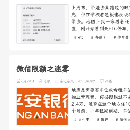
上周末，带娃去某路边的眼
光，但在学校看黑板也没说
带去。地图上找一家看着还
置，刚开始看到是ETC停车
# etc
# 粤通卡
# 停车费
微信限额之迷雾
6月29日
老狼
杂七杂八
1,969次
24条
地库是需要买车位或者租车位
物业管理费，何必跟钱过不去
2.4万，是否在这个地方住
个月前，一年租期到期，车位
# 支付宝
# 银行
# 微信