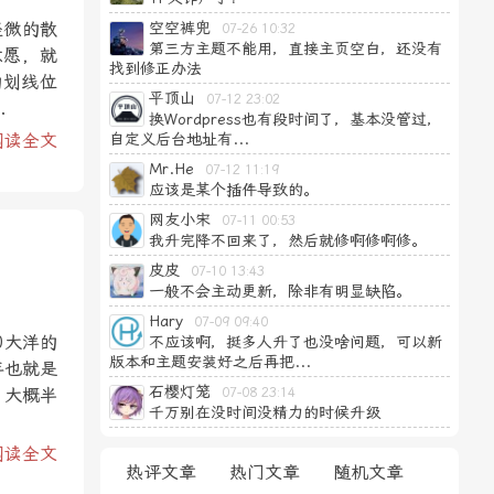
轻微的散
空空裤兜
07-26 10:32
第三方主题不能用，直接主页空白，还没有
意愿，就
找到修正办法
的划线位
平顶山
07-12 23:02
.
换Wordpress也有段时间了，基本没管过，
阅读全文
自定义后台地址有...
Mr.He
07-12 11:19
应该是某个插件导致的。
网友小宋
07-11 00:53
我升完降不回来了，然后就修啊修啊修。
皮皮
07-10 13:43
一般不会主动更新，除非有明显缺陷。
Hary
07-09 09:40
0大洋的
不应该啊，挺多人升了也没啥问题，可以新
版本和主题安装好之后再把...
年也就是
石樱灯笼
。大概半
07-08 23:14
千万别在没时间没精力的时候升级
阅读全文
热评文章
热门文章
随机文章