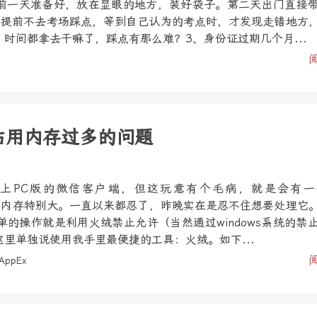
前一天准备好，放在显眼的地方，装好袋子。第二天出门直接
、提前不去考场踩点，等到自己认为的考点时，才发现走错地方
时间都拿去干嘛了，踩点有那么难？3、身份证过期几个月...
xe占用内存过多的问题
上PC版的微信客户端，但这玩意有个毛病，就是会有一
e，而且占内存特别大。一直以来都忍了，昨晚实在是忍不住想要处理它
的操作就是利用火绒禁止允许（当然通过windows系统的禁
里单独说使用我手里最便捷的工具：火绒。如下...
AppEx