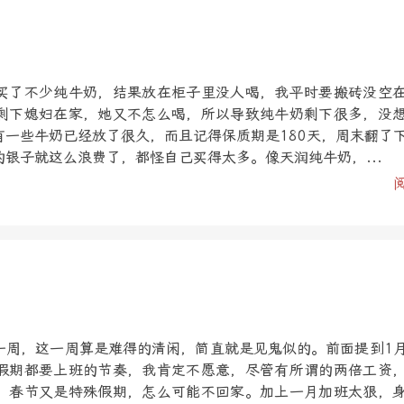
买了不少纯牛奶，结果放在柜子里没人喝，我平时要搬砖没空
剩下媳妇在家，她又不怎么喝，所以导致纯牛奶剩下很多，没
有一些牛奶已经放了很久，而且记得保质期是180天，周末翻了
银子就这么浪费了，都怪自己买得太多。像天润纯牛奶，...
一周，这一周算是难得的清闲，简直就是见鬼似的。前面提到1
假期都要上班的节奏，我肯定不愿意，尽管有所谓的两倍工资
，春节又是特殊假期，怎么可能不回家。加上一月加班太狠，