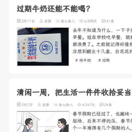
过期牛奶还能不能喝？
3月11日
老狼
杂七杂八
6,598次
41条
去年不知道为什么，一下子
早餐。娃在学校吃早餐，就
都浪费了。之前就记得好像
没想到翻出十几盒，白花花的
# 纯牛奶
# 过期
清闲一周，把生活一件件收拾妥当
3月7日
老狼
杂七杂八
4,247次
24条
春节假期已经过了，也搬砖
驻场，后来不停的压，春节
个一年难得有几个假期的人