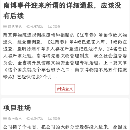
南博事件迎来所谓的详细通报，应该没
有后续
网络资讯
4,975次
20条
南京博物院违规调拨庞增和捐赠的《江南春》等画作致文物
流失。经全面调查，《江南春》等4幅已追回入库，1幅仍在
追查。查明徐湖平等多人存在严重违纪违法行为，24名责任
人被严肃处理。南博将完善文物管理制度，成立社会监督委
员会，全省将开展馆藏文物安全管理专项治理。上一篇文章
《这个国度就是个草台班子之二：南京博物馆不见五件馆藏
珍品》已经快过去2个月...
阅读全文
项目驻场
杂七杂八
6,347次
30条
公司接了个项目，把公司的大部分资源都投入进来，原因是