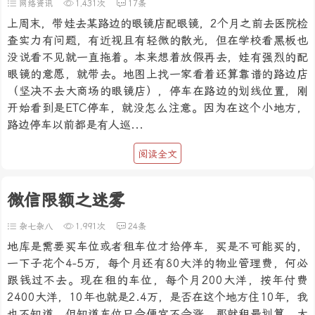
网络资讯
1,431次
17条
上周末，带娃去某路边的眼镜店配眼镜，2个月之前去医院检
查实力有问题，有近视且有轻微的散光，但在学校看黑板也
没说看不见就一直拖着。本来想着放假再去，娃有强烈的配
眼镜的意愿，就带去。地图上找一家看着还算靠谱的路边店
（坚决不去大商场的眼镜店），停车在路边的划线位置，刚
开始看到是ETC停车，就没怎么注意。因为在这个小地方，
路边停车以前都是有人巡...
阅读全文
微信限额之迷雾
杂七杂八
1,991次
24条
地库是需要买车位或者租车位才给停车，买是不可能买的，
一下子花个4-5万，每个月还有80大洋的物业管理费，何必
跟钱过不去。现在租的车位，每个月200大洋，按年付费
2400大洋，10年也就是2.4万，是否在这个地方住10年，我
也不知道。但知道车位只会便宜不会涨，那就租最划算。大