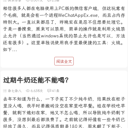
快乐分享
6,001次
25条
相信很多人都在电脑使用上PC版的微信客户端，但这玩意有
个毛病，就是会有一个进程WeChatAppEx.exe，而且占内存
特别大。一直以来都忍了，昨晚实在是忍不住想要处理它。
于是一番搜索，原来可以禁用，简单的操作就是利用火绒禁
止允许（当然通过windows系统的禁止允许也是可以，方法
还有很多）。这里单独说使用我手里最便捷的工具：火绒。
如下...
阅读全文
过期牛奶还能不能喝？
杂七杂八
6,638次
41条
去年不知道为什么，一下子买了不少纯牛奶，结果放在柜子
里没人喝，我平时要搬砖没空在家里吃早餐。娃在学校吃早
餐，就剩下媳妇在家，她又不怎么喝，所以导致纯牛奶剩下
很多，没想到最后都浪费了。之前就记得好像有一些牛奶已
经放了很久，而且记得保质期是180天，周末翻了下柜子，