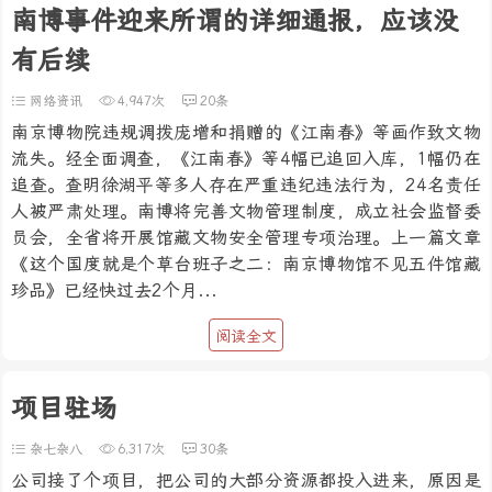
南博事件迎来所谓的详细通报，应该没
有后续
网络资讯
4,947次
20条
南京博物院违规调拨庞增和捐赠的《江南春》等画作致文物
流失。经全面调查，《江南春》等4幅已追回入库，1幅仍在
追查。查明徐湖平等多人存在严重违纪违法行为，24名责任
人被严肃处理。南博将完善文物管理制度，成立社会监督委
员会，全省将开展馆藏文物安全管理专项治理。上一篇文章
《这个国度就是个草台班子之二：南京博物馆不见五件馆藏
珍品》已经快过去2个月...
阅读全文
项目驻场
杂七杂八
6,317次
30条
公司接了个项目，把公司的大部分资源都投入进来，原因是