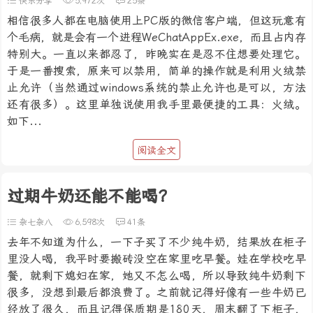
快乐分享
5,972次
25条
相信很多人都在电脑使用上PC版的微信客户端，但这玩意有
个毛病，就是会有一个进程WeChatAppEx.exe，而且占内存
特别大。一直以来都忍了，昨晚实在是忍不住想要处理它。
于是一番搜索，原来可以禁用，简单的操作就是利用火绒禁
止允许（当然通过windows系统的禁止允许也是可以，方法
还有很多）。这里单独说使用我手里最便捷的工具：火绒。
如下...
阅读全文
过期牛奶还能不能喝？
杂七杂八
6,598次
41条
去年不知道为什么，一下子买了不少纯牛奶，结果放在柜子
里没人喝，我平时要搬砖没空在家里吃早餐。娃在学校吃早
餐，就剩下媳妇在家，她又不怎么喝，所以导致纯牛奶剩下
很多，没想到最后都浪费了。之前就记得好像有一些牛奶已
经放了很久，而且记得保质期是180天，周末翻了下柜子，