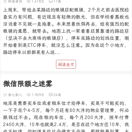
网络资讯
1,418次
17条
上周末，带娃去某路边的眼镜店配眼镜，2个月之前去医院检
查实力有问题，有近视且有轻微的散光，但在学校看黑板也
没说看不见就一直拖着。本来想着放假再去，娃有强烈的配
眼镜的意愿，就带去。地图上找一家看着还算靠谱的路边店
（坚决不去大商场的眼镜店），停车在路边的划线位置，刚
开始看到是ETC停车，就没怎么注意。因为在这个小地方，
路边停车以前都是有人巡...
阅读全文
微信限额之迷雾
杂七杂八
1,969次
24条
地库是需要买车位或者租车位才给停车，买是不可能买的，
一下子花个4-5万，每个月还有80大洋的物业管理费，何必
跟钱过不去。现在租的车位，每个月200大洋，按年付费
2400大洋，10年也就是2.4万，是否在这个地方住10年，我
也不知道。但知道车位只会便宜不会涨，那就租最划算。大