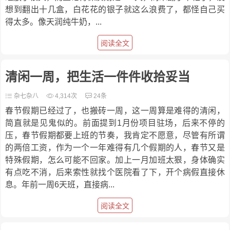
想到翻出十几盒，白花花的银子就这么浪费了，都怪自己买
得太多。像天润纯牛奶，...
阅读全文
清闲一周，把生活一件件收拾妥当
杂七杂八
4,314次
24条
春节假期已经过了，也搬砖一周，这一周算是难得的清闲，
简直就是见鬼似的。前面提到1月份项目驻场，后来不停的
压，春节假期都要上班的节奏，我肯定不愿意，尽管有所谓
的两倍工资，作为一个一年难得有几个假期的人，春节又是
特殊假期，怎么可能不回家。加上一月加班太狠，身体确实
有点吃不消，后来索性就找个医院看了下，开个病假直接休
息。年前一周6天班，直接病...
阅读全文