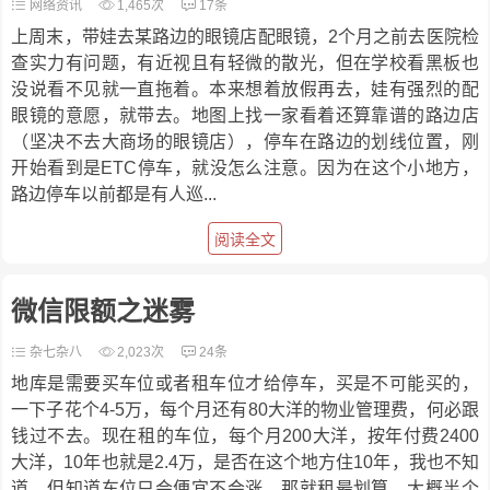
网络资讯
1,465次
17条
上周末，带娃去某路边的眼镜店配眼镜，2个月之前去医院检
查实力有问题，有近视且有轻微的散光，但在学校看黑板也
没说看不见就一直拖着。本来想着放假再去，娃有强烈的配
眼镜的意愿，就带去。地图上找一家看着还算靠谱的路边店
（坚决不去大商场的眼镜店），停车在路边的划线位置，刚
开始看到是ETC停车，就没怎么注意。因为在这个小地方，
路边停车以前都是有人巡...
阅读全文
微信限额之迷雾
杂七杂八
2,023次
24条
地库是需要买车位或者租车位才给停车，买是不可能买的，
一下子花个4-5万，每个月还有80大洋的物业管理费，何必跟
钱过不去。现在租的车位，每个月200大洋，按年付费2400
大洋，10年也就是2.4万，是否在这个地方住10年，我也不知
道。但知道车位只会便宜不会涨，那就租最划算。大概半个