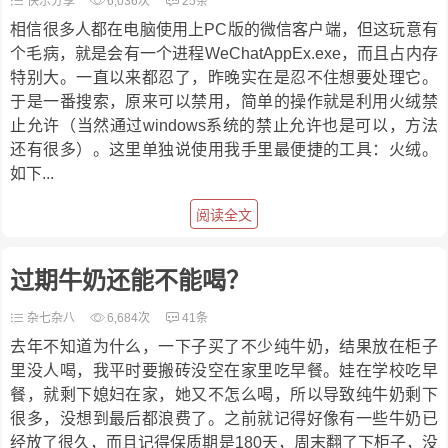
快乐分享
6,036次
25条
相信很多人都在电脑使用上PC版的微信客户端，但这玩意有
个毛病，就是会有一个进程WeChatAppEx.exe，而且占内存
特别大。一直以来都忍了，昨晚实在是忍不住想要处理它。
于是一番搜索，原来可以禁用，简单的操作就是利用火绒禁
止允许（当然通过windows系统的禁止允许也是可以，方法
还有很多）。这里单独说使用我手里最便捷的工具：火绒。
如下...
阅读全文
过期牛奶还能不能喝？
杂七杂八
6,684次
41条
去年不知道为什么，一下子买了不少纯牛奶，结果放在柜子
里没人喝，我平时要搬砖没空在家里吃早餐。娃在学校吃早
餐，就剩下媳妇在家，她又不怎么喝，所以导致纯牛奶剩下
很多，没想到最后都浪费了。之前就记得好像有一些牛奶已
经放了很久，而且记得保质期是180天，周末翻了下柜子，没