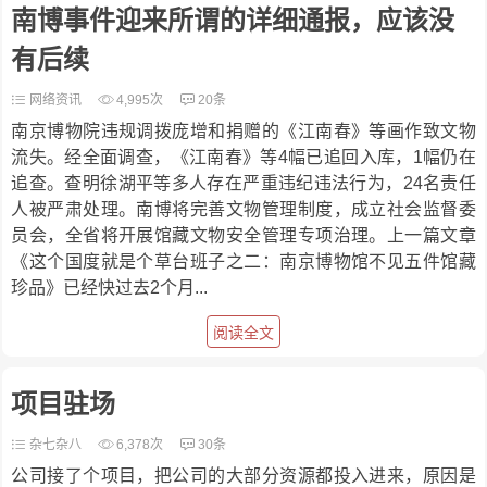
南博事件迎来所谓的详细通报，应该没
有后续
网络资讯
4,995次
20条
南京博物院违规调拨庞增和捐赠的《江南春》等画作致文物
流失。经全面调查，《江南春》等4幅已追回入库，1幅仍在
追查。查明徐湖平等多人存在严重违纪违法行为，24名责任
人被严肃处理。南博将完善文物管理制度，成立社会监督委
员会，全省将开展馆藏文物安全管理专项治理。上一篇文章
《这个国度就是个草台班子之二：南京博物馆不见五件馆藏
珍品》已经快过去2个月...
阅读全文
项目驻场
杂七杂八
6,378次
30条
公司接了个项目，把公司的大部分资源都投入进来，原因是