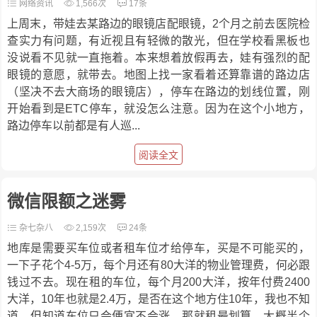
网络资讯
1,566次
17条
上周末，带娃去某路边的眼镜店配眼镜，2个月之前去医院检
查实力有问题，有近视且有轻微的散光，但在学校看黑板也
没说看不见就一直拖着。本来想着放假再去，娃有强烈的配
眼镜的意愿，就带去。地图上找一家看着还算靠谱的路边店
（坚决不去大商场的眼镜店），停车在路边的划线位置，刚
开始看到是ETC停车，就没怎么注意。因为在这个小地方，
路边停车以前都是有人巡...
阅读全文
微信限额之迷雾
杂七杂八
2,159次
24条
地库是需要买车位或者租车位才给停车，买是不可能买的，
一下子花个4-5万，每个月还有80大洋的物业管理费，何必跟
钱过不去。现在租的车位，每个月200大洋，按年付费2400
大洋，10年也就是2.4万，是否在这个地方住10年，我也不知
道。但知道车位只会便宜不会涨，那就租最划算。大概半个