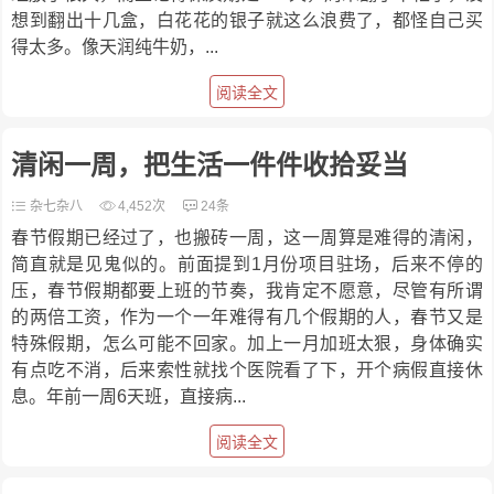
想到翻出十几盒，白花花的银子就这么浪费了，都怪自己买
得太多。像天润纯牛奶，...
阅读全文
清闲一周，把生活一件件收拾妥当
杂七杂八
4,452次
24条
春节假期已经过了，也搬砖一周，这一周算是难得的清闲，
简直就是见鬼似的。前面提到1月份项目驻场，后来不停的
压，春节假期都要上班的节奏，我肯定不愿意，尽管有所谓
的两倍工资，作为一个一年难得有几个假期的人，春节又是
特殊假期，怎么可能不回家。加上一月加班太狠，身体确实
有点吃不消，后来索性就找个医院看了下，开个病假直接休
息。年前一周6天班，直接病...
阅读全文