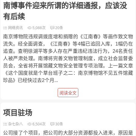
南博事件迎来所谓的详细通报，应该没
有后续
网络资讯
5,088次
20条
南京博物院违规调拨庞增和捐赠的《江南春》等画作致文物
流失。经全面调查，《江南春》等4幅已追回入库，1幅仍在
追查。查明徐湖平等多人存在严重违纪违法行为，24名责任
人被严肃处理。南博将完善文物管理制度，成立社会监督委
员会，全省将开展馆藏文物安全管理专项治理。上一篇文章
《这个国度就是个草台班子之二：南京博物馆不见五件馆藏
珍品》已经快过去2个月...
阅读全文
项目驻场
杂七杂八
6,504次
30条
公司接了个项目，把公司的大部分资源都投入进来，原因是