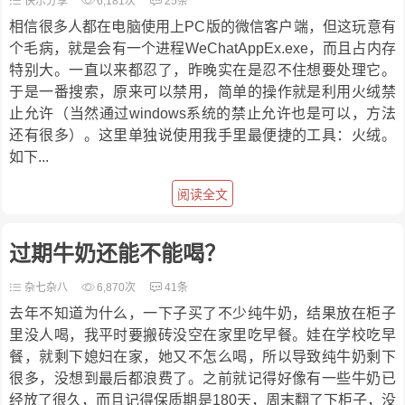
快乐分享
6,181次
25条
相信很多人都在电脑使用上PC版的微信客户端，但这玩意有
个毛病，就是会有一个进程WeChatAppEx.exe，而且占内存
特别大。一直以来都忍了，昨晚实在是忍不住想要处理它。
于是一番搜索，原来可以禁用，简单的操作就是利用火绒禁
止允许（当然通过windows系统的禁止允许也是可以，方法
还有很多）。这里单独说使用我手里最便捷的工具：火绒。
如下...
阅读全文
过期牛奶还能不能喝？
杂七杂八
6,870次
41条
去年不知道为什么，一下子买了不少纯牛奶，结果放在柜子
里没人喝，我平时要搬砖没空在家里吃早餐。娃在学校吃早
餐，就剩下媳妇在家，她又不怎么喝，所以导致纯牛奶剩下
很多，没想到最后都浪费了。之前就记得好像有一些牛奶已
经放了很久，而且记得保质期是180天，周末翻了下柜子，没