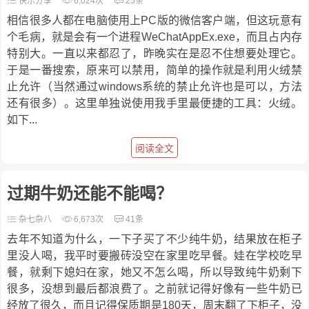
快乐分享
6,024次
25条
相信很多人都在电脑使用上PC版的微信客户端，但这玩意有
个毛病，就是会有一个进程WeChatAppEx.exe，而且占内存
特别大。一直以来都忍了，昨晚实在是忍不住想要处理它。
于是一番搜索，原来可以禁用，简单的操作就是利用火绒禁
止允许（当然通过windows系统的禁止允许也是可以，方法
还有很多）。这里单独说使用我手里最便捷的工具：火绒。
如下...
阅读全文
过期牛奶还能不能喝？
杂七杂八
6,673次
41条
去年不知道为什么，一下子买了不少纯牛奶，结果放在柜子
里没人喝，我平时要搬砖没空在家里吃早餐。娃在学校吃早
餐，就剩下媳妇在家，她又不怎么喝，所以导致纯牛奶剩下
很多，没想到最后都浪费了。之前就记得好像有一些牛奶已
经放了很久，而且记得保质期是180天，周末翻了下柜子，没