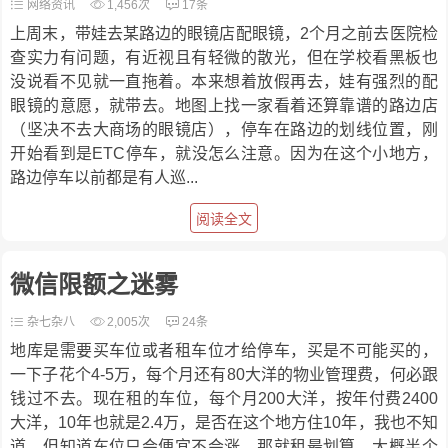
网络资讯
1,456次
17条
上周末，带娃去某路边的眼镜店配眼镜，2个月之前去医院检
查实力有问题，有近视且有轻微的散光，但在学校看黑板也
没说看不见就一直拖着。本来想着放假再去，娃有强烈的配
眼镜的意愿，就带去。地图上找一家看着还算靠谱的路边店
（坚决不去大商场的眼镜店），停车在路边的划线位置，刚
开始看到是ETC停车，就没怎么注意。因为在这个小地方，
路边停车以前都是有人巡...
阅读全文
微信限额之迷雾
杂七杂八
2,005次
24条
地库是需要买车位或者租车位才给停车，买是不可能买的，
一下子花个4-5万，每个月还有80大洋的物业管理费，何必跟
钱过不去。现在租的车位，每个月200大洋，按年付费2400
大洋，10年也就是2.4万，是否在这个地方住10年，我也不知
道。但知道车位只会便宜不会涨，那就租最划算。大概半个