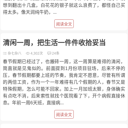
想到翻出十几盒，白花花的银子就这么浪费了，都怪自己买
得太多。像天润纯牛奶，...
阅读全文
清闲一周，把生活一件件收拾妥当
杂七杂八
4,302次
24条
春节假期已经过了，也搬砖一周，这一周算是难得的清闲，
简直就是见鬼似的。前面提到1月份项目驻场，后来不停的
压，春节假期都要上班的节奏，我肯定不愿意，尽管有所谓
的两倍工资，作为一个一年难得有几个假期的人，春节又是
特殊假期，怎么可能不回家。加上一月加班太狠，身体确实
有点吃不消，后来索性就找个医院看了下，开个病假直接休
息。年前一周6天班，直接病...
阅读全文