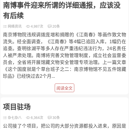
南博事件迎来所谓的详细通报，应该没
有后续
网络资讯
4,987次
20条
南京博物院违规调拨庞增和捐赠的《江南春》等画作致文物
流失。经全面调查，《江南春》等4幅已追回入库，1幅仍在
追查。查明徐湖平等多人存在严重违纪违法行为，24名责任
人被严肃处理。南博将完善文物管理制度，成立社会监督委
员会，全省将开展馆藏文物安全管理专项治理。上一篇文章
《这个国度就是个草台班子之二：南京博物馆不见五件馆藏
珍品》已经快过去2个月...
阅读全文
项目驻场
杂七杂八
6,364次
30条
公司接了个项目，把公司的大部分资源都投入进来，原因是