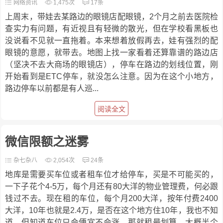
网络资讯
1,475次
17条
上周末，带娃去某路边的眼镜店配眼镜，2个月之前去医院检
查实力有问题，有近视且有轻微的散光，但在学校看黑板也
没说看不见就一直拖着。本来想着放假再去，娃有强烈的配
眼镜的意愿，就带去。地图上找一家看着还算靠谱的路边店
（坚决不去大商场的眼镜店），停车在路边的划线位置，刚
开始看到是ETC停车，就没怎么注意。因为在这个小地方，
路边停车以前都是有人巡...
阅读全文
微信限额之迷雾
杂七杂八
2,054次
24条
地库是需要买车位或者租车位才给停车，买是不可能买的，
一下子花个4-5万，每个月还有80大洋的物业管理费，何必跟
钱过不去。现在租的车位，每个月200大洋，按年付费2400
大洋，10年也就是2.4万，是否在这个地方住10年，我也不知
道。但知道车位只会便宜不会涨，那就租最划算。大概半个