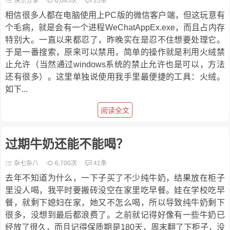
快乐分享
6,045次
25条
相信很多人都在电脑使用上PC版的微信客户端，但这玩意有
个毛病，就是会有一个进程WeChatAppEx.exe，而且占内存
特别大。一直以来都忍了，昨晚实在是忍不住想要处理它。
于是一番搜索，原来可以禁用，简单的操作就是利用火绒禁
止允许（当然通过windows系统的禁止允许也是可以，方法
还有很多）。这里单独说使用我手里最便捷的工具：火绒。
如下...
阅读全文
过期牛奶还能不能喝？
杂七杂八
6,700次
41条
去年不知道为什么，一下子买了不少纯牛奶，结果放在柜子
里没人喝，我平时要搬砖没空在家里吃早餐。娃在学校吃早
餐，就剩下媳妇在家，她又不怎么喝，所以导致纯牛奶剩下
很多，没想到最后都浪费了。之前就记得好像有一些牛奶已
经放了很久，而且记得保质期是180天，周末翻了下柜子，没