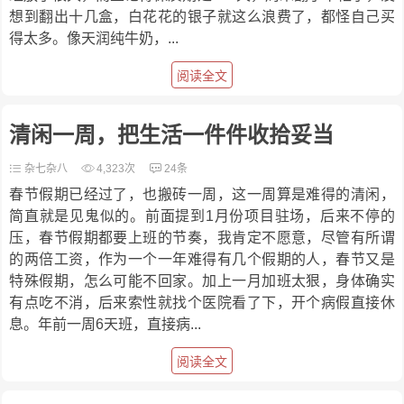
想到翻出十几盒，白花花的银子就这么浪费了，都怪自己买
得太多。像天润纯牛奶，...
阅读全文
清闲一周，把生活一件件收拾妥当
杂七杂八
4,323次
24条
春节假期已经过了，也搬砖一周，这一周算是难得的清闲，
简直就是见鬼似的。前面提到1月份项目驻场，后来不停的
压，春节假期都要上班的节奏，我肯定不愿意，尽管有所谓
的两倍工资，作为一个一年难得有几个假期的人，春节又是
特殊假期，怎么可能不回家。加上一月加班太狠，身体确实
有点吃不消，后来索性就找个医院看了下，开个病假直接休
息。年前一周6天班，直接病...
阅读全文