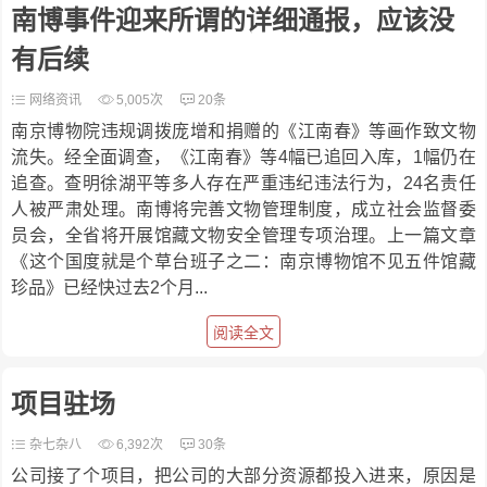
南博事件迎来所谓的详细通报，应该没
有后续
网络资讯
5,005次
20条
南京博物院违规调拨庞增和捐赠的《江南春》等画作致文物
流失。经全面调查，《江南春》等4幅已追回入库，1幅仍在
追查。查明徐湖平等多人存在严重违纪违法行为，24名责任
人被严肃处理。南博将完善文物管理制度，成立社会监督委
员会，全省将开展馆藏文物安全管理专项治理。上一篇文章
《这个国度就是个草台班子之二：南京博物馆不见五件馆藏
珍品》已经快过去2个月...
阅读全文
项目驻场
杂七杂八
6,392次
30条
公司接了个项目，把公司的大部分资源都投入进来，原因是