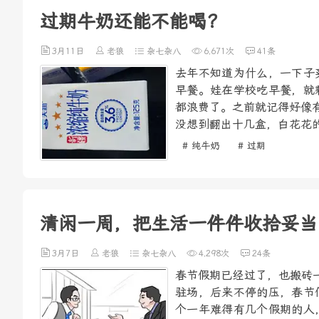
过期牛奶还能不能喝？
3月11日
老狼
杂七杂八
6,671次
41条
去年不知道为什么，一下子
早餐。娃在学校吃早餐，就
都浪费了。之前就记得好像
没想到翻出十几盒，白花花的
# 纯牛奶
# 过期
清闲一周，把生活一件件收拾妥当
3月7日
老狼
杂七杂八
4,298次
24条
春节假期已经过了，也搬砖
驻场，后来不停的压，春节
个一年难得有几个假期的人