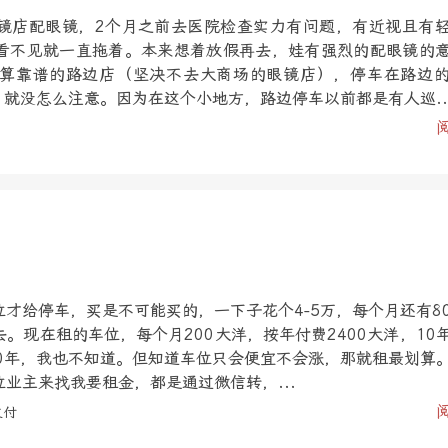
镜店配眼镜，2个月之前去医院检查实力有问题，有近视且有
看不见就一直拖着。本来想着放假再去，娃有强烈的配眼镜的
算靠谱的路边店（坚决不去大商场的眼镜店），停车在路边
，就没怎么注意。因为在这个小地方，路边停车以前都是有人巡..
才给停车，买是不可能买的，一下子花个4-5万，每个月还有8
。现在租的车位，每个月200大洋，按年付费2400大洋，10
10年，我也不知道。但知道车位只会便宜不会涨，那就租最划算
业主来找我要租金，都是通过微信转，...
支付