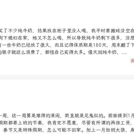
买了不少纯牛奶，结果放在柜子里没人喝，我平时要搬砖没空
剩下媳妇在家，她又不怎么喝，所以导致纯牛奶剩下很多，没
有一些牛奶已经放了很久，而且记得保质期是180天，周末翻了
银子就这么浪费了，都怪自己买得太多。像天润纯牛奶，...
一周，这一周算是难得的清闲，简直就是见鬼似的。前面提到1
假期都要上班的节奏，我肯定不愿意，尽管有所谓的两倍工资
，春节又是特殊假期，怎么可能不回家。加上一月加班太狠，