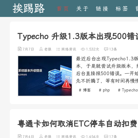
挨踢路
首页
关于
链接
标签
Typecho 升级1.3版本出现500
7月7日
老狼
网络资讯
1,532次
13条
最近后台出现Typecho
本，于是就尝试升级版本，
后台直接报500错误。一
先不折腾了，等有时间再慢慢
# 博客
# php
# Typecho
粤通卡如何取消ETC停车自动扣费
7月4日
老狼
网络资讯
1,454次
17条