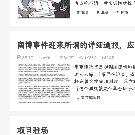
有点吃不消，后来索性就找个
# 假期
# 生活
# 职场
南博事件迎来所谓的详细通报，应
2月9日
老狼
网络资讯
4,985次
20条
南京博物院违规调拨庞增和
追回入库，1幅仍在追查。
将完善文物管理制度，成立
《这个国度就是个草台班子之
# 南京博物馆
项目驻场