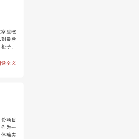
在家里吃
想到最后
下柜子，
阅读全文
月份项目
，作为一
身体确实