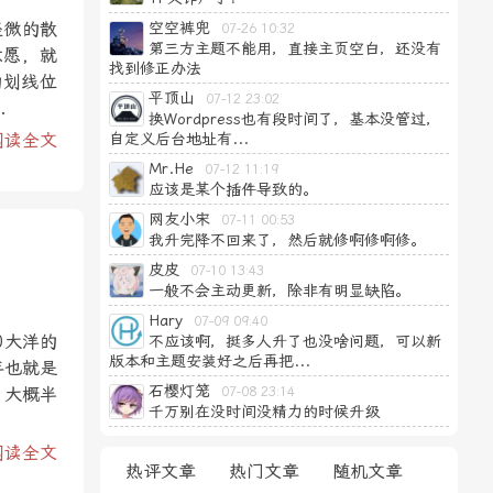
轻微的散
空空裤兜
07-26 10:32
第三方主题不能用，直接主页空白，还没有
意愿，就
找到修正办法
的划线位
平顶山
07-12 23:02
.
换Wordpress也有段时间了，基本没管过，
阅读全文
自定义后台地址有...
Mr.He
07-12 11:19
应该是某个插件导致的。
网友小宋
07-11 00:53
我升完降不回来了，然后就修啊修啊修。
皮皮
07-10 13:43
一般不会主动更新，除非有明显缺陷。
Hary
07-09 09:40
0大洋的
不应该啊，挺多人升了也没啥问题，可以新
版本和主题安装好之后再把...
年也就是
石樱灯笼
。大概半
07-08 23:14
千万别在没时间没精力的时候升级
阅读全文
热评文章
热门文章
随机文章