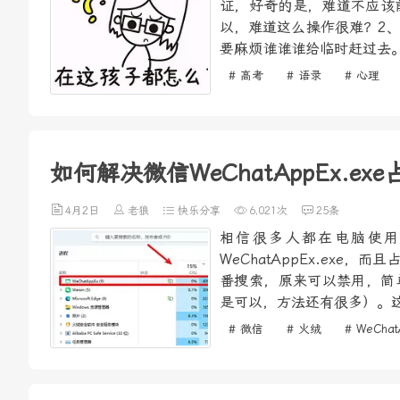
证，好奇的是，难道不应该
以，难道这么操作很难？2
要麻烦谁谁谁给临时赶过去。
# 高考
# 语录
# 心理
如何解决微信WeChatAppEx.e
4月2日
老狼
快乐分享
6,021次
25条
相信很多人都在电脑使用
WeChatAppEx.ex
番搜索，原来可以禁用，简单
是可以，方法还有很多）。这
# 微信
# 火绒
# WeChat