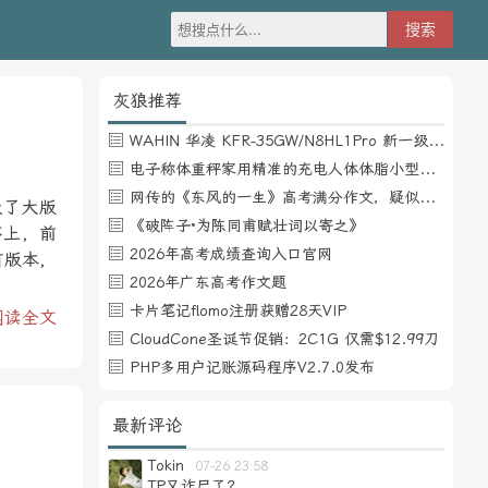
灰狼推荐
WAHIN 华凌 KFR-35GW/N8HL1Pro 新一级能效 壁挂式空调 1.5匹
电子称体重秤家用精准的充电人体体脂小型称重支持HUAWEI HiLink
网传的《东风的一生》高考满分作文，疑似自媒体或其他渠道炒作
级了大版
《破阵子·为陈同甫赋壮词以寄之》
序上，前
2026年高考成绩查询入口官网
有版本，
2026年广东高考作文题
卡片笔记flomo注册获赠28天VIP
阅读全文
CloudCone圣诞节促销：2C1G 仅需$12.99刀
PHP多用户记账源码程序V2.7.0发布
最新评论
Tokin
07-26 23:58
TP又诈尸了？