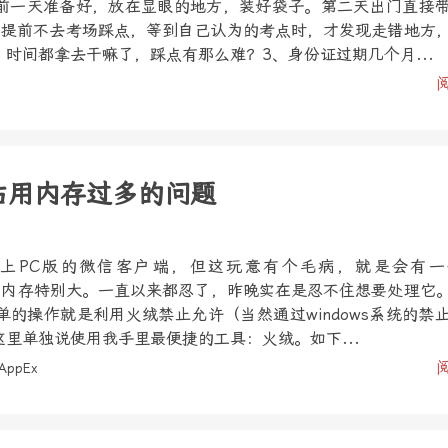
前一天准备好，放在显眼的地方，装好袋子。第二天出门直接
、提前不去考场踩点，等到自己认为的考点时，才发现走错地方
时间都拿去干嘛了，踩点有那么难？3、身份证过期几个月...
xe占用内存过多的问题
上PC版的微信客户端，但这玩意有个毛病，就是会有一
e，而且占内存特别大。一直以来都忍了，昨晚实在是忍不住想要处理它
的操作就是利用火绒禁止允许（当然通过windows系统的禁
里单独说使用我手里最便捷的工具：火绒。如下...
AppEx