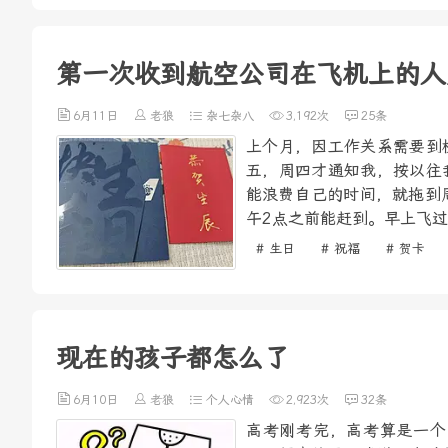
第一次收到航空公司在飞机上的人
6月11日
老狼
杂七杂八
3,192次
25条
上个月，因工作关系需要到
五，周四才通知我，按以往
能浪费自己的时间，就拖到
午2点之前能赶到。早上飞过
# 生日
# 祝福
# 贺卡
现在的孩子都怎么了
6月10日
老狼
个人心情
2,923次
32条
高考刚考完，高考算是一个