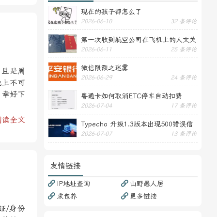
现在的孩子都怎么了
2026-06-10
32 条评论
第一次收到航空公司在飞机上的人文关
2026-06-11
25 条评论
怀——送生日贺卡
微信限额之迷雾
，且是周
2026-06-29
24 条评论
晚上不可
，幸好下
粤通卡如何取消ETC停车自动扣费
2026-07-04
17 条评论
阅读全文
Typecho 升级1.3版本出现500错误信
2026-07-07
13 条评论
息
友情链接
IP地址查询
山野愚人居
求包养
更多链接
证/身份