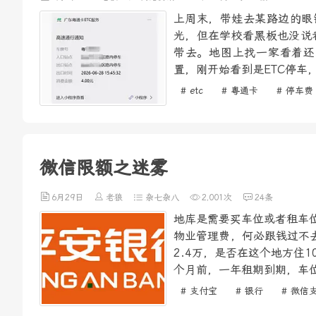
上周末，带娃去某路边的眼
光，但在学校看黑板也没说
带去。地图上找一家看着还
置，刚开始看到是ETC停车
# etc
# 粤通卡
# 停车费
微信限额之迷雾
6月29日
老狼
杂七杂八
2,001次
24条
地库是需要买车位或者租车位
物业管理费，何必跟钱过不去
2.4万，是否在这个地方住
个月前，一年租期到期，车位
# 支付宝
# 银行
# 微信