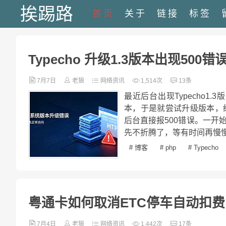
挨踢路
首页
关于
链接
标签
Typecho 升级1.3版本出现500错
7月7日
老狼
网络资讯
1,514次
13条
最近后台出现Typecho
本，于是就尝试升级版本，
后台直接报500错误。一
先不折腾了，等有时间再慢慢
# 博客
# php
# Typecho
粤通卡如何取消ETC停车自动扣费
7月4日
老狼
网络资讯
1,442次
17条