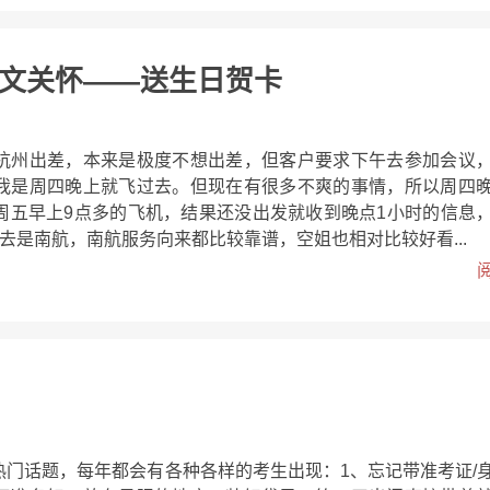
文关怀——送生日贺卡
杭州出差，本来是极度不想出差，但客户要求下午去参加会议
我是周四晚上就飞过去。但现在有很多不爽的事情，所以周四
周五早上9点多的飞机，结果还没出发就收到晚点1小时的信息
去是南航，南航服务向来都比较靠谱，空姐也相对比较好看...
热门话题，每年都会有各种各样的考生出现：1、忘记带准考证/