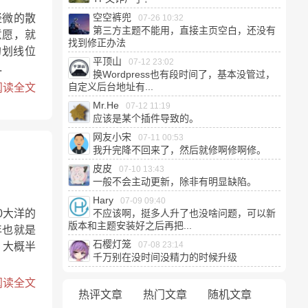
空空裤兜
轻微的散
07-26 10:32
第三方主题不能用，直接主页空白，还没有
意愿，就
找到修正办法
的划线位
平顶山
07-12 23:02
.
换Wordpress也有段时间了，基本没管过，
自定义后台地址有...
阅读全文
Mr.He
07-12 11:19
应该是某个插件导致的。
网友小宋
07-11 00:53
我升完降不回来了，然后就修啊修啊修。
皮皮
07-10 13:43
一般不会主动更新，除非有明显缺陷。
Hary
07-09 09:40
0大洋的
不应该啊，挺多人升了也没啥问题，可以新
版本和主题安装好之后再把...
年也就是
石樱灯笼
07-08 23:14
。大概半
千万别在没时间没精力的时候升级
阅读全文
热评文章
热门文章
随机文章