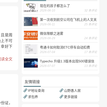
现在的孩子都怎么了
2026-06-10
32 条评论
第一次收到航空公司在飞机上的人文关
2026-06-11
25 条评论
怀——送生日贺卡
微信限额之迷雾
，且是周
2026-06-29
24 条评论
晚上不可
，幸好下
粤通卡如何取消ETC停车自动扣费
2026-07-04
17 条评论
阅读全文
Typecho 升级1.3版本出现500错误信
2026-07-07
13 条评论
息
友情链接
IP地址查询
山野愚人居
求包养
更多链接
身份证，