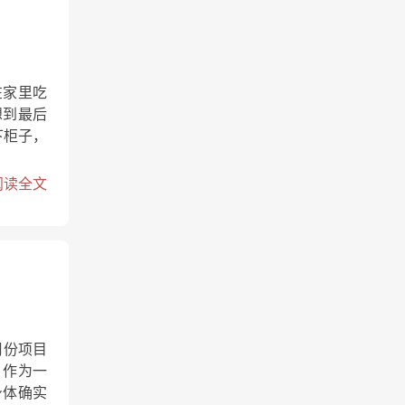
在家里吃
想到最后
下柜子，
阅读全文
月份项目
，作为一
身体确实