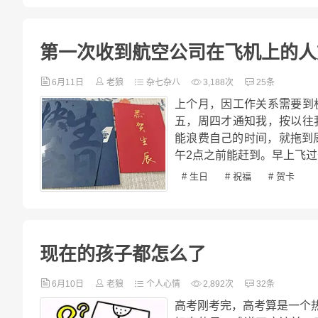
第一次收到航空公司在飞机上的人
6月11日
老狼
杂七杂八
3,188次
25条
上个月，因工作关系需要到
五，周四才通知我，按以往
能浪费自己的时间，就拖到
午2点之前能赶到。早上飞过
# 生日
# 祝福
# 贺卡
现在的孩子都怎么了
6月10日
老狼
个人心情
2,892次
32条
高考刚考完，高考算是一个