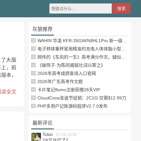
灰狼推荐
WAHIN 华凌 KFR-35GW/N8HL1Pro 新一级能效 壁挂式空调 1.5匹
电子称体重秤家用精准的充电人体体脂小型称重支持HUAWEI HiLink
网传的《东风的一生》高考满分作文，疑似自媒体或其他渠道炒作
级了大版
《破阵子·为陈同甫赋壮词以寄之》
序上，前
2026年高考成绩查询入口官网
有版本，
2026年广东高考作文题
卡片笔记flomo注册获赠28天VIP
阅读全文
CloudCone圣诞节促销：2C1G 仅需$12.99刀
PHP多用户记账源码程序V2.7.0发布
最新评论
Tokin
07-26 23:58
TP又诈尸了？