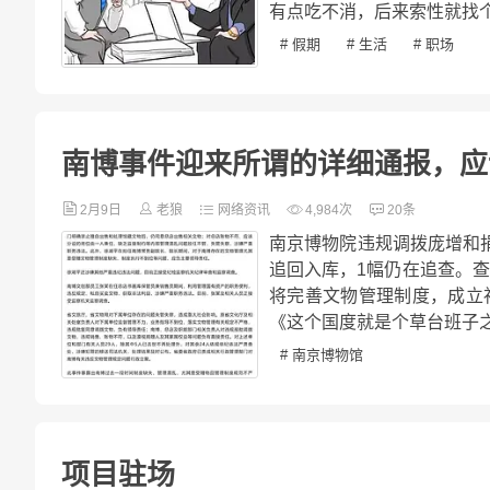
有点吃不消，后来索性就找个
# 假期
# 生活
# 职场
南博事件迎来所谓的详细通报，应
2月9日
老狼
网络资讯
4,984次
20条
南京博物院违规调拨庞增和
追回入库，1幅仍在追查。
将完善文物管理制度，成立
《这个国度就是个草台班子之
# 南京博物馆
项目驻场