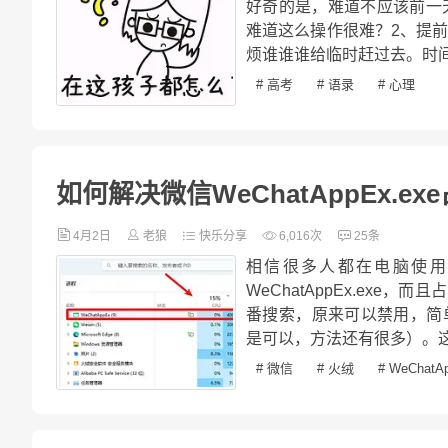
好奇的是，难道不应该前一
难道这么操作很难？2、提
烦谁谁谁给临时赶过去。时间
# 高考
# 语录
# 心理
如何解决微信WeChatAppEx.e
4月2日
老狼
快乐分享
6,016次
25条
相信很多人都在电脑使用
WeChatAppEx.ex
番搜索，原来可以禁用，简单
是可以，方法还有很多）。这
# 微信
# 火绒
# WeChatA