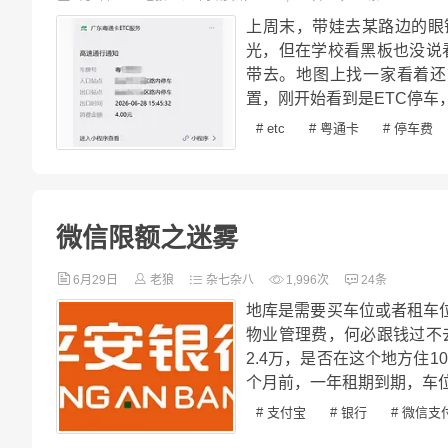
上周末，带娃去某路边的眼
光，但在学校看黑板也没说
带去。地图上找一家看着还
置，刚开始看到是ETC停车
# etc
# 粤通卡
# 停车费
微信限额之迷雾
6月29日
老狼
杂七杂八
1,996次
24条
地库是需要买车位或者租车位
物业管理费，何必跟钱过不去
2.4万，是否在这个地方住
个月前，一年租期到期，车位
# 支付宝
# 银行
# 微信支