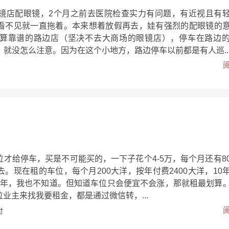
镜店配眼镜，2个月之前去医院检查实力有问题，有近视且有
看不见就一直拖着。本来想着放假再去，娃有强烈的配眼镜的
算靠谱的路边店（坚决不去大商场的眼镜店），停车在路边
，就没怎么注意。因为在这个小地方，路边停车以前都是有人巡..
才给停车，买是不可能买的，一下子花个4-5万，每个月还有8
。现在租的车位，每个月200大洋，按年付费2400大洋，10
10年，我也不知道。但知道车位只会便宜不会涨，那就租最划算
业主来找我要租金，都是通过微信转，...
付