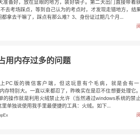
天准备好，放在显眼的地方，装好袋子。第二天出门直接带着
前不去考场踩点，等到自己认为的考点时，才发现走错地方，结
都拿去干嘛了，踩点有那么难？3、身份证过期几个月...
xe占用内存过多的问题
上PC版的微信客户端，但这玩意有个毛病，就是会有一
e，而且占内存特别大。一直以来都忍了，昨晚实在是忍不住想要处理它
的操作就是利用火绒禁止允许（当然通过windows系统的禁
里单独说使用我手里最便捷的工具：火绒。如下...
ppEx