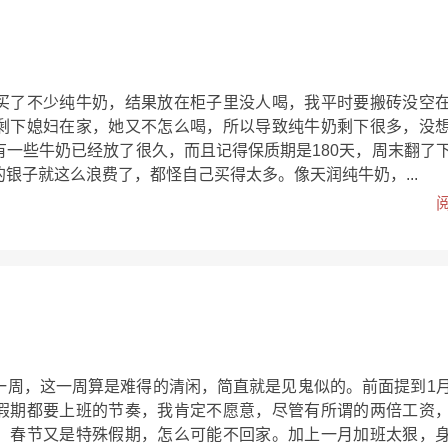
买了不少纯牛奶，结果放在柜子里没人喝，我平时要搬砖没空
剩下媳妇在家，她又不怎么喝，所以导致纯牛奶剩下很多，没
有一些牛奶已经放了很久，而且记得保质期是180天，周末翻了
银子就这么浪费了，都怪自己买得太多。像天润纯牛奶，...
一周，这一周算是难得的清闲，简直就是见鬼似的。前面提到1
假期都要上班的节奏，我肯定不愿意，尽管有所谓的两倍工资
，春节又是特殊假期，怎么可能不回家。加上一月加班太狠，