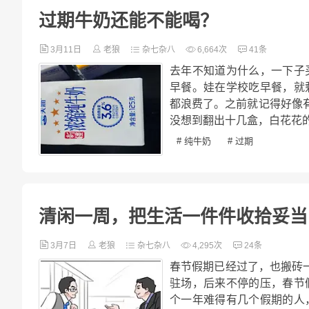
过期牛奶还能不能喝？
3月11日
老狼
杂七杂八
6,664次
41条
去年不知道为什么，一下子
早餐。娃在学校吃早餐，就
都浪费了。之前就记得好像
没想到翻出十几盒，白花花的
# 纯牛奶
# 过期
清闲一周，把生活一件件收拾妥当
3月7日
老狼
杂七杂八
4,295次
24条
春节假期已经过了，也搬砖
驻场，后来不停的压，春节
个一年难得有几个假期的人