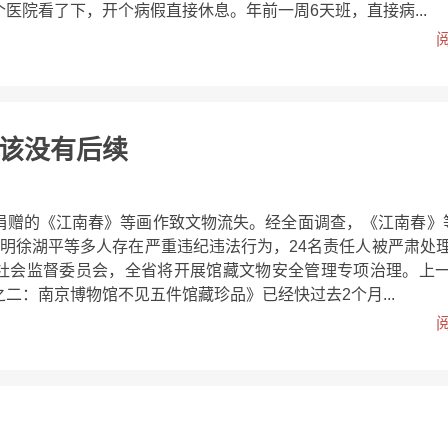
医院看了下，开个病假直接休息。年前一周6天班，直接病...
该没有后续
捐赠的《江南春》等画作致文物流失。经全面调查，《江南春》
查明徐湖平等多人存在严重违纪违法行为，24名责任人被严肃处
社会监督委员会，全省将开展馆藏文物安全管理专项治理。上
二：南京博物馆不见五件馆藏珍品》已经快过去2个月...