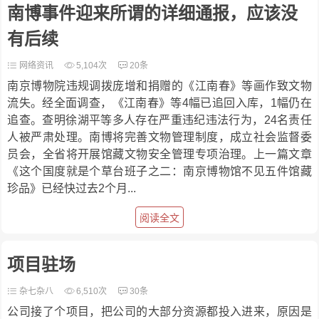
南博事件迎来所谓的详细通报，应该没
有后续
网络资讯
5,104次
20条
南京博物院违规调拨庞增和捐赠的《江南春》等画作致文物
流失。经全面调查，《江南春》等4幅已追回入库，1幅仍在
追查。查明徐湖平等多人存在严重违纪违法行为，24名责任
人被严肃处理。南博将完善文物管理制度，成立社会监督委
员会，全省将开展馆藏文物安全管理专项治理。上一篇文章
《这个国度就是个草台班子之二：南京博物馆不见五件馆藏
珍品》已经快过去2个月...
阅读全文
项目驻场
杂七杂八
6,510次
30条
公司接了个项目，把公司的大部分资源都投入进来，原因是