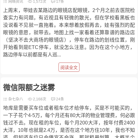
网络资讯
1,572次
17条
上周末，带娃去某路边的眼镜店配眼镜，2个月之前去医院检
查实力有问题，有近视且有轻微的散光，但在学校看黑板也
没说看不见就一直拖着。本来想着放假再去，娃有强烈的配
眼镜的意愿，就带去。地图上找一家看着还算靠谱的路边店
（坚决不去大商场的眼镜店），停车在路边的划线位置，刚
开始看到是ETC停车，就没怎么注意。因为在这个小地方，
路边停车以前都是有人巡...
阅读全文
微信限额之迷雾
杂七杂八
2,168次
24条
地库是需要买车位或者租车位才给停车，买是不可能买的，
一下子花个4-5万，每个月还有80大洋的物业管理费，何必跟
钱过不去。现在租的车位，每个月200大洋，按年付费2400
大洋，10年也就是2.4万，是否在这个地方住10年，我也不知
道。但知道车位只会便宜不会涨，那就租最划算。大概半个