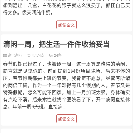
想到翻出十几盒，白花花的银子就这么浪费了，都怪自己买
得太多。像天润纯牛奶，...
阅读全文
清闲一周，把生活一件件收拾妥当
杂七杂八
4,474次
24条
春节假期已经过了，也搬砖一周，这一周算是难得的清闲，
简直就是见鬼似的。前面提到1月份项目驻场，后来不停的
压，春节假期都要上班的节奏，我肯定不愿意，尽管有所谓
的两倍工资，作为一个一年难得有几个假期的人，春节又是
特殊假期，怎么可能不回家。加上一月加班太狠，身体确实
有点吃不消，后来索性就找个医院看了下，开个病假直接休
息。年前一周6天班，直接病...
阅读全文