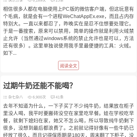
快乐分享
6,189次
25条
相信很多人都在电脑使用上PC版的微信客户端，但这玩意有
个毛病，就是会有一个进程WeChatAppEx.exe，而且占内存
特别大。一直以来都忍了，昨晚实在是忍不住想要处理它。
于是一番搜索，原来可以禁用，简单的操作就是利用火绒禁
止允许（当然通过windows系统的禁止允许也是可以，方法
还有很多）。这里单独说使用我手里最便捷的工具：火绒。
如下...
阅读全文
过期牛奶还能不能喝？
杂七杂八
6,900次
41条
去年不知道为什么，一下子买了不少纯牛奶，结果放在柜子
里没人喝，我平时要搬砖没空在家里吃早餐。娃在学校吃早
餐，就剩下媳妇在家，她又不怎么喝，所以导致纯牛奶剩下
很多，没想到最后都浪费了。之前就记得好像有一些牛奶已
经放了很久，而且记得保质期是180天，周末翻了下柜子，没