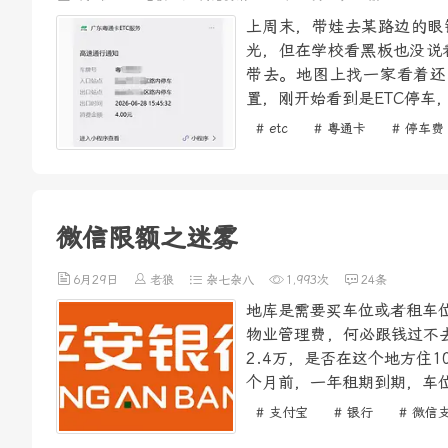
上周末，带娃去某路边的眼
光，但在学校看黑板也没说
带去。地图上找一家看着还
置，刚开始看到是ETC停车
# etc
# 粤通卡
# 停车费
微信限额之迷雾
6月29日
老狼
杂七杂八
1,993次
24条
地库是需要买车位或者租车位
物业管理费，何必跟钱过不去
2.4万，是否在这个地方住
个月前，一年租期到期，车位
# 支付宝
# 银行
# 微信