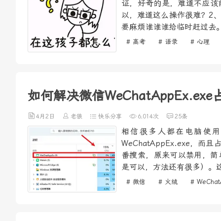
证，好奇的是，难道不应该
以，难道这么操作很难？2
要麻烦谁谁谁给临时赶过去。
# 高考
# 语录
# 心理
如何解决微信WeChatAppEx.e
4月2日
老狼
快乐分享
6,014次
25条
相信很多人都在电脑使用
WeChatAppEx.ex
番搜索，原来可以禁用，简单
是可以，方法还有很多）。这
# 微信
# 火绒
# WeChat