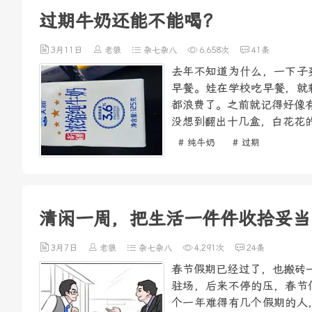
过期牛奶还能不能喝？
3月11日
老狼
杂七杂八
6,658次
41条
去年不知道为什么，一下子
早餐。娃在学校吃早餐，就
都浪费了。之前就记得好像
没想到翻出十几盒，白花花的
# 纯牛奶
# 过期
清闲一周，把生活一件件收拾妥当
3月7日
老狼
杂七杂八
4,291次
24条
春节假期已经过了，也搬砖
驻场，后来不停的压，春节
个一年难得有几个假期的人