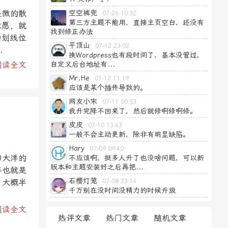
轻微的散
空空裤兜
07-26 10:32
第三方主题不能用，直接主页空白，还没有
意愿，就
找到修正办法
的划线位
平顶山
07-12 23:02
.
换Wordpress也有段时间了，基本没管过，
阅读全文
自定义后台地址有...
Mr.He
07-12 11:19
应该是某个插件导致的。
网友小宋
07-11 00:53
我升完降不回来了，然后就修啊修啊修。
皮皮
07-10 13:43
一般不会主动更新，除非有明显缺陷。
Hary
07-09 09:40
0大洋的
不应该啊，挺多人升了也没啥问题，可以新
版本和主题安装好之后再把...
年也就是
石樱灯笼
。大概半
07-08 23:14
千万别在没时间没精力的时候升级
阅读全文
热评文章
热门文章
随机文章