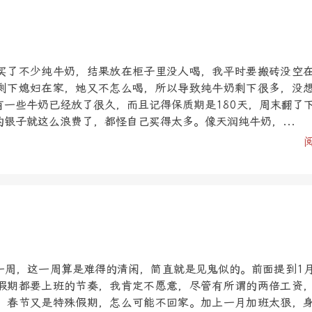
买了不少纯牛奶，结果放在柜子里没人喝，我平时要搬砖没空
剩下媳妇在家，她又不怎么喝，所以导致纯牛奶剩下很多，没
有一些牛奶已经放了很久，而且记得保质期是180天，周末翻了
银子就这么浪费了，都怪自己买得太多。像天润纯牛奶，...
一周，这一周算是难得的清闲，简直就是见鬼似的。前面提到1
假期都要上班的节奏，我肯定不愿意，尽管有所谓的两倍工资
，春节又是特殊假期，怎么可能不回家。加上一月加班太狠，