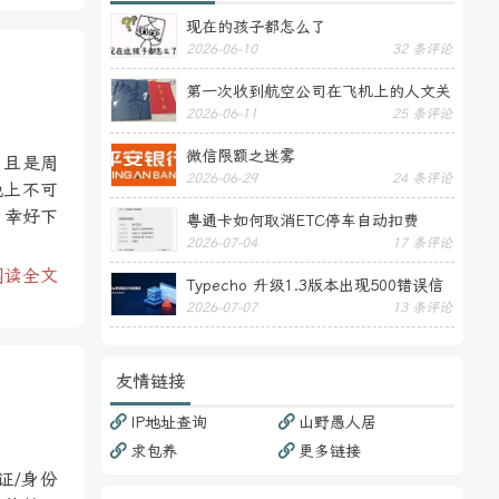
现在的孩子都怎么了
2026-06-10
32 条评论
第一次收到航空公司在飞机上的人文关
2026-06-11
25 条评论
怀——送生日贺卡
微信限额之迷雾
，且是周
2026-06-29
24 条评论
晚上不可
，幸好下
粤通卡如何取消ETC停车自动扣费
2026-07-04
17 条评论
阅读全文
Typecho 升级1.3版本出现500错误信
2026-07-07
13 条评论
息
友情链接
IP地址查询
山野愚人居
求包养
更多链接
证/身份