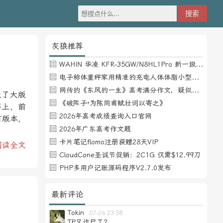
灰狼推荐
WAHIN 华凌 KFR-35GW/N8HL1Pro 新一级能效 壁挂式空调 1.5匹
电子称体重秤家用精准的充电人体体脂小型称重支持HUAWEI HiLink
网传的《东风的一生》高考满分作文，疑似自媒体或其他渠道炒作
级了大版
《破阵子·为陈同甫赋壮词以寄之》
序上，前
2026年高考成绩查询入口官网
有版本，
2026年广东高考作文题
卡片笔记flomo注册获赠28天VIP
阅读全文
CloudCone圣诞节促销：2C1G 仅需$12.99刀
PHP多用户记账源码程序V2.7.0发布
最新评论
Tokin
07-26 23:58
TP又诈尸了？