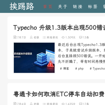
挨踢路
首页
关于
链接
标签
Typecho 升级1.3版本出现500
7月7日
老狼
网络资讯
1,509次
13条
最近后台出现Typecho
本，于是就尝试升级版本，
后台直接报500错误。一
先不折腾了，等有时间再慢慢
# 博客
# php
# Typecho
粤通卡如何取消ETC停车自动扣费
7月4日
老狼
网络资讯
1,435次
17条