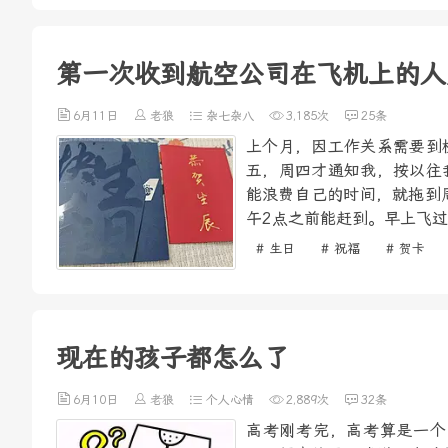
第一次收到航空公司在飞机上的人
6月11日
老狼
杂七杂八
3,185次
25条
上个月，因工作关系需要到
五，周四才通知我，按以往
能浪费自己的时间，就拖到
午2点之前能赶到。早上飞过
# 生日
# 祝福
# 贺卡
现在的孩子都怎么了
6月10日
老狼
个人心情
2,889次
32条
高考刚考完，高考算是一个