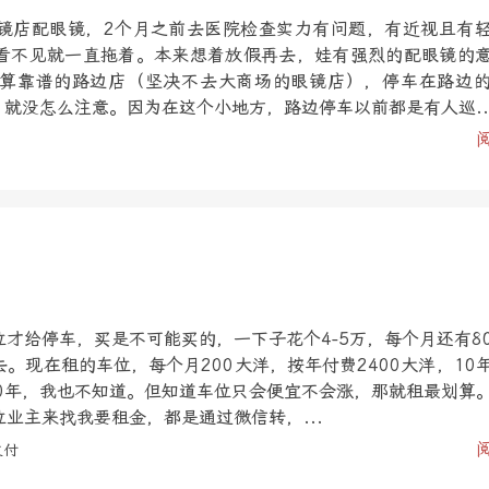
镜店配眼镜，2个月之前去医院检查实力有问题，有近视且有
看不见就一直拖着。本来想着放假再去，娃有强烈的配眼镜的
算靠谱的路边店（坚决不去大商场的眼镜店），停车在路边
，就没怎么注意。因为在这个小地方，路边停车以前都是有人巡..
才给停车，买是不可能买的，一下子花个4-5万，每个月还有8
。现在租的车位，每个月200大洋，按年付费2400大洋，10
10年，我也不知道。但知道车位只会便宜不会涨，那就租最划算
业主来找我要租金，都是通过微信转，...
支付