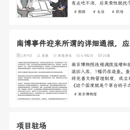
有点吃不消，后来索性就找个
# 假期
# 生活
# 职场
南博事件迎来所谓的详细通报，应
2月9日
老狼
网络资讯
4,982次
20条
南京博物院违规调拨庞增和
追回入库，1幅仍在追查。
将完善文物管理制度，成立
《这个国度就是个草台班子之
# 南京博物馆
项目驻场