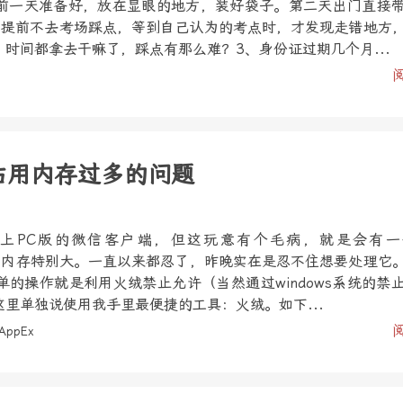
前一天准备好，放在显眼的地方，装好袋子。第二天出门直接
、提前不去考场踩点，等到自己认为的考点时，才发现走错地方
时间都拿去干嘛了，踩点有那么难？3、身份证过期几个月...
xe占用内存过多的问题
上PC版的微信客户端，但这玩意有个毛病，就是会有一
e，而且占内存特别大。一直以来都忍了，昨晚实在是忍不住想要处理它
的操作就是利用火绒禁止允许（当然通过windows系统的禁
里单独说使用我手里最便捷的工具：火绒。如下...
AppEx