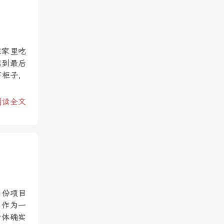
在家里吃
想到最后
下柜子，
阅读全文
月份项目
，作为一
身体确实